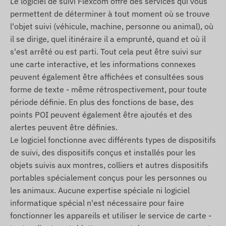
Le logiciel de suivi Flexcom offre des services qui vous
Allumage
permettent de déterminer à tout moment où se trouve
Retrait
l'objet suivi (véhicule, machine, personne ou animal), où
Sortie ou entrée dans une zone géographique
il se dirige, quel itinéraire il a emprunté, quand et où il
(POI)
s'est arrêté ou est parti. Tout cela peut être suivi sur
une carte interactive, et les informations connexes
Pour des informations supplémentaires et des
peuvent également être affichées et consultées sous
données détaillées, consultez la section
forme de texte - même rétrospectivement, pour toute
Spécifications. Les services étendus mis en ouvre
période définie. En plus des fonctions de base, des
par logiciel (par exemple, alertes supplémentaires,
points POI peuvent également être ajoutés et des
affichage cartographique et analyse graphique des
alertes peuvent être définies.
itinéraires, création de journaux de bord et
Le logiciel fonctionne avec différents types de dispositifs
d'autres rapports, etc.) sont décrits dans la
de suivi, des dispositifs conçus et installés pour les
documentation du logiciel de suivi.
objets suivis aux montres, colliers et autres dispositifs
Contenu de l'emballage
portables spécialement conçus pour les personnes ou
les animaux. Aucune expertise spéciale ni logiciel
TELTONIKA FMC920-E 4G LTE traceur GPS pour
informatique spécial n'est nécessaire pour faire
véhicule
fonctionner les appareils et utiliser le service de carte -
Câble de connexion