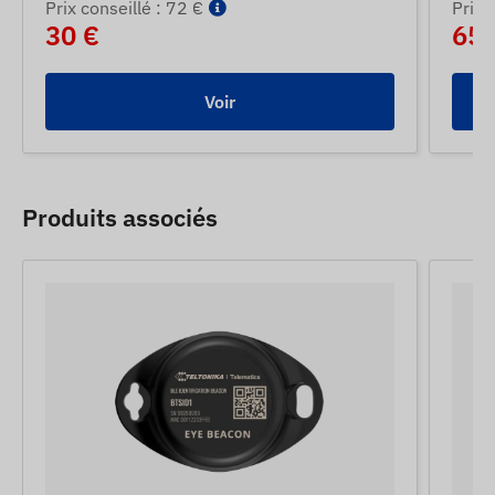
Prix ​​conseillé : 72 €
Prix ​
30 €
65 
Voir
Produits associés