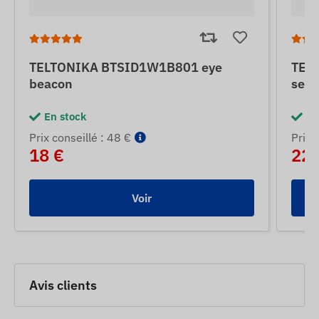
TELTONIKA BTSID1W1B801 eye
TEL
beacon
sens
En stock
En
Prix ​​conseillé : 48 €
Prix ​
18 €
22 
Voir
Avis clients