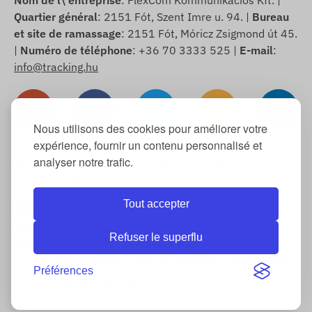
Nom de l\'entreprise
: FlexCom Kommunikációs Kft. |
Quartier général
: 2151 Fót, Szent Imre u. 94. |
Bureau
et site de ramassage
: 2151 Fót, Móricz Zsigmond út 45.
|
Numéro de téléphone
: +36 70 3333 525 |
E-mail
:
info@tracking.hu
Nous utilisons des cookies pour améliorer votre
expérience, fournir un contenu personnalisé et
analyser notre trafic.
Droits d\'auteur © 2025 FlexCom Communications Ltd.,
Tous droits réservés.
Tout accepter
Français
/
Euro
Informations sur les cookies
-
Politique de retour
-
Mentions
Refuser le superflu
légales
-
Garantie légale et garantie commerciale
-
Modèle de
formulaire de rétractation
-
Droit de rétractation
-
Informations
Préférences
sur la livraison
-
Conditions générales
-
Informations sur le
traitement des données personnelles