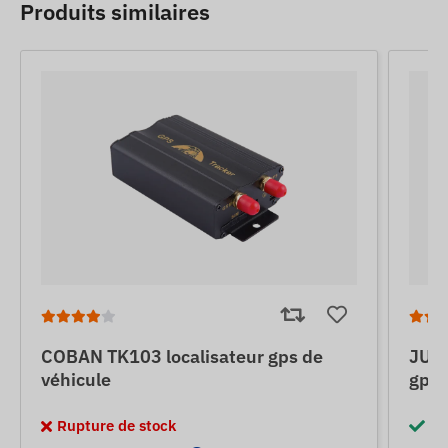
Produits similaires
COBAN TK103 localisateur gps de
JUNE
véhicule
gps 
Rupture de stock
En