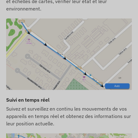
et échelles de cartes, vérifier leur état et leur
Les descriptions et les images des appareils sur le
environnement.
site Web sont basées sur les informations
publiées par le fabricant, qui ne sont pas toujours
exactes et exemptes d'erreurs. Le fabricant se
réserve le droit de modifier certains paramètres
du produit ou de son emballage sans préavis - la
mise à jour de ces informations sur notre site Web
se fait après détection et évaluation de ces
modifications.
Suivi en temps réel
Suivez et surveillez en continu les mouvements de vos
appareils en temps réel et obtenez des informations sur
leur position actuelle.