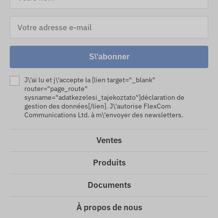
S\'abonner
J\'ai lu et j\'accepte la [lien target="_blank"
router="page_route"
sysname="adatkezelesi_tajekoztato"]déclaration de
gestion des données[/lien]. J\'autorise FlexCom
Communications Ltd. à m\'envoyer des newsletters.
Ventes
Produits
Documents
À propos de nous