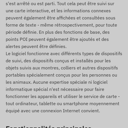
s'est arrêté ou est parti. Tout cela peut être suivi sur
satellite et aux réseaux mobiles GSM / 4G. La
une carte interactive, et les informations connexes
communication s’effectue via la carte SIM (nano)
peuvent également être affichées et consultées sous
insérée, qui fournit les connexions SMS et
forme de texte - même rétrospectivement, pour toute
données. La position peut être consultée par SMS
période définie. En plus des fonctions de base, des
ou via l’application de suivi en ligne.
points POI peuvent également être ajoutés et des
Régions de fonctionnement
alertes peuvent être définies.
Le logiciel fonctionne avec différents types de dispositifs
L’appareil est compatible avec les réseaux GSM
de suivi, des dispositifs conçus et installés pour les
des régions suivantes :
objets suivis aux montres, colliers et autres dispositifs
4G : Europe, Asie, Afrique
portables spécialement conçus pour les personnes ou
les animaux. Aucune expertise spéciale ni logiciel
2G : Europe, Asie, Afrique, Australie
informatique spécial n'est nécessaire pour faire
Options d’achat
fonctionner les appareils et utiliser le service de carte -
tout ordinateur, tablette ou smartphone moyennement
Si vous achetez uniquement l’appareil (sans
équipé avec une connexion Internet convient.
abonnement logiciel), il sera fourni avec les
paramètres d’usine. Vous devrez gérer vous-