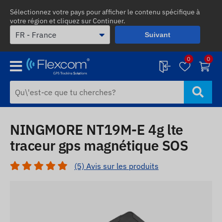
Sélectionnez votre pays pour afficher le contenu spécifique à
votre région et cliquez sur Continuer.
Suivant
0
0
NINGMORE NT19M-E 4g lte
traceur gps magnétique SOS
(5) Avis sur les produits