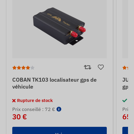
COBAN TK103 localisateur gps de
JUNE
véhicule
gps 
Rupture de stock
En
Prix ​​conseillé : 72 €
Prix ​
30 €
65 