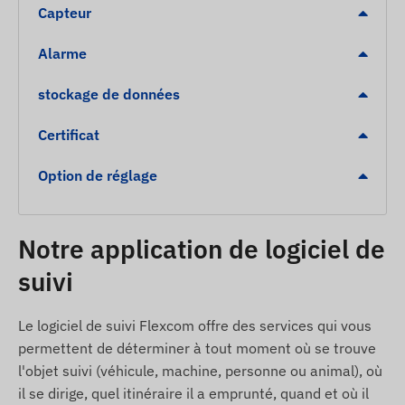
Capteur
Alerte SOS (par pression du bouton)
Alarme
Détection de mouvement / déplacement
Dépassement de vitesse
stockage de données
Clôture numérique (entrée / sortie)
Certificat
Niveau de batterie faible
Option de réglage
Contenu du colis
Traceur GPS magnétique NINGMORE NT19M-E
Notre application de logiciel de
4G LTE
suivi
Câble de chargement USB
Manuel d’utilisation
Le logiciel de suivi Flexcom offre des services qui vous
Conditions d’utilisation
permettent de déterminer à tout moment où se trouve
l'objet suivi (véhicule, machine, personne ou animal), où
Le fonctionnement de l’appareil nécessite une
il se dirige, quel itinéraire il a emprunté, quand et où il
connexion active aux systèmes de localisation par