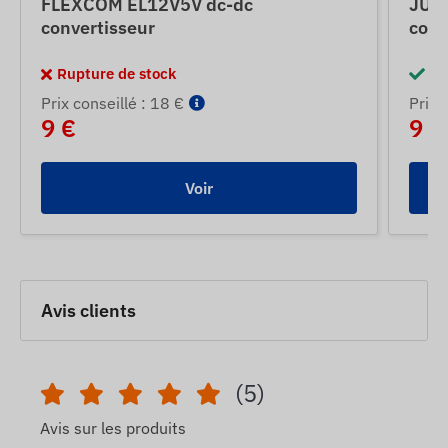
FLEXCOM EL12V5V dc-dc
JUN
convertisseur
conv
Rupture de stock
En
Prix ​​conseillé : 18 €
Prix ​
9 €
9 €
Voir
Avis clients
(5)
Avis sur les produits