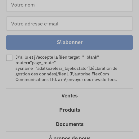
S\'abonner
J\'ai lu et j\'accepte la [lien target="_blank"
router="page_route"
sysname="adatkezelesi_tajekoztato"]déclaration de
gestion des données[/lien]. J\'autorise FlexCom
Communications Ltd. à m\'envoyer des newsletters.
Ventes
Produits
Documents
À propos de nous