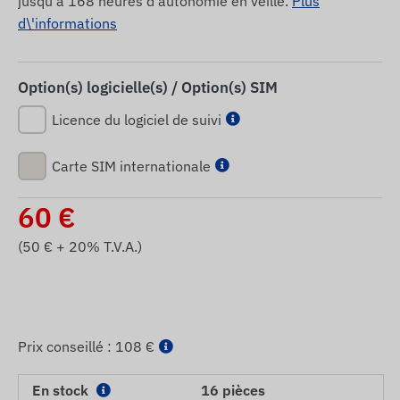
jusqu’à 168 heures d’autonomie en veille.
Plus
d\'informations
Option(s) logicielle(s) / Option(s) SIM
Licence du logiciel de suivi
Carte SIM internationale
60
€
(
50
€ + 20% T.V.A.)
Prix ​​conseillé :
108 €
En stock
16 pièces