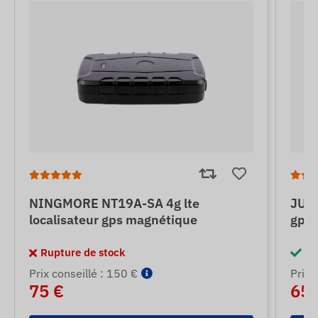
NINGMORE NT19A-SA 4g lte
JUNE
localisateur gps magnétique
gps 
Rupture de stock
En
Prix ​​conseillé : 150 €
Prix ​
75 €
65 