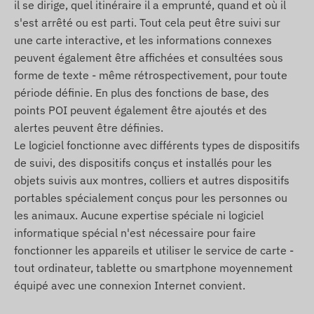
il se dirige, quel itinéraire il a emprunté, quand et où il
une carte micro SIM permettant la transmission
s'est arrêté ou est parti. Tout cela peut être suivi sur
de données et de SMS.
une carte interactive, et les informations connexes
peuvent également être affichées et consultées sous
Zone de fonctionnement
forme de texte - même rétrospectivement, pour toute
4G : Mondial
période définie. En plus des fonctions de base, des
points POI peuvent également être ajoutés et des
2G : Mondial
alertes peuvent être définies.
Options d’achat
Le logiciel fonctionne avec différents types de dispositifs
de suivi, des dispositifs conçus et installés pour les
En achetant uniquement l’appareil (sans
objets suivis aux montres, colliers et autres dispositifs
abonnement logiciel), il est livré avec les
portables spécialement conçus pour les personnes ou
paramètres d’usine. Le client doit gérer la carte
les animaux. Aucune expertise spéciale ni logiciel
SIM et son entretien.
informatique spécial n'est nécessaire pour faire
Avec abonnement logiciel mais sans carte SIM,
fonctionner les appareils et utiliser le service de carte -
l’appareil est livré enregistré et prêt à l’emploi.
tout ordinateur, tablette ou smartphone moyennement
Le client doit acheter sa propre carte SIM.
équipé avec une connexion Internet convient.
En achetant l’appareil + l’abonnement + la carte