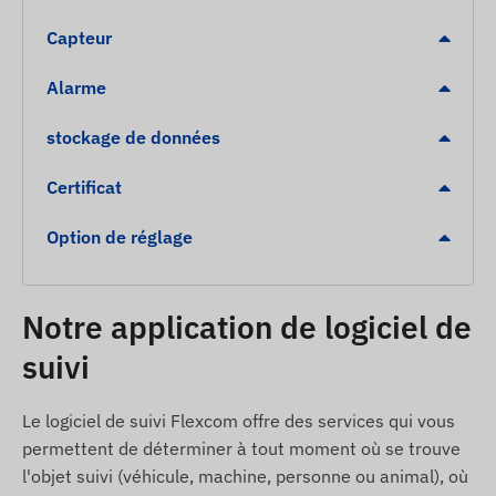
Alerte SOS lors de l’appui sur le bouton
Capteur
Détection de mouvement
Alarme
Niveau de batterie faible
Zone POI numérique (arrivée / départ)
stockage de données
Contenu du pack
Certificat
Traceur GPS mini JUNEO TKS1 4G LTE
Option de réglage
Câble de chargement USB
Manuel d’utilisation
Notre application de logiciel de
Clip et fixation magnétique
suivi
Conditions d’utilisation
Pour fonctionner correctement, l’appareil
Le logiciel de suivi Flexcom offre des services qui vous
nécessite une connexion active aux systèmes de
permettent de déterminer à tout moment où se trouve
positionnement par satellite et au réseau GSM/4G
l'objet suivi (véhicule, machine, personne ou animal), où
de l’opérateur. La communication s’effectue via