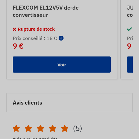
FLEXCOM EL12V5V dc-dc
JUN
convertisseur
conv
Rupture de stock
En
Prix ​​conseillé : 18 €
Prix ​
9 €
9 €
Voir
Avis clients
(5)