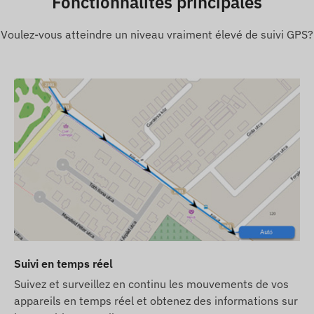
Fonctionnalités principales
Voulez-vous atteindre un niveau vraiment élevé de suivi GPS?
ion active avec les systemes de satellites de
écessaire. Ces connexions assurent la collecte et la
c le téléphone du propriétaire ou, en cas d'utilisation
cte et de traitement des données. L'appareil communique
M intégrée (remplaçable).
ons suivantes :
Suivi en temps réel
Suivez et surveillez en continu les mouvements de vos
appareils en temps réel et obtenez des informations sur
 logiciel), il sera livré avec les parametres d'usine.