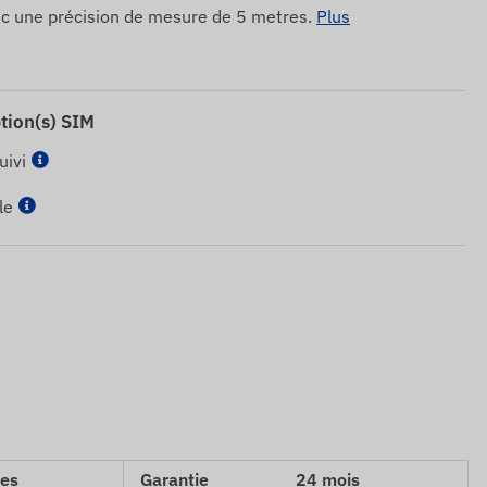
ec une précision de mesure de 5 metres.
Plus
ption(s) SIM
uivi
le
ces
Garantie
24 mois