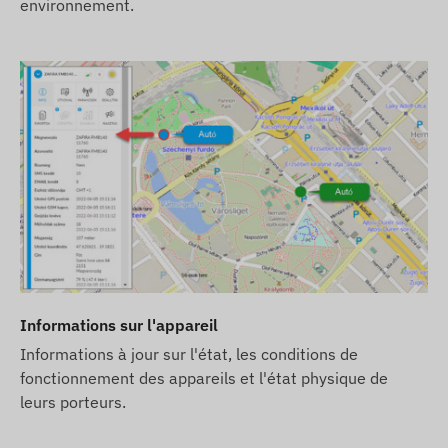
environnement.
Vous devrez vous occuper de la carte SIM nécessaire, 
validation annuelle des données).
Si vous achetez l'appareil avec un abonnement logiciel,
dans notre logiciel, pret a fonctionner. L'achat, les par
charge.
Si vous achetez l'appareil, l'abonnement logiciel et la 
livrés prets a fonctionner avec le logiciel, et nous no
n'aurez rien a faire a ce sujet.
En cas d'abonnement logiciel, si vous souhaitez utiliser 
par email, achetez également une carte de crédit SMS di
associés a l'appareil.
Informations sur l'appareil
Ce dispositif fonctionne exclusivement sur le réseau 2G.
Informations à jour sur l'état, les conditions de
fournisseurs de services GSM dans certains pays (par exe
fonctionnement des appareils et l'état physique de
désactivé dans toute l'Europe d'ici le 31 décembre 2025.
leurs porteurs.
conseillé de se renseigner localement sur la situation a
recommandons de choisir un dispositif fonctionnant sur 