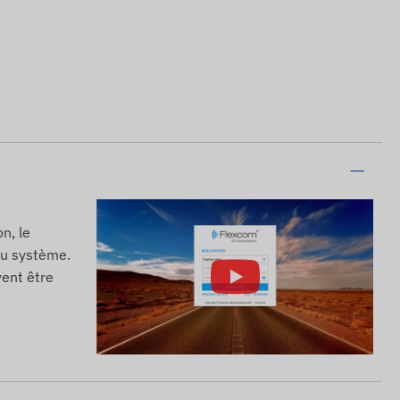
n, le
 du système.
vent être