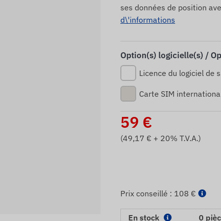
ses données de position av
d\'informations
Option(s) logicielle(s) / O
Licence du logiciel de s
Carte SIM internationa
59
€
(
49,17
€ + 20% T.V.A.)
Prix ​​conseillé :
108 €
En stock
0 piè