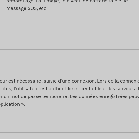
remorquage, l'allumage, le niveau de batterie faible, le
 Web sont basées sur les informations publiées par le
message SOS, etc.
'erreurs. Le fabricant se réserve le droit de modifier
 préavis - la mise à jour de ces informations sur notre
difications.
ateur est nécessaire, suivie d'une connexion. Lors de la connexio
ctes, l'utilisateur est authentifié et peut utiliser les services
der un mot de passe temporaire. Les données enregistrées peu
plication ».