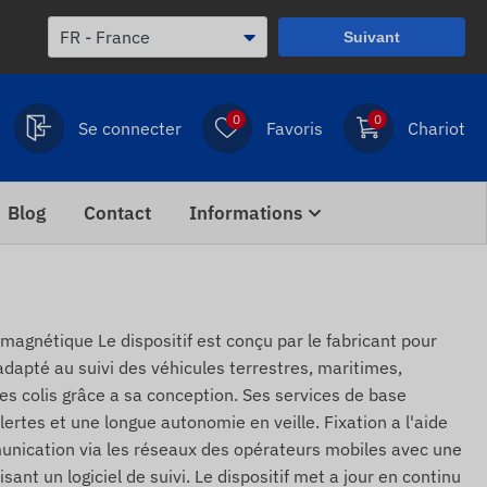
Suivant
0
0
Se connecter
Favoris
Chariot
Blog
Contact
Informations
gnétique Le dispositif est conçu par le fabricant pour
 adapté au suivi des véhicules terrestres, maritimes,
es colis grâce a sa conception. Ses services de base
 alertes et une longue autonomie en veille. Fixation a l'aide
nication via les réseaux des opérateurs mobiles avec une
sant un logiciel de suivi. Le dispositif met a jour en continu