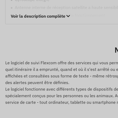
Antenne interne de réception satellite a haute sensibil
Indicateurs LED pour vérifier le fonctionnement
Voir la description complète
Modes veille et éveil
Alertes
Déplacement
N
Niveau de batterie faible
Le logiciel de suivi Flexcom offre des services qui vous per
Dépassement de vitesse
quel itinéraire il a emprunté, quand et où il s'est arrêté ou
Sortie ou entrée dans une zone géographique (POI)
affichées et consultées sous forme de texte - même rétrosp
des alertes peuvent être définies.
Contenu de l'emballage
Le logiciel fonctionne avec différents types de dispositifs de
TKSTAR TK915 traceur GPS magnétique
spécialement conçus pour les personnes ou les animaux. Aucu
service de carte - tout ordinateur, tablette ou smartphon
Câble de chargement USB
Manuel d'installation