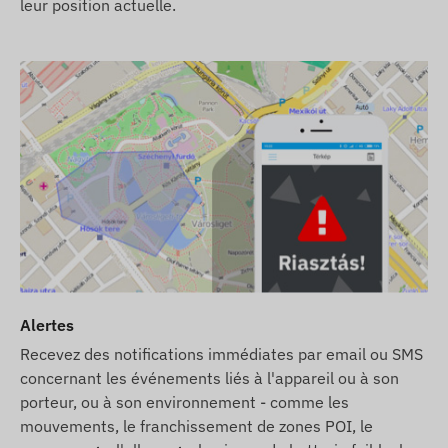
leur position actuelle.
de ses parametres et de son utilisation (recharge,
 mais sans carte SIM, l'appareil sera livré enregistré
ametres et l'utilisation de la carte SIM restent a votre
carte SIM chez nous, l'appareil et la carte SIM seront
us occuperons du maintien en service de la carte – vous
notre service d'alerte par SMS en plus des notifications
sponible dans notre boutique en ligne parmi les produits
Alertes
 Ce réseau a déja été désactivé par certains
Recevez des notifications immédiates par email ou SMS
mple, en Suisse) et il est prévu qu'il soit uniformément
concernant les événements liés à l'appareil ou à son
 Dans le cas d'un pays ou d'une région spécifique, il est
porteur, ou à son environnement - comme les
ctuelle, mais si vous prévoyez a long terme, nous vous
mouvements, le franchissement de zones POI, le
le réseau 4G.