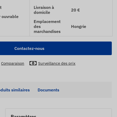
t
Livraison à
20 €
domicile
r ouvrable
Emplacement
des
Hongrie
marchandises
Contactez-nous
Comparaison
Surveillance des prix
duits similaires
Documents
Paramètres