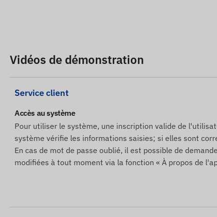
Les descriptions et les images des appareils sur le site
fabricant, qui ne sont pas toujours exactes et exemptes d
certains paramètres du produit ou de son emballage sans
site Web se fait après détection et évaluation de ces mo
Vidéos de démonstration
Service client
Accès au système
Pour utiliser le système, une inscription valide de l'utilis
système vérifie les informations saisies; si elles sont corre
En cas de mot de passe oublié, il est possible de deman
modifiées à tout moment via la fonction « À propos de l'ap