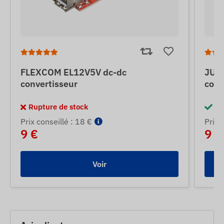
FLEXCOM EL12V5V dc-dc
JUN
convertisseur
conv
Rupture de stock
En
Prix ​​conseillé : 18 €
Prix ​
9 €
9 €
Voir