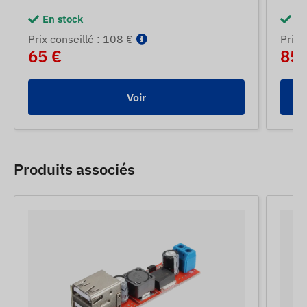
En stock
En
Prix ​​conseillé : 108 €
Prix ​
65 €
85 
Voir
Produits associés