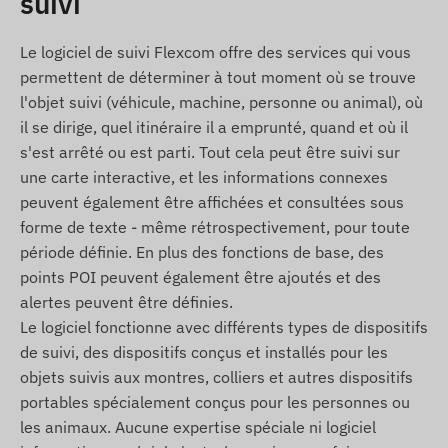
suivi
Épingle SIM
Adaptateur SIM
Le logiciel de suivi Flexcom offre des services qui vous
Étui de transport
permettent de déterminer à tout moment où se trouve
l'objet suivi (véhicule, machine, personne ou animal), où
Conditions d'utilisation
il se dirige, quel itinéraire il a emprunté, quand et où il
Pour un fonctionnement normal de l'appareil, une
s'est arrêté ou est parti. Tout cela peut être suivi sur
connexion active avec les systemes de satellites
une carte interactive, et les informations connexes
de localisation et les réseaux des opérateurs
peuvent également être affichées et consultées sous
mobiles est nécessaire. Ces connexions assurent
forme de texte - même rétrospectivement, pour toute
la collecte et la transmission des données, ainsi
période définie. En plus des fonctions de base, des
que la communication avec le téléphone du
points POI peuvent également être ajoutés et des
propriétaire ou, en cas d'utilisation d'un logiciel de
alertes peuvent être définies.
suivi, avec le systeme central de collecte et de
Le logiciel fonctionne avec différents types de dispositifs
traitement des données. L'appareil communique
de suivi, des dispositifs conçus et installés pour les
via les réseaux des opérateurs mobiles avec la
objets suivis aux montres, colliers et autres dispositifs
carte SIM intégrée (remplaçable).
portables spécialement conçus pour les personnes ou
les animaux. Aucune expertise spéciale ni logiciel
Région de fonctionnement