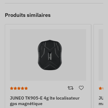
Produits similaires
JUNEO TK905-E 4g lte localisateur
JUNE
gps magnétique
mag