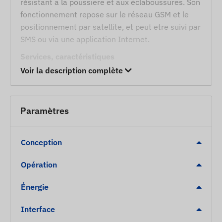
résistant a la poussiere et aux éclaboussures. Son
fonctionnement repose sur le réseau GSM et le
positionnement par satellite, et peut etre suivi par
SMS ou via une application Internet.
Services, caractéristiques
Voir la description complète
Compatibilité avec plusieurs systemes de
satellites (GPS, BEIDOU)
Communication entre l'appareil et son
Paramètres
propriétaire via les réseaux GSM 2G, a l'aide
d'une carte SIM normale
Conception
Parametres de fonctionnement, interrogation de
position par SMS ou via le logiciel
Opération
Intervalle de temps de mesure de position
configurable
Énergie
Gyroscope intégré
Interface
Antenne interne de réception satellite a haute