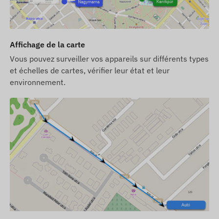
Si vous achetez l'appareil, l'abonnement logiciel
et la carte SIM chez nous, l'appareil et la carte
SIM seront livrés prets a fonctionner avec le
Affichage de la carte
logiciel, et nous nous occuperons du maintien en
service de la carte – vous n'aurez rien a faire a
Vous pouvez surveiller vos appareils sur différents types
ce sujet.
et échelles de cartes, vérifier leur état et leur
environnement.
En cas d'abonnement logiciel, si vous souhaitez
utiliser notre service d'alerte par SMS en plus des
notifications par email, achetez également une
carte de crédit SMS disponible dans notre
boutique en ligne parmi les produits associés a
l'appareil.
Ce dispositif fonctionne exclusivement sur le
réseau 2G. Ce réseau a déja été désactivé par
certains fournisseurs de services GSM dans
certains pays (par exemple, en Suisse) et il est
prévu qu'il soit uniformément désactivé dans