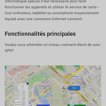
informatique spécial n'est nécessaire pour faire
L'appareil est compatible avec les réseaux GSM
fonctionner les appareils et utiliser le service de carte -
des régions suivantes :
tout ordinateur, tablette ou smartphone moyennement
équipé avec une connexion Internet convient.
2G : Monde
Options d'achat
Fonctionnalités principales
Si vous achetez uniquement l'appareil (sans
Voulez-vous atteindre un niveau vraiment élevé de suivi
abonnement logiciel), il sera livré avec les
GPS?
parametres d'usine. Vous devrez vous occuper
de la carte SIM nécessaire, de ses parametres
et de son utilisation (recharge, validation
annuelle des données).
Si vous achetez l'appareil avec un abonnement
logiciel, mais sans carte SIM, l'appareil sera livré
enregistré dans notre logiciel, pret a fonctionner.
L'achat, les parametres et l'utilisation de la
carte SIM restent a votre charge.