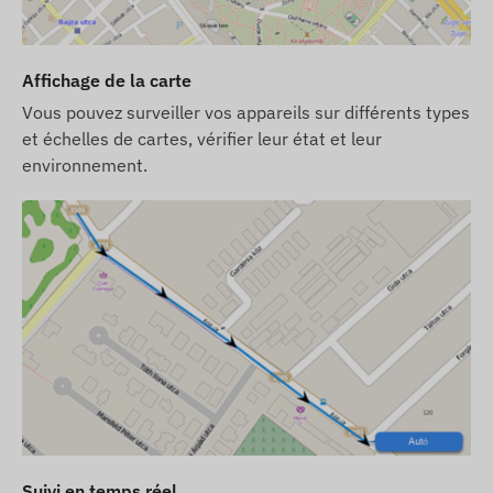
Si vous achetez l'appareil, l'abonnement au
logiciel et la carte SIM chez nous, l'appareil et la
Affichage de la carte
carte SIM seront livrés prets a fonctionner avec
Vous pouvez surveiller vos appareils sur différents types
le logiciel et nous nous occuperons de
et échelles de cartes, vérifier leur état et leur
l'entretien continu de la carte – vous n'aurez
environnement.
aucune tâche a accomplir a ce sujet.
En cas d'abonnement au logiciel, si vous souhaitez
utiliser notre service d'alerte SMS en plus des
notifications par e-mail, achetez également une
carte de crédit SMS, que vous trouverez dans
notre boutique en ligne, parmi les produits
associés a l'appareil.
Les descriptions et les images des appareils sur le
site Web sont basées sur les informations
publiées par le fabricant, qui ne sont pas toujours
exactes et exemptes d'erreurs. Le fabricant se
Suivi en temps réel