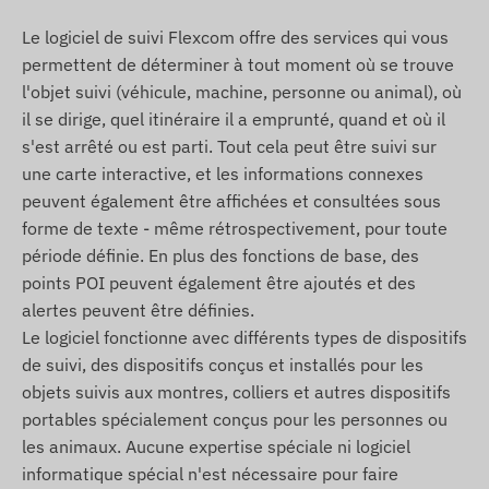
Conditions d'utilisation
Le logiciel de suivi Flexcom offre des services qui vous
Pour un fonctionnement normal de l'appareil, une
permettent de déterminer à tout moment où se trouve
connexion active avec les systemes de satellites
l'objet suivi (véhicule, machine, personne ou animal), où
de localisation et les réseaux des opérateurs
il se dirige, quel itinéraire il a emprunté, quand et où il
mobiles est nécessaire. Ils assurent la collecte et
s'est arrêté ou est parti. Tout cela peut être suivi sur
la transmission des données, ainsi que la
une carte interactive, et les informations connexes
communication avec le téléphone du propriétaire
peuvent également être affichées et consultées sous
ou, en cas d'utilisation d'un logiciel de suivi, avec
forme de texte - même rétrospectivement, pour toute
le systeme central de collecte et de traitement
période définie. En plus des fonctions de base, des
des données. L'appareil communique via les
points POI peuvent également être ajoutés et des
réseaux des opérateurs mobiles a l'aide de la
alertes peuvent être définies.
carte SIM (remplaçable) qu'il contient.
Le logiciel fonctionne avec différents types de dispositifs
de suivi, des dispositifs conçus et installés pour les
Région de fonctionnement
objets suivis aux montres, colliers et autres dispositifs
L'appareil est compatible avec les réseaux GSM
portables spécialement conçus pour les personnes ou
des régions suivantes:
les animaux. Aucune expertise spéciale ni logiciel
informatique spécial n'est nécessaire pour faire
4G: Amérique du Nord et du Sud