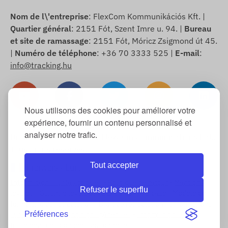
Nom de l\'entreprise
: FlexCom Kommunikációs Kft. |
Quartier général
: 2151 Fót, Szent Imre u. 94. |
Bureau
et site de ramassage
: 2151 Fót, Móricz Zsigmond út 45.
|
Numéro de téléphone
: +36 70 3333 525 |
E-mail
:
info@tracking.hu
Nous utilisons des cookies pour améliorer votre
expérience, fournir un contenu personnalisé et
analyser notre trafic.
Droits d\'auteur © 2025 FlexCom Communications Ltd.,
Tous droits réservés.
Tout accepter
Français
/
Euro
Informations sur les cookies
-
Politique de retour
-
Mentions
Refuser le superflu
légales
-
Garantie légale et garantie commerciale
-
Modèle de
formulaire de rétractation
-
Droit de rétractation
-
Informations
Préférences
sur la livraison
-
Conditions générales
-
Informations sur le
traitement des données personnelles