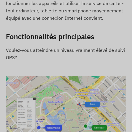
fonctionner les appareils et utiliser le service de carte -
2G: Amérique du Nord et du Sud, Europe, Asie,
tout ordinateur, tablette ou smartphone moyennement
Afrique, Australie
équipé avec une connexion Internet convient.
Options d'achat
Fonctionnalités principales
Si vous achetez uniquement l'appareil (sans
abonnement au logiciel), il sera livré avec les
Voulez-vous atteindre un niveau vraiment élevé de suivi
parametres d'usine. Vous devrez vous charger
GPS?
de la carte SIM nécessaire a son
fonctionnement, de ses parametres et de son
entretien (recharge, vérification annuelle des
données).
Si vous achetez l'appareil avec un abonnement
au logiciel, mais sans carte SIM, l'appareil sera
livré pret a fonctionner, déja enregistré dans
notre logiciel. Cependant, l'acquisition, la
configuration et l'entretien de la carte SIM
restent a votre charge.