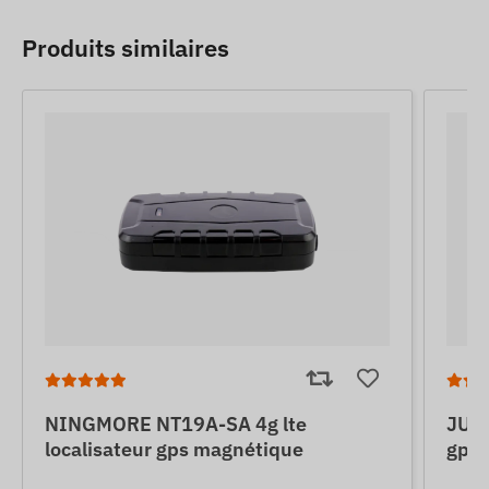
Produits similaires
NINGMORE NT19A-SA 4g lte
JUNE
localisateur gps magnétique
gps 