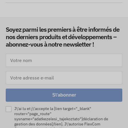
Soyez parmi les premiers à être informés de
nos derniers produits et développements –
abonnez-vous à notre newsletter !
S\'abonner
J\'ai lu et j\'accepte la [lien target="_blank"
router="page_route"
sysname="adatkezelesi_tajekoztato"]déclaration de
gestion des données[/lien]. J\'autorise FlexCom