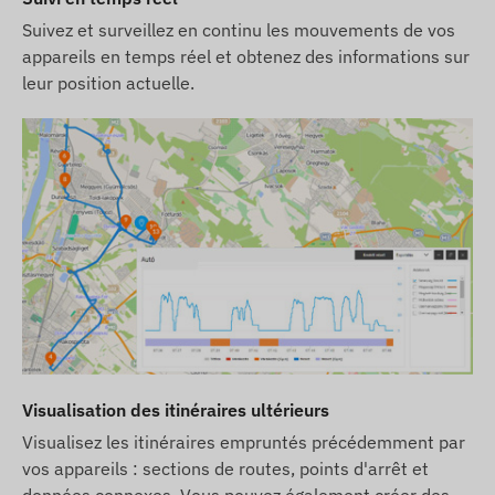
réserve le droit de modifier certains paramètres
Suivez et surveillez en continu les mouvements de vos
du produit ou de son emballage sans préavis - la
appareils en temps réel et obtenez des informations sur
mise à jour de ces informations sur notre site Web
leur position actuelle.
se fait après détection et évaluation de ces
modifications.
Visualisation des itinéraires ultérieurs
Visualisez les itinéraires empruntés précédemment par
vos appareils : sections de routes, points d'arrêt et
données connexes. Vous pouvez également créer des