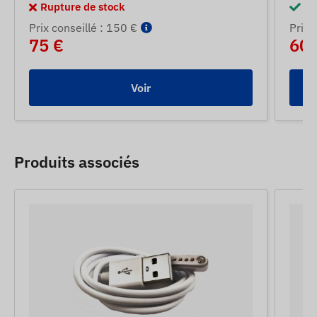
Rupture de stock
En
Prix ​​conseillé : 150 €
Prix ​
75 €
60 
Voir
Produits associés