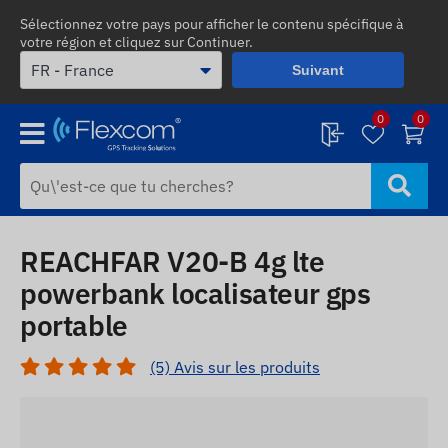
Sélectionnez votre pays pour afficher le contenu spécifique à
votre région et cliquez sur Continuer.
Suivant
0
0
REACHFAR V20-B 4g lte
powerbank localisateur gps
portable
(5) Avis sur les produits