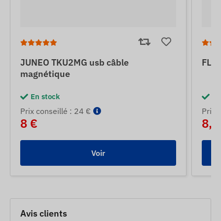
JUNEO TKU2MG usb câble
FLE
magnétique
En stock
En
Prix ​​conseillé : 24 €
Prix ​
8 €
8,5
Voir
Avis clients