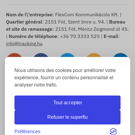
Nom de l\'entreprise
: FlexCom Kommunikációs Kft. |
Quartier général
: 2151 Fót, Szent Imre u. 94. |
Bureau
et site de ramassage
: 2151 Fót, Móricz Zsigmond út 45.
|
Numéro de téléphone
: +36 70 3333 525 |
E-mail
:
info@tracking.hu
Nous utilisons des cookies pour améliorer votre
expérience, fournir un contenu personnalisé et
analyser notre trafic.
Droits d\'auteur © 2025 FlexCom Communications Ltd.,
Tous droits réservés.
Tout accepter
Français
/
Euro
Informations sur les cookies
-
Politique de retour
-
Mentions
Refuser le superflu
légales
-
Garantie légale et garantie commerciale
-
Modèle de
formulaire de rétractation
-
Droit de rétractation
-
Informations
Préférences
sur la livraison
-
Conditions générales
-
Informations sur le