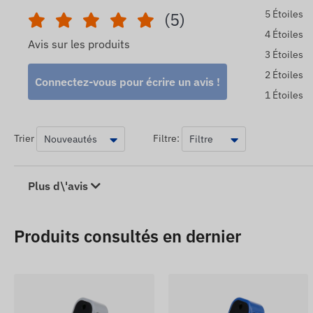
Le câble d'alimentation et de connexion pour le dispositi
5 Étoiles
(5)
supplémentaires.
4 Étoiles
Avis sur les produits
Les descriptions et les images des appareils sur le site
3 Étoiles
Le fabricant se réserve le droit de modifier certains pa
2 Étoiles
Connectez-vous pour écrire un avis !
après détection et évaluation de ces modifications.
1 Étoiles
Trier
Filtre:
Plus d\'avis
Produits consultés en dernier