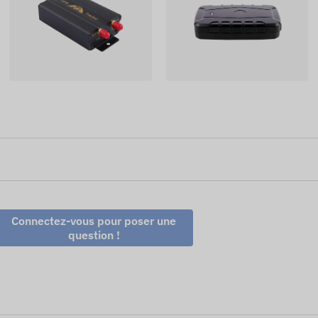
Connectez-vous pour poser une
question !