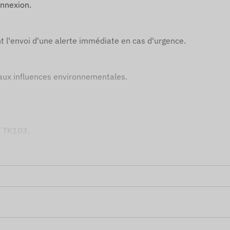
onnexion.
l'envoi d'une alerte immédiate en cas d'urgence.
 aux influences environnementales.
PS TK103.
améliorent la sécurité du véhicule.
gence.
iable du dispositif de suivi GPS.