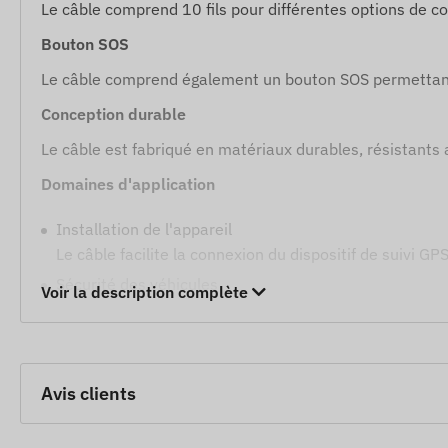
Le câble comprend 10 fils pour différentes options de c
Bouton SOS
Le câble comprend également un bouton SOS permettant 
Conception durable
Le câble est fabriqué en matériaux durables, résistants
Domaines d'application
Installation de l'appareil
Le câble facilite la connexion du dispositif de suivi G
Sécurité des véhicules
Voir la description complète
Le contrôle du relais et les fonctions supplémentaires 
Situations d'urgence
Le bouton SOS permet une réaction rapide en cas d'ur
Avis clients
Fonctionnement durable
Le câble contribue a un fonctionnement long terme et f