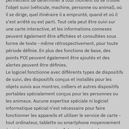
Pince
l'objet suivi (véhicule, machine, personne ou animal), où
Tournevis
il se dirige, quel itinéraire il a emprunté, quand et où il
Outil SIM
s'est arrêté ou est parti. Tout cela peut être suivi sur
Laniere
une carte interactive, et les informations connexes
peuvent également être affichées et consultées sous
Manuel d'installation
forme de texte - même rétrospectivement, pour toute
Conditions d'utilisation
période définie. En plus des fonctions de base, des
points POI peuvent également être ajoutés et des
Pour un fonctionnement normal de l'appareil, une
alertes peuvent être définies.
connexion active avec les systemes de satellites
Le logiciel fonctionne avec différents types de dispositifs
de localisation et les réseaux des opérateurs
de suivi, des dispositifs conçus et installés pour les
mobiles est nécessaire. Ils assurent la collecte et
objets suivis aux montres, colliers et autres dispositifs
la transmission des données, ainsi que la
portables spécialement conçus pour les personnes ou
communication avec le téléphone du propriétaire
les animaux. Aucune expertise spéciale ni logiciel
ou, en cas d'utilisation d'un logiciel de suivi, avec
informatique spécial n'est nécessaire pour faire
le systeme central de collecte et de traitement
fonctionner les appareils et utiliser le service de carte -
des données. L'appareil communique via les
tout ordinateur, tablette ou smartphone moyennement
réseaux des opérateurs mobiles a l'aide de la