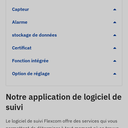
Boutons SOS et d'appel rapide
Capteur
Antenne de réception satellite interne a haute
sensibilité
Alarme
Indicateurs LED pour vérifier le fonctionnement
stockage de données
Modes veille et éveil
Certificat
Alertes
Fonction intégrée
Niveau de batterie faible
Sortie de la zone géographique, arrivée
Option de réglage
Alerte SOS
Contenu de l'emballage
Notre application de logiciel de
suivi
REACHFAR V51-B 4G lte traceur GPS portable
SOS
Le logiciel de suivi Flexcom offre des services qui vous
Câble de charge USB magnétique
permettent de déterminer à tout moment où se trouve