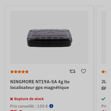
NINGMORE NT19A-SA 4g lte
JUNE
localisateur gps magnétique
gps 
Rupture de stock
En
Prix ​​conseillé : 150 €
Prix ​