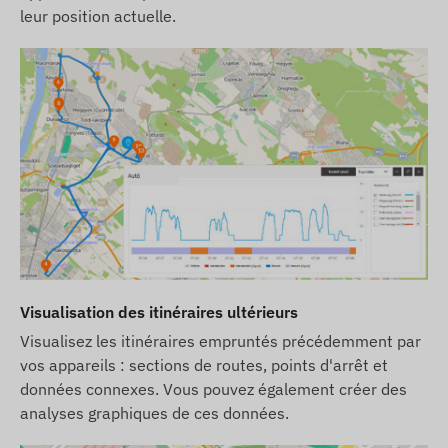
notre boutique en ligne, parmi les produits
leur position actuelle.
associés a l'appareil.
Les descriptions et les images des appareils sur le
site Web sont basées sur les informations
publiées par le fabricant, qui ne sont pas toujours
exactes et exemptes d'erreurs. Le fabricant se
réserve le droit de modifier certains paramètres
du produit ou de son emballage sans préavis - la
mise à jour de ces informations sur notre site Web
se fait après détection et évaluation de ces
modifications.
Visualisation des itinéraires ultérieurs
Visualisez les itinéraires empruntés précédemment par
vos appareils : sections de routes, points d'arrêt et
données connexes. Vous pouvez également créer des
analyses graphiques de ces données.