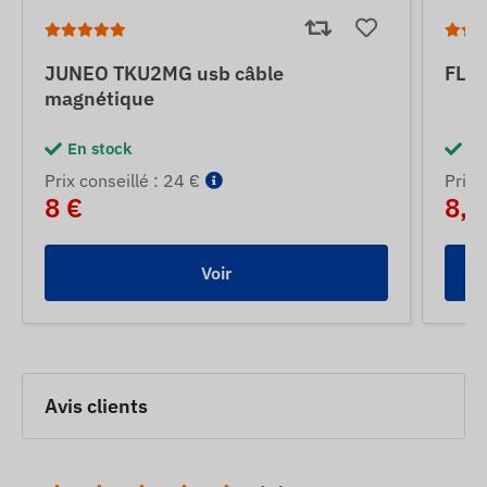
JUNEO TKU2MG usb câble
FLE
magnétique
En stock
En
Prix ​​conseillé : 24 €
Prix ​
8 €
8,5
Voir
Avis clients