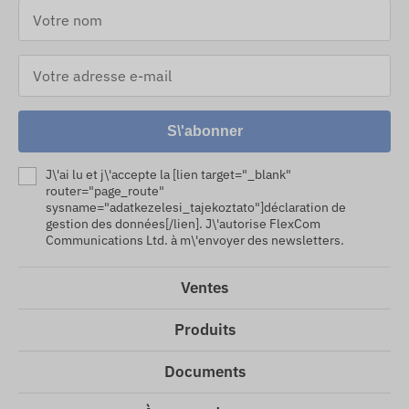
S\'abonner
J\'ai lu et j\'accepte la [lien target="_blank"
router="page_route"
sysname="adatkezelesi_tajekoztato"]déclaration de
gestion des données[/lien]. J\'autorise FlexCom
Communications Ltd. à m\'envoyer des newsletters.
Ventes
Produits
Documents