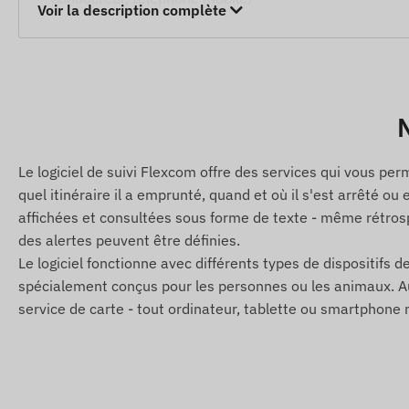
Voir la description complète
Parametres de fonctionnement, interrogation de positio
Intervalle de temps de mesure de position configurab
Alertes SMS configurables
Activation a la mise sous tension (batterie interne ou 
N
Résistant a l'humidité et aux éclaboussures
Accélérometre intégré, gyroscope et batterie de seco
Le logiciel de suivi Flexcom offre des services qui vous per
Antenne GNSS interne a haute sensibilité
quel itinéraire il a emprunté, quand et où il s'est arrêté ou
affichées et consultées sous forme de texte - même rétrosp
Indicateurs LED pour vérifier le fonctionnement
des alertes peuvent être définies.
Commutation automatique entre les modes veille et éve
Le logiciel fonctionne avec différents types de dispositifs de
Fonctionnement continu lorsqu'il est connecté a la so
spécialement conçus pour les personnes ou les animaux. Aucu
service de carte - tout ordinateur, tablette ou smartphon
Alertes
Déplacement
Remorquage