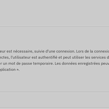
us occuperons du maintien en service de la carte – vous
notre service d'alerte par SMS en plus des notifications
sponible dans notre boutique en ligne parmi les produits
 Web sont basées sur les informations publiées par le
'erreurs. Le fabricant se réserve le droit de modifier
ateur est nécessaire, suivie d'une connexion. Lors de la connexio
 préavis - la mise à jour de ces informations sur notre
ctes, l'utilisateur est authentifié et peut utiliser les services
difications.
der un mot de passe temporaire. Les données enregistrées peu
plication ».