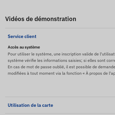
livrés prets a fonctionner avec le logiciel, et nous no
n'aurez rien a faire a ce sujet.
Vidéos de démonstration
En cas d'abonnement logiciel, si vous souhaitez utiliser 
par email, achetez également une carte de crédit SMS di
Service client
associés a l'appareil.
Les descriptions et les images des appareils sur le site
Accès au système
fabricant, qui ne sont pas toujours exactes et exemptes d
Pour utiliser le système, une inscription valide de l'utilis
certains paramètres du produit ou de son emballage sans
système vérifie les informations saisies; si elles sont corre
site Web se fait après détection et évaluation de ces mo
En cas de mot de passe oublié, il est possible de deman
modifiées à tout moment via la fonction « À propos de l'ap
Utilisation de la carte