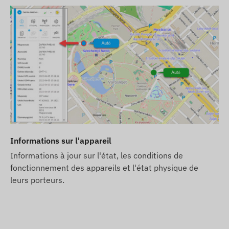
transmission des données, ainsi que la communication ave
d'un logiciel de suivi, avec le systeme central de colle
via les réseaux des opérateurs mobiles avec la carte SI
Région de fonctionnement
L'appareil est compatible avec les réseaux GSM des régi
4G : Europe, Moyen-Orient, Asie, Asie-Pacifique
2G : Monde
Options d'achat
Informations sur l'appareil
Si vous achetez uniquement l'appareil (sans abonnement
Informations à jour sur l'état, les conditions de
Vous devrez vous occuper de la carte SIM nécessaire, 
fonctionnement des appareils et l'état physique de
validation annuelle des données).
leurs porteurs.
Si vous achetez l'appareil avec un abonnement logiciel,
dans notre logiciel, pret a fonctionner. L'achat, les par
charge.
Si vous achetez l'appareil, l'abonnement logiciel et la 