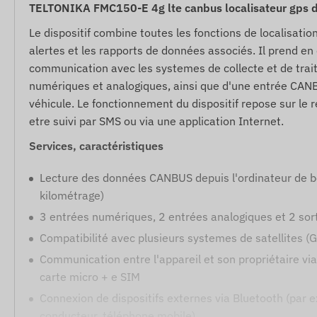
TELTONIKA FMC150-E 4g lte canbus localisateur gps d
Le dispositif combine toutes les fonctions de localisatio
alertes et les rapports de données associés. Il prend en
communication avec les systemes de collecte et de trait
numériques et analogiques, ainsi que d'une entrée CANB
véhicule. Le fonctionnement du dispositif repose sur le 
etre suivi par SMS ou via une application Internet.
Services, caractéristiques
Lecture des données CANBUS depuis l'ordinateur de b
kilométrage)
3 entrées numériques, 2 entrées analogiques et 2 so
Compatibilité avec plusieurs systemes de satellites
Communication entre l'appareil et son propriétaire vi
carte micro + e SIM
Connexion de dispositifs externes via Bluetooth (par 
conducteur, téléphone mobile)