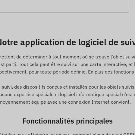
n par SMS ou via le logiciel
le
externe)
otre application de logiciel de sui
urs (30 minutes)
mettent de déterminer à tout moment où se trouve l'objet suivi 
 est parti. Tout cela peut être suivi sur une carte interactive
ectivement, pour toute période définie. En plus des fonction
il (si activé)
 suivi, des dispositifs conçus et installés pour les objets suivi
urce d'alimentation du véhicule
ne expertise spéciale ni logiciel informatique spécial n'est né
e moyennement équipé avec une connexion Internet convient.
Fonctionnalités principales
Voulez-vous atteindre un niveau vraiment élevé de suivi GPS?