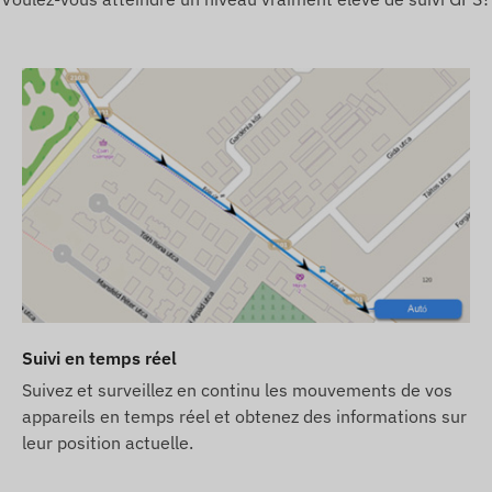
taillées, consultez la section Spécifications. Les
, alertes supplémentaires, affichage cartographique et
e bord et d'autres rapports, etc.) sont décrits dans la
Suivi en temps réel
Suivez et surveillez en continu les mouvements de vos
appareils en temps réel et obtenez des informations sur
ion active avec les systemes de satellites de
leur position actuelle.
écessaire. Ces connexions assurent la collecte et la