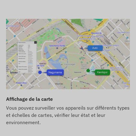
Allumage
Retrait
Sortie ou entrée dans une zone géographique (POI)
Pour des informations supplémentaires et des données dé
services étendus mis en ouvre par logiciel (par exemple
analyse graphique des itinéraires, création de journaux d
documentation du logiciel de suivi.
Contenu de l'emballage
TELTONIKA FMC150-E traceur GPS 4G LTE CANBUS
Câble de connexion électrique et de communication
Manuel d'installation
Affichage de la carte
Vous pouvez surveiller vos appareils sur différents types
Conditions d'utilisation
et échelles de cartes, vérifier leur état et leur
Pour un fonctionnement normal de l'appareil, une connex
environnement.
localisation et les réseaux des opérateurs mobiles est n