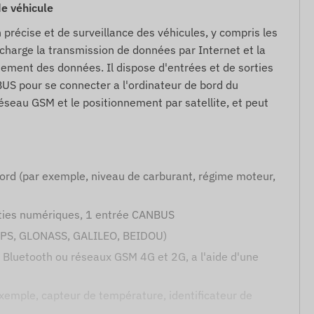
e véhicule
n précise et de surveillance des véhicules, y compris les
 charge la transmission de données par Internet et la
ement des données. Il dispose d'entrées et de sorties
US pour se connecter a l'ordinateur de bord du
réseau GSM et le positionnement par satellite, et peut
ord (par exemple, niveau de carburant, régime moteur,
rties numériques, 1 entrée CANBUS
 (GPS, GLONASS, GALILEO, BEIDOU)
a Bluetooth ou réseaux GSM 4G et 2G, a l'aide d'une
exemple, capteur de température, identificateur de