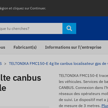
égion et cliquez sur Continuer.
ous
Fabricant(s)
Informations sur l\'entreprise
S
TELTONIKA FMC150-E 4g lte canbus localisateur gps de 
lte canbus
TELTONIKA FMC150-E traceu
les véhicules. Services de ba
le
CANBUS. Connexion dans l'ha
réseaux des opérateurs mobi
de suivi. Le dispositif met 
de mesure de 3 metres.
Plu