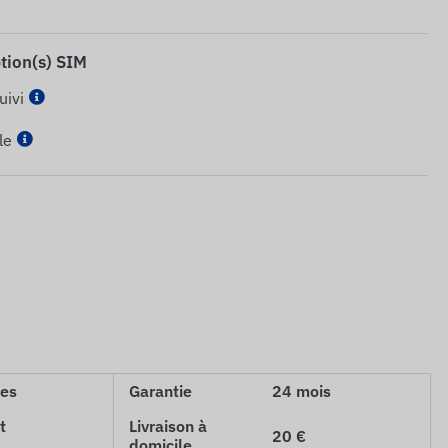
ption(s) SIM
uivi
le
ces
Garantie
24 mois
t
Livraison à
20 €
domicile