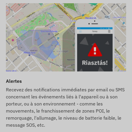
c le téléphone du propriétaire ou, en cas d'utilisation
cte et de traitement des données. L'appareil communique
M intégrée (remplaçable).
ons suivantes :
Alertes
 logiciel), il sera livré avec les parametres d'usine.
Recevez des notifications immédiates par email ou SMS
de ses parametres et de son utilisation (recharge,
concernant les événements liés à l'appareil ou à son
porteur, ou à son environnement - comme les
 mais sans carte SIM, l'appareil sera livré enregistré
mouvements, le franchissement de zones POI, le
ametres et l'utilisation de la carte SIM restent a votre
remorquage, l'allumage, le niveau de batterie faible, le
message SOS, etc.
carte SIM chez nous, l'appareil et la carte SIM seront