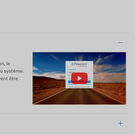
n, le
 du système.
vent être