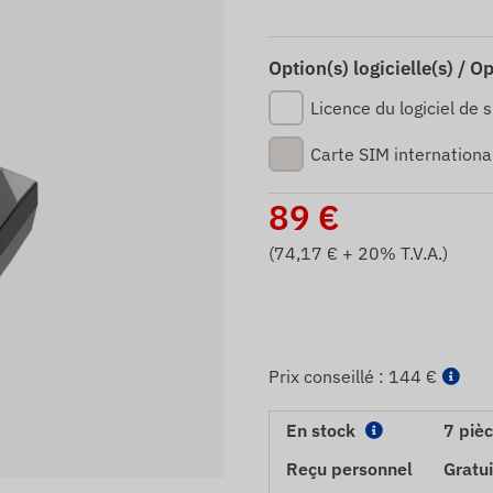
Option(s) logicielle(s) / O
Licence du logiciel de s
Carte SIM internationa
89
€
(
74,17
€ + 20% T.V.A.)
Prix ​​conseillé :
144 €
En stock
7 piè
Reçu personnel
Gratui