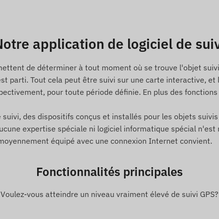
Grenade, Guernesey, Guyane, Hong Kong, Hongrie,
lie, Jersey, Jordanie, Kazakhstan, Kosovo, Kirghizistan,
, Malte, Mexique, Moldavie, Monaco, Mongolie,
acédoine du Nord, Norvege, Oman, Palestine, Paraguay,
otre application de logiciel de sui
Saint-Kitts-et-Nevis, Sainte-Lucie, Saint-Vincent-et-les-
Espagne, Sri Lanka, Suede, Suisse, Thailande, Tunisie,
mettent de déterminer à tout moment où se trouve l'objet suivi 
es unis, États-Unis, Vietnam, Hong Kong
 est parti. Tout cela peut être suivi sur une carte interactive
ectivement, pour toute période définie. En plus des fonction
 (GPS, GLONASS, GALILEO, BEIDOU)
 suivi, des dispositifs conçus et installés pour les objets suivi
ne expertise spéciale ni logiciel informatique spécial n'est né
a les réseaux GSM 2G, a l'aide d'une carte SIM micro
e moyennement équipé avec une connexion Internet convient.
n via le logiciel
e (min. 10 sec)
Fonctionnalités principales
Voulez-vous atteindre un niveau vraiment élevé de suivi GPS?
ssures (IP65)