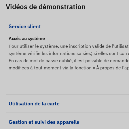
Vidéos de démonstration
Si vous souhaitez utiliser notre service d'alerte SMS, a
boutique en ligne.
Service client
Informations supplémentaires
Accès au système
L'appareil est protégé par une étiquette de sécurité,
Pour utiliser le système, une inscription valide de l'utilis
annuler la garantie.
système vérifie les informations saisies; si elles sont corre
Si vous souhaitez transférer l'appareil a une autre per
En cas de mot de passe oublié, il est possible de deman
réinscription de l'utilisateur!
modifiées à tout moment via la fonction « À propos de l'ap
Nous assurons la maintenance de l'appareil meme apr
GPS, de l'antenne GSM, de la carte mere et de la batte
Ce dispositif fonctionne exclusivement sur le réseau 2G.
fournisseurs de services GSM dans certains pays (par exe
Utilisation de la carte
désactivé dans toute l'Europe d'ici le 31 décembre 2025.
conseillé de se renseigner localement sur la situation a
recommandons de choisir un dispositif fonctionnant sur 
Gestion et suivi des appareils