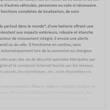
i d'autres véhicules, personnes ou colis si nécessaire.
s fonctions completes de localisation, de suivi
ble partout dans le monde*, d'une batterie offrant une
 résistant aux impacts extérieurs, robuste et étanche
ecteur de mouvement intégré, il envoie une alerte
eil ou du vélo. Il fonctionne en continu, sans
ume automatiquement lors de la connexion au chargeur.
u vélo avec des vis de sécurité spéciales fabriquées par
égrée et la connexion Internet fournie par les réseaux
ts passés, les statistiques, etc., sont disponibles via
s pays suivants : Albanie, Algérie, Anguilla, Antigua-et-
ade, Biélorussie, Belgique, Bosnie-Herzégovine, Îles
Chili, Chine, Colombie, Croatie, Chypre, République
ée équatoriale, Estonie, Îles Féroé, Finlande, France,