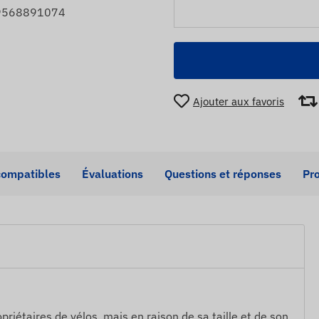
99568891074
Ajouter aux favoris
compatibles
Évaluations
Questions et réponses
Pro
priétaires de vélos, mais en raison de sa taille et de son