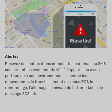
ion active avec les systemes de satellites de
écessaire. Ces connexions assurent la collecte et la
c le téléphone du propriétaire ou, en cas d'utilisation
cte et de traitement des données. L'appareil communique
M intégrée.
Alertes
ons suivantes :
Recevez des notifications immédiates par email ou SMS
concernant les événements liés à l'appareil ou à son
porteur, ou à son environnement - comme les
mouvements, le franchissement de zones POI, le
remorquage, l'allumage, le niveau de batterie faible, le
message SOS, etc.
ence logicielle.
ccupons de son entretien continu – vous n'aurez aucune