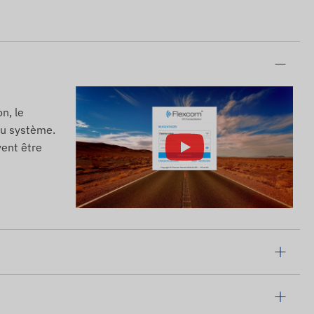
n, le
 du système.
vent être