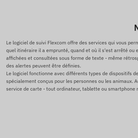
Allemagne, Gibraltar, Royaume-Uni, Grece, Groenland, 
Islande, Inde, Indonésie, Irlande, Île de Man, Israël, Ita
Lettonie, Liechtenstein, Lituanie, Luxembourg, Malaisie
Monténégro, Montserrat, Pays-Bas, Nouvelle-Zélande, M
N
Pérou, Philippines, Pologne, Portugal, Roumanie, Russie, 
Grenadines, Serbie, Slovaquie, Slovénie, Afrique du Sud, 
Le logiciel de suivi Flexcom offre des services qui vous per
Turquie, Îles Turques-et-Caiques, Ukraine, Émirats arab
quel itinéraire il a emprunté, quand et où il s'est arrêté ou
affichées et consultées sous forme de texte - même rétrosp
Services, caractéristiques
des alertes peuvent être définies.
Compatibilité avec plusieurs systemes de satellites
Le logiciel fonctionne avec différents types de dispositifs de
spécialement conçus pour les personnes ou les animaux. Aucu
Communication entre l'appareil et son propriétaire vi
service de carte - tout ordinateur, tablette ou smartphon
Parametres de fonctionnement, interrogation de positio
Intervalle de temps de mesure de position configurabl
Paramétrage des alertes par push, email et SMS
Activation a la mise sous tension
Boîtier robuste, résistant a l'humidité et aux éclabou
Accélérometre et gyroscope intégrés