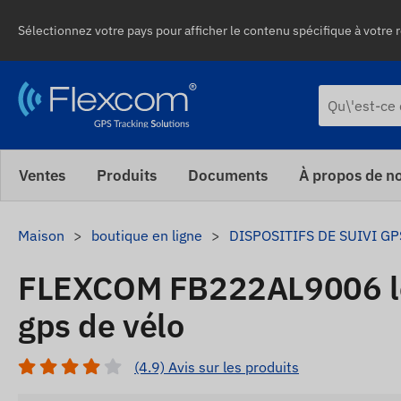
Sélectionnez votre pays pour afficher le contenu spécifique à votre r
Ventes
Produits
Documents
À propos de n
Maison
boutique en ligne
DISPOSITIFS DE SUIVI GP
FLEXCOM FB222AL9006 lo
gps de vélo
(4.9) Avis sur les produits