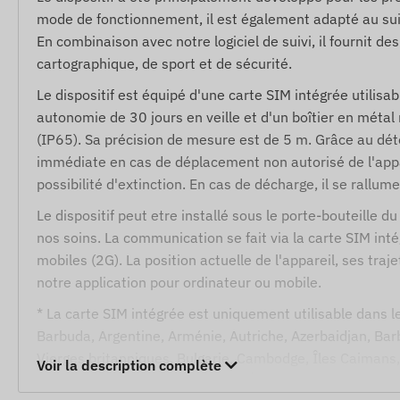
mode de fonctionnement, il est également adapté au suiv
En combinaison avec notre logiciel de suivi, il fournit de
cartographique, de sport et de sécurité.
Le dispositif est équipé d'une carte SIM intégrée utilisa
autonomie de 30 jours en veille et d'un boîtier en métal
(IP65). Sa précision de mesure est de 5 m. Grâce au dét
immédiate en cas de déplacement non autorisé de l'appar
possibilité d'extinction. En cas de décharge, il se rall
Le dispositif peut etre installé sous le porte-bouteille d
nos soins. La communication se fait via la carte SIM int
mobiles (2G). La position actuelle de l'appareil, ses traje
notre application pour ordinateur ou mobile.
* La carte SIM intégrée est uniquement utilisable dans le
Barbuda, Argentine, Arménie, Autriche, Azerbaidjan, Barb
Vierges britanniques, Bulgarie, Cambodge, Îles Caimans, 
Voir la description complète
tcheque, Danemark, Dominique, Égypte, El Salvador, Guin