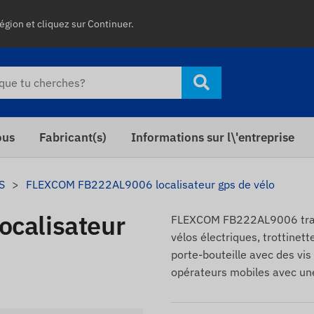
égion et cliquez sur Continuer.
ous
Fabricant(s)
Informations sur l\'entreprise
S
FLEXCOM FB222AL9006 localisateur gps de vélo
calisateur
FLEXCOM FB222AL9006 traceu
vélos électriques, trottinett
porte-bouteille avec des vi
opérateurs mobiles avec une 