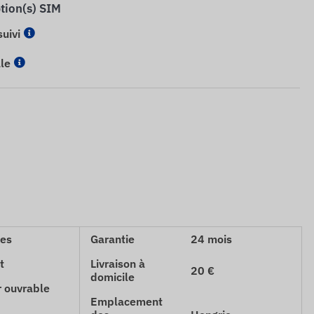
ption(s) SIM
suivi
le
ces
Garantie
24 mois
t
Livraison à
20 €
domicile
r ouvrable
Emplacement