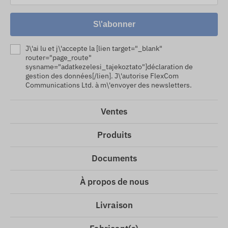
S\'abonner
J\'ai lu et j\'accepte la [lien target="_blank"
router="page_route"
sysname="adatkezelesi_tajekoztato"]déclaration de
gestion des données[/lien]. J\'autorise FlexCom
Communications Ltd. à m\'envoyer des newsletters.
Ventes
Produits
Documents
À propos de nous
Livraison