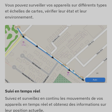
Niveau de batterie faible
Vous pouvez surveiller vos appareils sur différents types
et échelles de cartes, vérifier leur état et leur
Contenu de l'emballage
environnement.
FLEXCOM FB242EBK9005 traceur GPS 4g lte
pour vélo
Câble de charge USB
Vis de sécurité et embout de clé
Frais de la carte SIM et licence logicielle pour
ordinateur et mobile pour un an
Conditions d'utilisation
Pour un fonctionnement normal de l'appareil, une
connexion active avec les systemes de satellites
de localisation et les réseaux des opérateurs
Suivi en temps réel
mobiles est nécessaire. Ces connexions assurent
Suivez et surveillez en continu les mouvements de vos
la collecte et la transmission des données, ainsi
appareils en temps réel et obtenez des informations sur
que la communication avec le téléphone du
leur position actuelle.