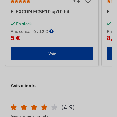
FLEXCOM FCSP10 sp10 bit
FLE
En stock
En
Prix ​​conseillé : 12 €
Prix ​
5 €
8,5
Voir
Avis clients
(4.9)
Avis sur les produits