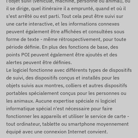
l'objet suivi (véhicule, machine, personne ou animal), où
Sainte-Lucie, Saint-Vincent-et-les-Grenadines,
il se dirige, quel itinéraire il a emprunté, quand et où il
Serbie, Slovaquie, Slovénie, Afrique du Sud,
s'est arrêté ou est parti. Tout cela peut être suivi sur
Espagne, Sri Lanka, Suede, Suisse, Thailande,
une carte interactive, et les informations connexes
Tunisie, Turquie, Îles Turques-et-Caiques, Ukraine,
peuvent également être affichées et consultées sous
Émirats arabes unis, États-Unis, Vietnam, Hong
forme de texte - même rétrospectivement, pour toute
Kong
période définie. En plus des fonctions de base, des
Services, caractéristiques
points POI peuvent également être ajoutés et des
alertes peuvent être définies.
Compatibilité avec plusieurs systemes de
Le logiciel fonctionne avec différents types de dispositifs
satellites (GPS, GLONASS, GALILEO, BEIDOU)
de suivi, des dispositifs conçus et installés pour les
Communication entre l'appareil et son
objets suivis aux montres, colliers et autres dispositifs
propriétaire via les réseaux GSM 2G et 4G, a
portables spécialement conçus pour les personnes ou
l'aide d'une carte SIM micro
les animaux. Aucune expertise spéciale ni logiciel
informatique spécial n'est nécessaire pour faire
Parametres de fonctionnement, interrogation de
fonctionner les appareils et utiliser le service de carte -
position via le logiciel
tout ordinateur, tablette ou smartphone moyennement
Intervalle de temps de mesure de position
équipé avec une connexion Internet convient.
configurable (min. 10 sec)