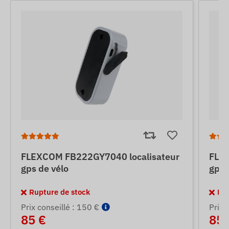
FLEXCOM FB222GY7040 localisateur
FLEX
gps de vélo
gps 
Rupture de stock
Rup
Prix ​​conseillé : 150 €
Prix ​
85 €
85 