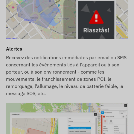
Les descriptions et les images des appareils sur le
site Web sont basées sur les informations
publiées par le fabricant, qui ne sont pas toujours
exactes et exemptes d'erreurs. Le fabricant se
réserve le droit de modifier certains paramètres
Alertes
du produit ou de son emballage sans préavis - la
mise à jour de ces informations sur notre site Web
Recevez des notifications immédiates par email ou SMS
se fait après détection et évaluation de ces
concernant les événements liés à l'appareil ou à son
modifications.
porteur, ou à son environnement - comme les
mouvements, le franchissement de zones POI, le
remorquage, l'allumage, le niveau de batterie faible, le
message SOS, etc.