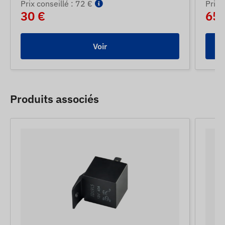
Prix ​​conseillé : 72 €
Prix ​
30 €
65 
Voir
Produits associés