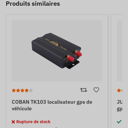
Produits similaires
COBAN TK103 localisateur gps de
JUNE
véhicule
gps 
Rupture de stock
En