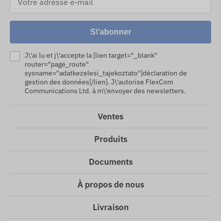
S\'abonner
J\'ai lu et j\'accepte la [lien target="_blank"
router="page_route"
sysname="adatkezelesi_tajekoztato"]déclaration de
gestion des données[/lien]. J\'autorise FlexCom
Communications Ltd. à m\'envoyer des newsletters.
Ventes
Produits
Documents
À propos de nous
Livraison