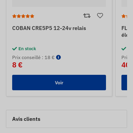
COBAN CRE5P5 12-24v relais
FLEX
élec
En stock
En
Prix ​​conseillé : 18 €
Prix ​
8 €
40 
Voir
Avis clients