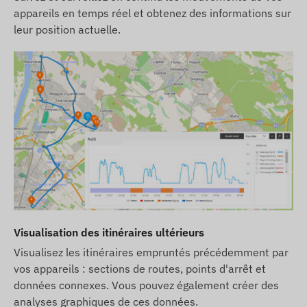
carte de crédit SMS, que vous trouverez dans
appareils en temps réel et obtenez des informations sur
notre boutique en ligne, parmi les produits
leur position actuelle.
associés a l'appareil.
Les descriptions et les images des appareils sur le
site Web sont basées sur les informations
publiées par le fabricant, qui ne sont pas toujours
exactes et exemptes d'erreurs. Le fabricant se
réserve le droit de modifier certains paramètres
du produit ou de son emballage sans préavis - la
mise à jour de ces informations sur notre site Web
se fait après détection et évaluation de ces
modifications.
Visualisation des itinéraires ultérieurs
Visualisez les itinéraires empruntés précédemment par
vos appareils : sections de routes, points d'arrêt et
données connexes. Vous pouvez également créer des
analyses graphiques de ces données.