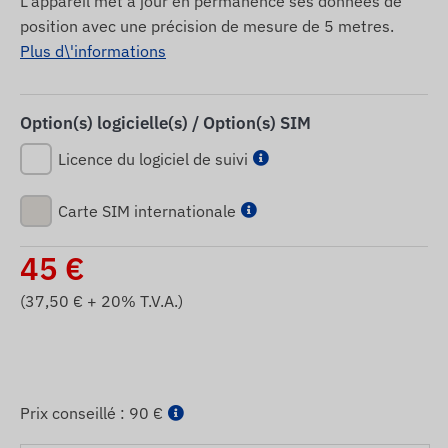
L'appareil met a jour en permanence ses données de
position avec une précision de mesure de 5 metres.
Plus d\'informations
Option(s) logicielle(s) / Option(s) SIM
Licence du logiciel de suivi
Carte SIM internationale
45
€
(
37,50
€ + 20% T.V.A.)
Prix ​​conseillé :
90 €