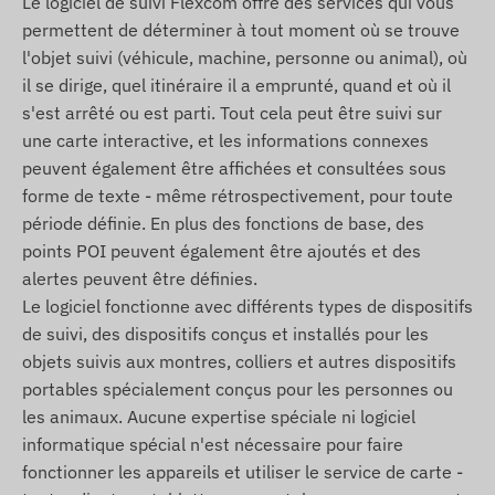
Le logiciel de suivi Flexcom offre des services qui vous
description du logiciel de suivi.
permettent de déterminer à tout moment où se trouve
l'objet suivi (véhicule, machine, personne ou animal), où
Contenu de l'emballage
il se dirige, quel itinéraire il a emprunté, quand et où il
s'est arrêté ou est parti. Tout cela peut être suivi sur
COBAN TK401C 4G lte traceur GPS pour
une carte interactive, et les informations connexes
véhicules
peuvent également être affichées et consultées sous
Câble de connexion
forme de texte - même rétrospectivement, pour toute
Manuel d'installation
période définie. En plus des fonctions de base, des
points POI peuvent également être ajoutés et des
Conditions d'utilisation
alertes peuvent être définies.
Pour un fonctionnement normal de l'appareil, une
Le logiciel fonctionne avec différents types de dispositifs
connexion active avec les systemes de satellites
de suivi, des dispositifs conçus et installés pour les
de localisation et les réseaux des opérateurs
objets suivis aux montres, colliers et autres dispositifs
mobiles est nécessaire. Ils assurent la collecte et
portables spécialement conçus pour les personnes ou
la transmission des données, ainsi que la
les animaux. Aucune expertise spéciale ni logiciel
communication avec le téléphone du propriétaire
informatique spécial n'est nécessaire pour faire
ou, en cas d'utilisation d'un logiciel de suivi, avec
fonctionner les appareils et utiliser le service de carte -
le systeme central de collecte et de traitement