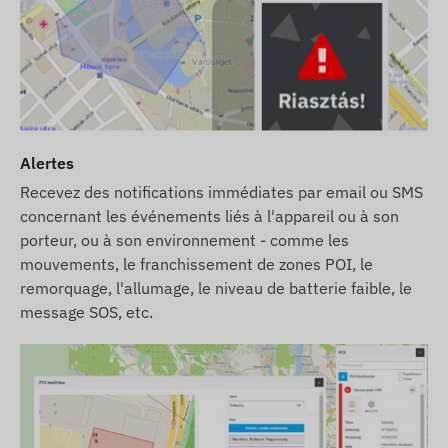
(remplacement de l’antenne GPS, de l’antenne
GSM, de la carte mère et de la batterie).
Les descriptions et les images des appareils sur le
site Web sont basées sur les informations
publiées par le fabricant, qui ne sont pas toujours
Alertes
exactes et exemptes d'erreurs. Le fabricant se
réserve le droit de modifier certains paramètres
Recevez des notifications immédiates par email ou SMS
du produit ou de son emballage sans préavis - la
concernant les événements liés à l'appareil ou à son
mise à jour de ces informations sur notre site Web
porteur, ou à son environnement - comme les
se fait après détection et évaluation de ces
mouvements, le franchissement de zones POI, le
remorquage, l'allumage, le niveau de batterie faible, le
modifications.
message SOS, etc.