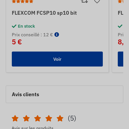
FLEXCOM FCSP10 sp10 bit
FLE
En stock
En
Prix ​​conseillé : 12 €
Prix ​
5 €
8,5
Voir
Avis clients
(5)
Avis sur les produits