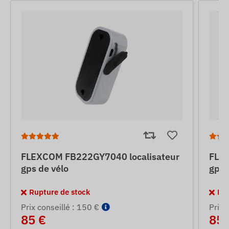
FLEXCOM FB222GY7040 localisateur
FLEX
gps de vélo
gps 
Rupture de stock
Rup
Prix ​​conseillé : 150 €
Prix ​
85 €
85 