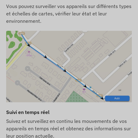
Détection de mouvement
Vous pouvez surveiller vos appareils sur différents types
et échelles de cartes, vérifier leur état et leur
Sortie ou entrée dans une zone géofencing POI
environnement.
Niveau de batterie faible
Contenu du paquet
FLEXCOM FB242PRO BK9005 4G LTE traceur
GPS pour vélo
Câble de chargement USB
Vis de sécurité et clé
Frais de carte SIM et licence logicielle pour
ordinateur de bureau et téléphone mobile
(période de 6 mois)
Suivi en temps réel
Conditions d'utilisation
Suivez et surveillez en continu les mouvements de vos
Pour un fonctionnement normal, une connexion
appareils en temps réel et obtenez des informations sur
active aux systèmes de positionnement par
leur position actuelle.