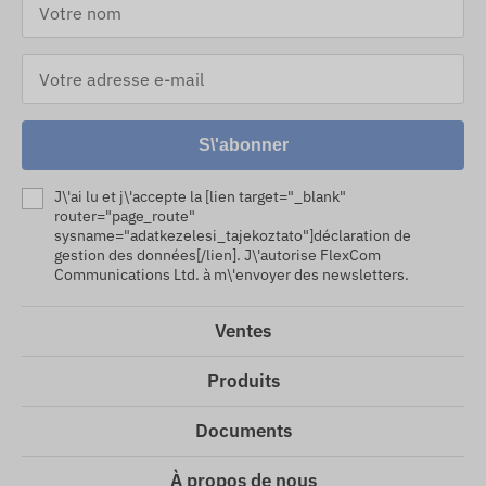
S\'abonner
J\'ai lu et j\'accepte la [lien target="_blank"
router="page_route"
sysname="adatkezelesi_tajekoztato"]déclaration de
gestion des données[/lien]. J\'autorise FlexCom
Communications Ltd. à m\'envoyer des newsletters.
Ventes
Produits
Documents
À propos de nous