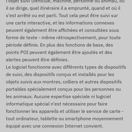
l'objet suivi (véhicule, machine, personne ou animal), où
Palestine, Paraguay, Pérou, Philippines, Pologne,
il se dirige, quel itinéraire il a emprunté, quand et où il
Portugal, Roumanie, Russie, Saint-Kitts-et-Nevis,
s'est arrêté ou est parti. Tout cela peut être suivi sur
Sainte-Lucie, Saint-Vincent-et-les-Grenadines,
une carte interactive, et les informations connexes
Serbie, Slovaquie, Slovénie, Afrique du Sud,
peuvent également être affichées et consultées sous
Espagne, Sri Lanka, Suède, Suisse, Thaïlande,
forme de texte - même rétrospectivement, pour toute
Tunisie, Turquie, Îles Turques-et-Caïques, Ukraine,
période définie. En plus des fonctions de base, des
Émirats arabes unis, États-Unis, Vietnam.
points POI peuvent également être ajoutés et des
Fonctionnalités et caractéristiques
alertes peuvent être définies.
Le logiciel fonctionne avec différents types de dispositifs
Compatibilité avec plusieurs systèmes
de suivi, des dispositifs conçus et installés pour les
satellitaires (GPS, BEIDOU)
objets suivis aux montres, colliers et autres dispositifs
Communication entre l'appareil et le
portables spécialement conçus pour les personnes ou
propriétaire via les réseaux GSM 2G et 4G avec
les animaux. Aucune expertise spéciale ni logiciel
une carte micro SIM
informatique spécial n'est nécessaire pour faire
fonctionner les appareils et utiliser le service de carte -
Réglages de fonctionnement et consultation de
tout ordinateur, tablette ou smartphone moyennement
la position via un logiciel
équipé avec une connexion Internet convient.
Intervalle de mesure de la position configurable