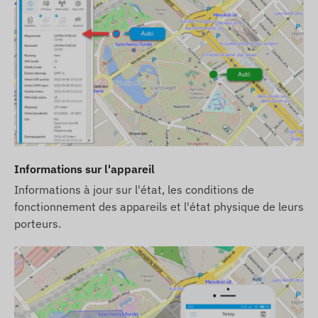
Ce dispositif n'est pas vendu séparément sans
carte SIM et licence logicielle.
L'appareil est livré prêt à l'emploi et nous
assurons son fonctionnement continu – vous
n'avez aucune action à effectuer.
Si vous souhaitez utiliser notre service d'alertes
SMS, veuillez acheter une carte de crédit SMS sur
notre boutique en ligne.
Informations supplémentaires
Informations sur l'appareil
Informations à jour sur l'état, les conditions de
L’appareil est protégé par un sceau de sécurité
fonctionnement des appareils et l'état physique de leurs
– le démontage est interdit, car il pourrait
porteurs.
endommager l’appareil et annuler la garantie.
Si vous souhaitez transférer l’appareil à un autre
utilisateur, veuillez contacter notre service
client pour une réinscription de l’utilisateur.
Nous assurons un service après-garantie