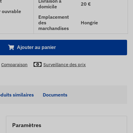
t
Livraison à
20 €
domicile
r ouvrable
Emplacement
des
Hongrie
marchandises
Ajouter au panier
Comparaison
Surveillance des prix
duits similaires
Documents
Paramètres