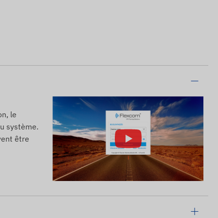
n, le
 du système.
vent être