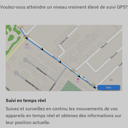
Voulez-vous atteindre un niveau vraiment élevé de suivi GPS?
ion active avec les systemes de satellites de
écessaire. Ces connexions assurent la collecte et la
c le téléphone du propriétaire ou, en cas d'utilisation
cte et de traitement des données. L'appareil communique
M intégrée (remplaçable).
ons suivantes :
Suivi en temps réel
Suivez et surveillez en continu les mouvements de vos
appareils en temps réel et obtenez des informations sur
leur position actuelle.