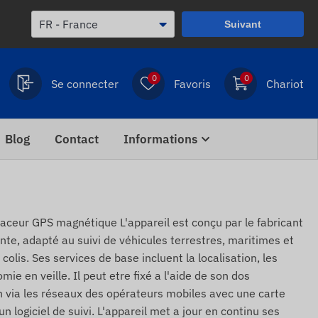
Suivant
0
0
Se connecter
Favoris
Chariot
Blog
Contact
Informations
ceur GPS magnétique L'appareil est conçu par le fabricant
ente, adapté au suivi de véhicules terrestres, maritimes et
olis. Ses services de base incluent la localisation, les
ie en veille. Il peut etre fixé a l'aide de son dos
via les réseaux des opérateurs mobiles avec une carte
n logiciel de suivi. L'appareil met a jour en continu ses