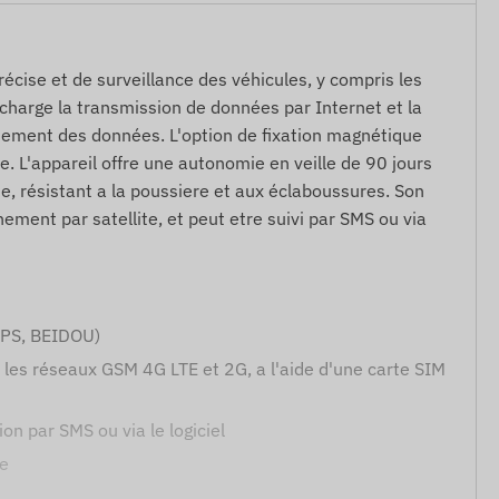
récise et de surveillance des véhicules, y compris les
 charge la transmission de données par Internet et la
tement des données. L'option de fixation magnétique
e. L'appareil offre une autonomie en veille de 90 jours
te, résistant a la poussiere et aux éclaboussures. Son
ment par satellite, et peut etre suivi par SMS ou via
(GPS, BEIDOU)
a les réseaux GSM 4G LTE et 2G, a l'aide d'une carte SIM
n par SMS ou via le logiciel
le