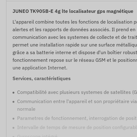
JUNEO TK905B-E 4g lte localisateur gps magnétique
L'appareil combine toutes les fonctions de localisation p
alertes et les rapports de données associés. Il prend en
communication avec les systemes de collecte et de trai
permet une installation rapide sur une surface métalliqu
grâce a sa batterie interne et dispose d'un boîtier robus
fonctionnement repose sur le réseau GSM et le positionne
une application Internet.
Services, caractéristiques
Compatibilité avec plusieurs systemes de satellites 
Communication entre l'appareil et son propriétaire vi
normale
Parametres de fonctionnement, interrogation de positio
Intervalle de temps de mesure de position configurab
Gyroscope intégré