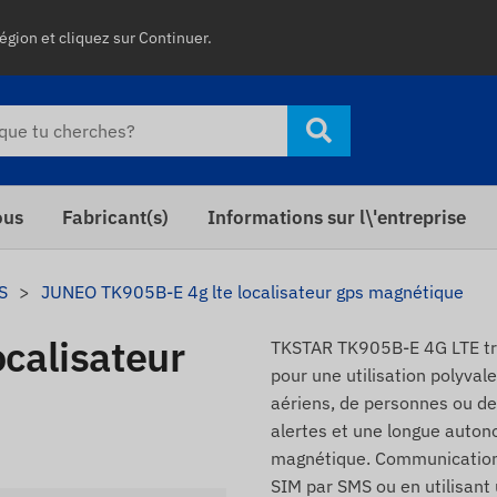
égion et cliquez sur Continuer.
ous
Fabricant(s)
Informations sur l\'entreprise
S
JUNEO TK905B-E 4g lte localisateur gps magnétique
calisateur
TKSTAR TK905B-E 4G LTE tra
pour une utilisation polyval
aériens, de personnes ou de c
alertes et une longue autonom
magnétique. Communication 
SIM par SMS ou en utilisant u