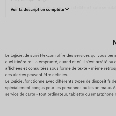
Antenne interne de réception satellite a haute sensibil
Voir la description complète
Indicateurs LED pour vérifier le fonctionnement
Modes veille et éveil
Alertes
N
Déplacement
Niveau de batterie faible
Le logiciel de suivi Flexcom offre des services qui vous per
quel itinéraire il a emprunté, quand et où il s'est arrêté ou
Dépassement de vitesse
affichées et consultées sous forme de texte - même rétrosp
Sortie ou entrée dans une zone géographique (POI)
des alertes peuvent être définies.
Le logiciel fonctionne avec différents types de dispositifs de
Contenu de l'emballage
spécialement conçus pour les personnes ou les animaux. Aucu
TKSTAR TK905B-E 4G LTE traceur GPS magnétique
service de carte - tout ordinateur, tablette ou smartphon
Câble de chargement USB
Manuel d'installation