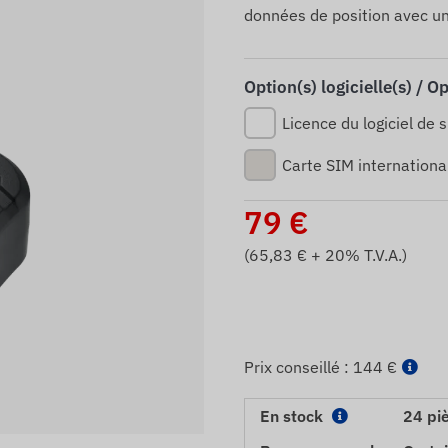
données de position avec u
Option(s) logicielle(s) / O
Licence du logiciel de s
Carte SIM internationa
79
€
(
65,83
€ + 20% T.V.A.)
Prix ​​conseillé :
144 €
En stock
24 pi