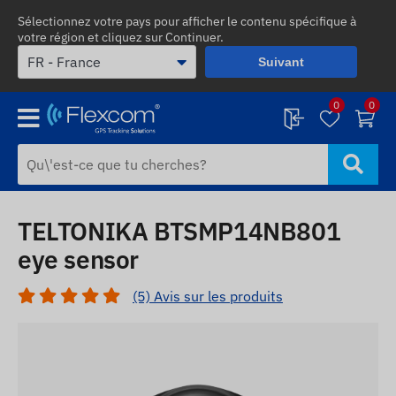
Sélectionnez votre pays pour afficher le contenu spécifique à
votre région et cliquez sur Continuer.
Suivant
0
0
TELTONIKA BTSMP14NB801
eye sensor
(5) Avis sur les produits