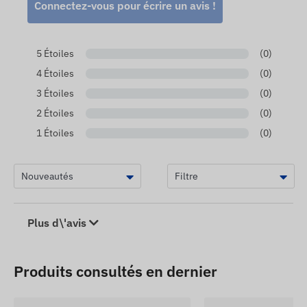
Connectez-vous pour écrire un avis !
se fait après détection et évaluation de ces
modifications.
5 Étoiles
(0)
4 Étoiles
(0)
3 Étoiles
(0)
2 Étoiles
(0)
1 Étoiles
(0)
Plus d\'avis
Produits consultés en dernier