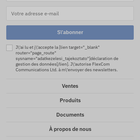
S\'abonner
J\'ai lu et j\'accepte la [lien target="_blank"
router="page_route"
sysname="adatkezelesi_tajekoztato"]déclaration de
gestion des données[/lien]. J\'autorise FlexCom
Communications Ltd. à m\'envoyer des newsletters.
Ventes
Produits
Documents
À propos de nous