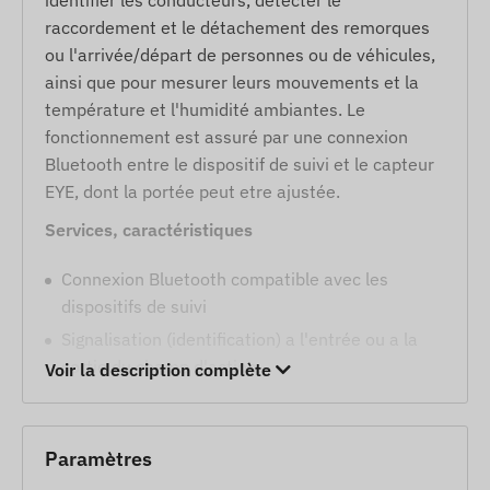
raccordement et le détachement des remorques
ou l'arrivée/départ de personnes ou de véhicules,
ainsi que pour mesurer leurs mouvements et la
température et l'humidité ambiantes. Le
fonctionnement est assuré par une connexion
Bluetooth entre le dispositif de suivi et le capteur
EYE, dont la portée peut etre ajustée.
Services, caractéristiques
Connexion Bluetooth compatible avec les
dispositifs de suivi
Signalisation (identification) a l'entrée ou a la
sortie du champ d'action
Voir la description complète
Mesure de la température
Mesure de l'humidité
Paramètres
Détection de mouvement