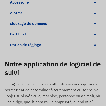
Accessoire
Dépassement de vitesse
Clôture numérique POI (arrivée / départ)
Alarme
Contenu du paquet
stockage de données
Traceur GPS vélo JUNEO TK906-SA 4G LTE
Certificat
Câble de charge USB
Option de réglage
Collier de fixation
Aiguille SIM
Adaptateur SIM
Notre application de logiciel de
Guide d’utilisation
suivi
Conditions d’utilisation
Le logiciel de suivi Flexcom offre des services qui vous
Pour un fonctionnement normal, l’appareil
permettent de déterminer à tout moment où se trouve
nécessite une connexion active aux systèmes de
l'objet suivi (véhicule, machine, personne ou animal), où
localisation satellite et au réseau mobile. Ceux-ci
il se dirige, quel itinéraire il a emprunté, quand et où il
assurent la collecte, la transmission des données