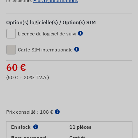
le cyclisme.
Plus d\'informations
Option(s) logicielle(s) / Option(s) SIM
Licence du logiciel de suivi
Carte SIM internationale
60
€
(
50
€ + 20% T.V.A.)
Prix ​​conseillé :
108 €
En stock
11 pièces
Reçu personnel
Gratuit