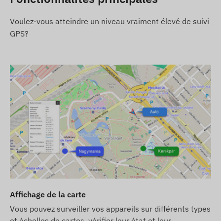
Si vous achetez l’appareil avec un abonnement
Voulez-vous atteindre un niveau vraiment élevé de suivi
logiciel mais sans carte SIM, il vous est remis
GPS?
déjà enregistré dans notre logiciel et prêt à
fonctionner. L’acquisition et la gestion de la
carte SIM restent à votre charge.
Si vous achetez l’appareil, l’abonnement logiciel
et la carte SIM chez nous, tout est fourni
entièrement configuré et opérationnel, et nous
nous chargeons de l’entretien de la carte SIM –
vous n’avez rien à faire.
Avec un abonnement logiciel, si vous souhaitez
utiliser les alertes SMS en plus des notifications
par email, achetez une carte SMS dans notre
boutique en ligne, dans la section des produits
Affichage de la carte
associés.
Vous pouvez surveiller vos appareils sur différents types
Les descriptions et les images des appareils sur le
et échelles de cartes, vérifier leur état et leur