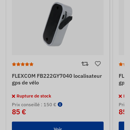
FLEXCOM FB222GY7040 localisateur
FLEX
gps de vélo
gps 
Rupture de stock
Rup
Prix ​​conseillé : 150 €
Prix ​
85 €
85 
Voir