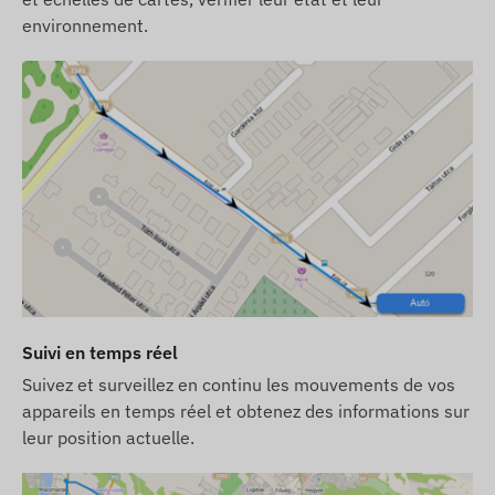
site Web sont basées sur les informations
environnement.
publiées par le fabricant, qui ne sont pas toujours
exactes et exemptes d'erreurs. Le fabricant se
réserve le droit de modifier certains paramètres
du produit ou de son emballage sans préavis - la
mise à jour de ces informations sur notre site Web
se fait après détection et évaluation de ces
modifications.
Suivi en temps réel
Suivez et surveillez en continu les mouvements de vos
appareils en temps réel et obtenez des informations sur
leur position actuelle.