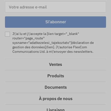
S\'abonner
J\'ai lu et j\'accepte la [lien target="_blank"
router="page_route"
sysname="adatkezelesi_tajekoztato"]déclaration de
gestion des données[/lien]. J\'autorise FlexCom
Communications Ltd. à m\'envoyer des newsletters.
Ventes
Produits
Documents
À propos de nous
Livraison