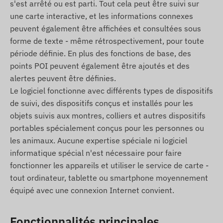
s'est arrêté ou est parti. Tout cela peut être suivi sur
et la communication avec le téléphone du
une carte interactive, et les informations connexes
propriétaire ou le système central lors de
peuvent également être affichées et consultées sous
l’utilisation du logiciel de suivi. L’appareil
forme de texte - même rétrospectivement, pour toute
communique via le réseau mobile à l’aide d’une
période définie. En plus des fonctions de base, des
carte SIM insérée (remplaçable).
points POI peuvent également être ajoutés et des
alertes peuvent être définies.
Zone de fonctionnement
Le logiciel fonctionne avec différents types de dispositifs
2G : Monde entier
de suivi, des dispositifs conçus et installés pour les
objets suivis aux montres, colliers et autres dispositifs
4G : Monde entier
portables spécialement conçus pour les personnes ou
Options d’achat
les animaux. Aucune expertise spéciale ni logiciel
informatique spécial n'est nécessaire pour faire
Si vous achetez uniquement l’appareil (sans
fonctionner les appareils et utiliser le service de carte -
abonnement logiciel), il est livré avec les
tout ordinateur, tablette ou smartphone moyennement
paramètres d’usine. Vous devez vous occuper
équipé avec une connexion Internet convient.
vous-même de la carte SIM, de sa configuration
et de son entretien (recharge, validation
Fonctionnalités principales
annuelle).