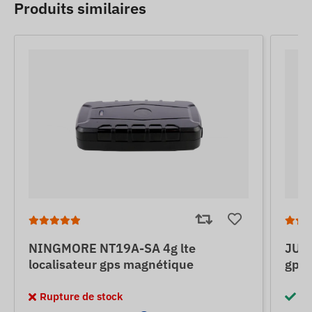
Produits similaires
NINGMORE NT19A-SA 4g lte
JUNE
localisateur gps magnétique
gps 
Rupture de stock
En