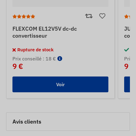
FLEXCOM EL12V5V dc-dc
JUN
convertisseur
conv
Rupture de stock
En
Prix ​​conseillé : 18 €
Prix ​
9 €
9 €
Voir
Avis clients