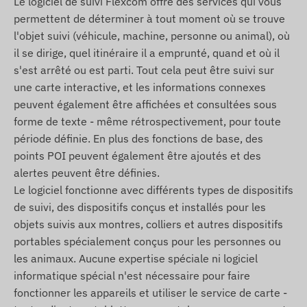
Le logiciel de suivi Flexcom offre des services qui vous
la collecte et la transmission des données, ainsi
permettent de déterminer à tout moment où se trouve
que la communication avec le téléphone du
l'objet suivi (véhicule, machine, personne ou animal), où
propriétaire ou, en cas d'utilisation d'un logiciel de
il se dirige, quel itinéraire il a emprunté, quand et où il
suivi, avec le systeme central de collecte et de
s'est arrêté ou est parti. Tout cela peut être suivi sur
traitement des données. L'appareil communique
une carte interactive, et les informations connexes
via les réseaux des opérateurs mobiles avec la
peuvent également être affichées et consultées sous
carte SIM intégrée (remplaçable).
forme de texte - même rétrospectivement, pour toute
Région de fonctionnement
période définie. En plus des fonctions de base, des
points POI peuvent également être ajoutés et des
L'appareil est compatible avec les réseaux GSM
alertes peuvent être définies.
des régions suivantes :
Le logiciel fonctionne avec différents types de dispositifs
2G : Monde
de suivi, des dispositifs conçus et installés pour les
objets suivis aux montres, colliers et autres dispositifs
Options d'achat
portables spécialement conçus pour les personnes ou
les animaux. Aucune expertise spéciale ni logiciel
Si vous achetez uniquement l'appareil (sans
informatique spécial n'est nécessaire pour faire
abonnement logiciel), il sera livré avec les
fonctionner les appareils et utiliser le service de carte -
parametres d'usine. Vous devrez vous occuper