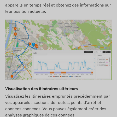
exactes et exemptes d'erreurs. Le fabricant se
appareils en temps réel et obtenez des informations sur
leur position actuelle.
réserve le droit de modifier certains paramètres
du produit ou de son emballage sans préavis - la
mise à jour de ces informations sur notre site Web
se fait après détection et évaluation de ces
modifications.
Visualisation des itinéraires ultérieurs
Visualisez les itinéraires empruntés précédemment par
vos appareils : sections de routes, points d'arrêt et
données connexes. Vous pouvez également créer des
analyses graphiques de ces données.