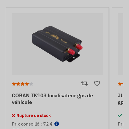
COBAN TK103 localisateur gps de
JUNE
véhicule
gps 
Rupture de stock
En
Prix ​​conseillé : 72 €
Prix ​