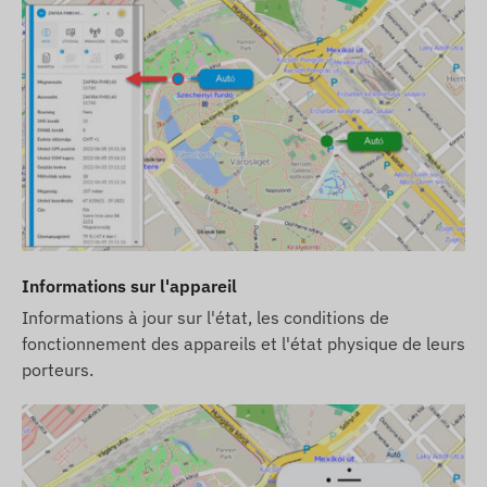
Les descriptions et les images des appareils sur le
site Web sont basées sur les informations
publiées par le fabricant, qui ne sont pas toujours
exactes et exemptes d'erreurs. Le fabricant se
réserve le droit de modifier certains paramètres
du produit ou de son emballage sans préavis - la
mise à jour de ces informations sur notre site Web
se fait après détection et évaluation de ces
modifications.
Informations sur l'appareil
Informations à jour sur l'état, les conditions de
fonctionnement des appareils et l'état physique de leurs
porteurs.