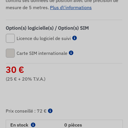
continu ses données de position avec une précision de
mesure de 5 metres.
Plus d\'informations
Option(s) logicielle(s) / Option(s) SIM
Licence du logiciel de suivi
Carte SIM internationale
30
€
(
25
€ + 20% T.V.A.)
Prix ​​conseillé :
72 €
En stock
0 pièces