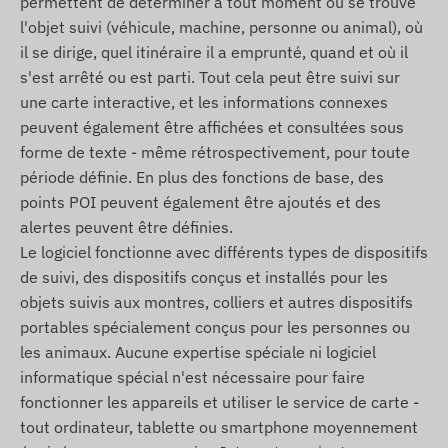
permettent de déterminer à tout moment où se trouve
itinéraires, création de journaux de bord et
l'objet suivi (véhicule, machine, personne ou animal), où
d'autres rapports, etc.) sont décrits dans la
il se dirige, quel itinéraire il a emprunté, quand et où il
documentation du logiciel de suivi.
s'est arrêté ou est parti. Tout cela peut être suivi sur
une carte interactive, et les informations connexes
Contenu de l'emballage
peuvent également être affichées et consultées sous
forme de texte - même rétrospectivement, pour toute
COBAN TK103 traceur GPS pour véhicule
période définie. En plus des fonctions de base, des
Antenne GSM externe
points POI peuvent également être ajoutés et des
Antenne GPS externe
alertes peuvent être définies.
Câble de connexion
Le logiciel fonctionne avec différents types de dispositifs
Relais (pour l'arret a distance)
de suivi, des dispositifs conçus et installés pour les
objets suivis aux montres, colliers et autres dispositifs
Microphone
portables spécialement conçus pour les personnes ou
Bouton SOS
les animaux. Aucune expertise spéciale ni logiciel
Manuel d'installation
informatique spécial n'est nécessaire pour faire
fonctionner les appareils et utiliser le service de carte -
Conditions d'utilisation
tout ordinateur, tablette ou smartphone moyennement
Pour un fonctionnement normal de l'appareil, une