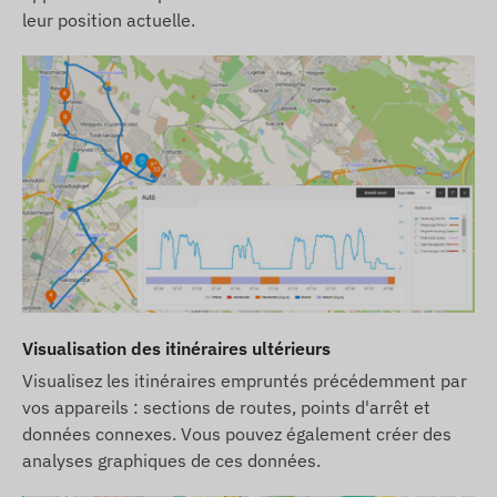
leur position actuelle.
En cas d'abonnement logiciel, si vous souhaitez
utiliser notre service d'alerte par SMS en plus des
notifications par email, achetez également une
carte de crédit SMS disponible dans notre
boutique en ligne parmi les produits associés a
l'appareil.
Ce dispositif fonctionne exclusivement sur le
réseau 2G. Ce réseau a déja été désactivé par
certains fournisseurs de services GSM dans
certains pays (par exemple, en Suisse) et il est
prévu qu'il soit uniformément désactivé dans
Visualisation des itinéraires ultérieurs
toute l'Europe d'ici le 31 décembre 2025. Dans le
Visualisez les itinéraires empruntés précédemment par
cas d'un pays ou d'une région spécifique, il est
vos appareils : sections de routes, points d'arrêt et
conseillé de se renseigner localement sur la
données connexes. Vous pouvez également créer des
situation actuelle, mais si vous prévoyez a long
analyses graphiques de ces données.
terme, nous vous recommandons de choisir un
dispositif fonctionnant sur le réseau 4G.