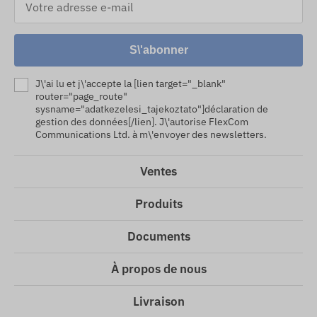
S\'abonner
J\'ai lu et j\'accepte la [lien target="_blank"
router="page_route"
sysname="adatkezelesi_tajekoztato"]déclaration de
gestion des données[/lien]. J\'autorise FlexCom
Communications Ltd. à m\'envoyer des newsletters.
Ventes
Produits
Documents
À propos de nous
Livraison