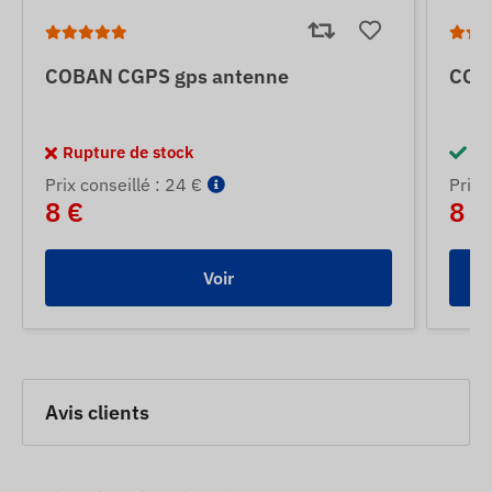
COBAN CGPS gps antenne
COB
Rupture de stock
En
Prix ​​conseillé : 24 €
Prix ​
8 €
8 €
Voir
Avis clients