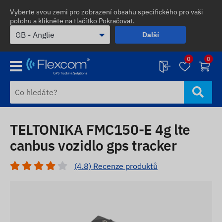
Vyberte svou zemi pro zobrazení obsahu specifického pro vaši
polohu a klikněte na tlačítko Pokračovat.
Další
0
0
TELTONIKA FMC150-E 4g lte
canbus vozidlo gps tracker
(4.8) Recenze produktů