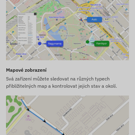
spojení se satelitními lokalizačními systémy a
sítěmi mobilních operátorů. Tyto zajišťují sběr a
přenos dat a komunikaci s telefonem vlastníka
nebo se sledovacím softwarem s centrálním
sběrným a zpracovatelským systémem. Zařízení
komunikuje přes sítě mobilních operátorů pomocí
vložené (vyměnitelné) SIM karty.
Provozní region
Mapové zobrazení
Zařízení je kompatibilní s GSM sítěmi v
následujících regionech:
Svá zařízení můžete sledovat na různých typech
přibližitelných map a kontrolovat jejich stav a okolí.
4G: Evropa, Střední východ, Asie, Asie-Pacifik
2G: Svět
Možnosti nákupu
Pokud zakoupíte pouze zařízení (bez