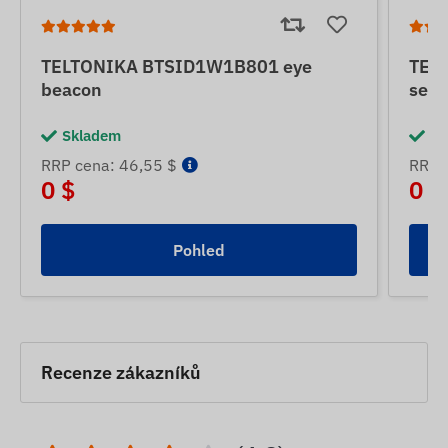
TELTONIKA BTSID1W1B801 eye
TEL
beacon
senz
Skladem
Sk
RRP cena: 46,55 $
RRP 
0 $
0 $
Pohled
Recenze zákazníků