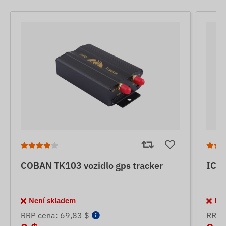
COBAN TK103 vozidlo gps tracker
ICAR
Není skladem
Ne
RRP cena: 69,83 $
RRP 