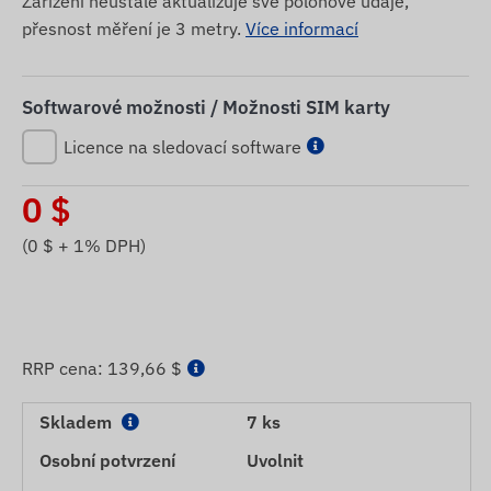
Zařízení neustále aktualizuje své polohové údaje,
přesnost měření je 3 metry.
Více informací
Softwarové možnosti / Možnosti SIM karty
Licence na sledovací software
0
$
(
0
$ + 1% DPH)
RRP cena:
139,66 $
Skladem
7 ks
Osobní potvrzení
Uvolnit