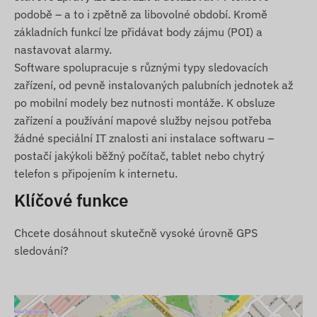
podobě – a to i zpětně za libovolné období. Kromě
Další podrobné a číselné údaje naleznete v části
základních funkcí lze přidávat body zájmu (POI) a
Specifikace. Popis služeb, které významně rozšiřují
nastavovat alarmy.
funkčnost zařízení pomocí softwaru (např. další
Software spolupracuje s různými typy sledovacích
alarmy, mapové zobrazení tras a analýza pomocí
zařízení, od pevně instalovaných palubních jednotek až
diagramů, vytváření jízdních listů a dalších
po mobilní modely bez nutnosti montáže. K obsluze
přehledů), naleznete v popisu sledovacího
zařízení a používání mapové služby nejsou potřeba
softwaru.
žádné speciální IT znalosti ani instalace softwaru –
postačí jakýkoli běžný počítač, tablet nebo chytrý
Obsah balení
telefon s připojením k internetu.
TELTONIKA FMC150-E 4G LTE CANBUS GPS
Klíčové funkce
sledovač vozidel
Elektrické a komunikační kabely
Chcete dosáhnout skutečně vysoké úrovně GPS
sledování?
Návod k obsluze
Podmínky použití
Pro normální provoz zařízení je nutné aktivní