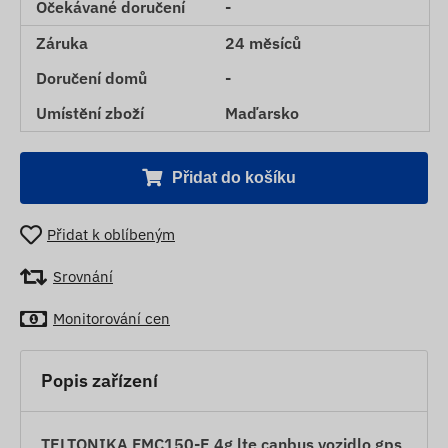
Očekávané doručení
-
Záruka
24 měsíců
Doručení domů
-
Umístění zboží
Maďarsko
Přidat do košíku
Přidat k oblíbeným
Srovnání
Monitorování cen
Popis zařízení
TELTONIKA FMC150-E 4g lte canbus vozidlo gps