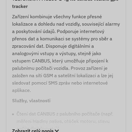
tracker
Zařízení kombinuje všechny funkce přesné
lokalizace a dohledu nad vozidly, související alarmy
a poskytování údajů. Podporuje internetový
přenos dat a komunikaci se systémy pro sběr a
zpracování dat. Disponuje digitálními a
analogovými vstupy a výstupy, stejně jako
vstupem CANBUS, který umožňuje připojení k
palubnímu počítači vozidla. Provoz zařízení je
založen na síti GSM a satelitní lokalizaci a lze jej
sledovat pomocí SMS zpráv nebo internetové
aplikace.
Služby, vlastnosti
Čtení dat CANBUS z palubního počítače (např.
měření hladiny paliva, otáček motoru, stavu
počítadla kilometrů)
Zobrazit celý popis