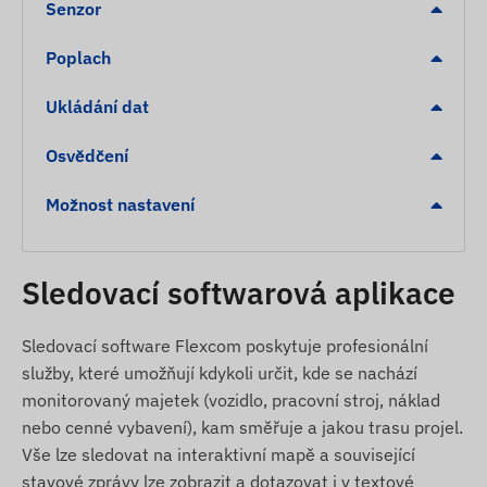
Senzor
Odolnost proti vlhkosti a stříkající vodě
Vestavěný akcelerometr, gyroskop a záložní
Poplach
baterie (30 minut)
Vnitřní, vysoce citlivá GNSS anténa
Ukládání dat
LED indikátory pro kontrolu provozu
Osvědčení
Automatické přepínání mezi režimy spánku a
bdění (pokud je funkce aktivována)
Možnost nastavení
Nepřetržitý provoz při připojení k napájení
vozidla
Sledovací softwarová aplikace
Alarmy
Sledovací software Flexcom poskytuje profesionální
Pohyb
služby, které umožňují kdykoli určit, kde se nachází
Tažení
monitorovaný majetek (vozidlo, pracovní stroj, náklad
Zapalování
nebo cenné vybavení), kam směřuje a jakou trasu projel.
Odstranění
Vše lze sledovat na interaktivní mapě a související
stavové zprávy lze zobrazit a dotazovat i v textové
Opustění nebo příjezd do digitálního plotu POI