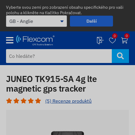
Vyberte svou zemi pro zobrazení obsahu specifického pro vaši
polohu a klikněte na tlačítko Pokračovat.
Další
0
0
JUNEO TK915-SA 4g lte
magnetic gps tracker
(5) Recenze produktů