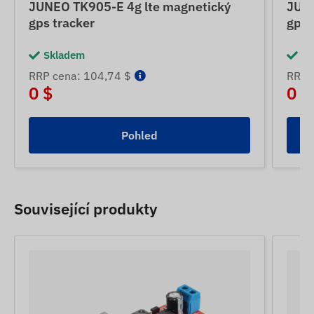
JUNEO TK905-E 4g lte magnetický
JUNE
gps tracker
gps 
Skladem
Sk
RRP cena: 104,74 $
RRP 
0 $
0 $
Pohled
Související produkty