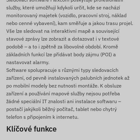
služby, které umožňují kdykoli určit, kde se nachází
monitorovaný majetek (vozidlo, pracovní stroj, náklad
nebo cenné vybavení), kam směřuje a jakou trasu projel.
Vše lze sledovat na interaktivní mapě a související
stavové zprávy lze zobrazit a dotazovat i v textové
podobě – a to i zpětně za libovolné období. Kromě
základních funkcí lze přidávat body zájmu (POI) a
nastavovat alarmy.
Software spolupracuje s různými typy sledovacích
zařízení, od pevně instalovaných palubních jednotek až
po mobilní modely bez nutnosti montáže. K obsluze
zařízení a používání mapové služby nejsou potřeba
žádné speciální IT znalosti ani instalace softwaru –
postačí jakýkoli běžný počítač, tablet nebo chytrý
telefon s připojením k internetu.
Klíčové funkce