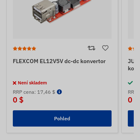
FLEXCOM EL12V5V dc-dc konvertor
JUN
konv
Není skladem
Sk
RRP cena: 17,46 $
RRP 
0 $
0 $
Pohled