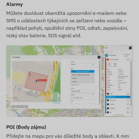
Alarmy
Můžete dostávat okamžitá upozornění e-mailem nebo
SMS o událostech týkajících se zařízení nebo vozidla –
například pohyb, opuštění zóny POI, odtah, zapalování,
nízký stav baterie, SOS signál atd.
POI (Body zájmu)
Přidejte na mapu pro vás důležité body a oblasti. K nim