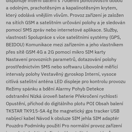
disponuje interní baterií s 70denní pohotovostní dobou
a odolným, prachotěsným a kapalinotěsným krytem,
který odolává vnějším vlivům. Provoz zařízení je založen
na sítích GSM a satelitním určování polohy a je sledován
pomocí SMS zpráv nebo internetové aplikace. Služby,
vlastnosti Spolupráce s více satelitními systémy (GPS,
BEIDOU) Komunikace mezi zařízením a jeho vlastníkem
přes sítě GSM 4G a 2G pomocí mikro SIM karty
Nastavení provozních parametrů, dotazování polohy
prostřednictvím SMS nebo softwaru Libovolné měřící
intervaly polohy Vestavěný gyroskop Interní, vysoce
citlivá satelitní anténa LED displeje pro kontrolu provozu
Režimy spánku a bdění Alarmy Pohyb Detekce
odstranění Nízká úroveň baterie Překročení rychlosti
Opustění, příchod do digitálního plotu POI Obsah balení
TKSTAR TK915-SA 4g lte magnetický gps tracker USB
nabíjecí kabel Návod k obsluze SIM jehla SIM adaptér
Pouzdro Podmínky použití Pro normální provoz zařízení