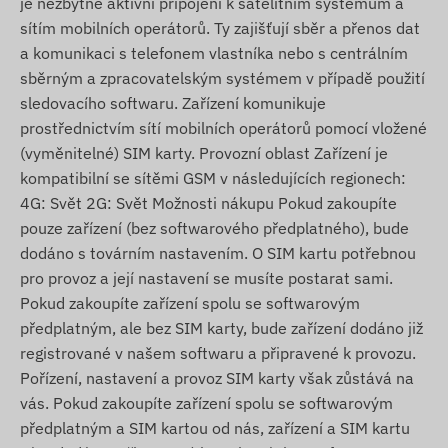
je nezbytné aktivní připojení k satelitním systémům a
sítím mobilních operátorů. Ty zajišťují sběr a přenos dat
a komunikaci s telefonem vlastníka nebo s centrálním
sběrným a zpracovatelským systémem v případě použití
sledovacího softwaru. Zařízení komunikuje
prostřednictvím sítí mobilních operátorů pomocí vložené
(vyměnitelné) SIM karty. Provozní oblast Zařízení je
kompatibilní se sítěmi GSM v následujících regionech:
4G: Svět 2G: Svět Možnosti nákupu Pokud zakoupíte
pouze zařízení (bez softwarového předplatného), bude
dodáno s továrním nastavením. O SIM kartu potřebnou
pro provoz a její nastavení se musíte postarat sami.
Pokud zakoupíte zařízení spolu se softwarovým
předplatným, ale bez SIM karty, bude zařízení dodáno již
registrované v našem softwaru a připravené k provozu.
Pořízení, nastavení a provoz SIM karty však zůstává na
vás. Pokud zakoupíte zařízení spolu se softwarovým
předplatným a SIM kartou od nás, zařízení a SIM kartu