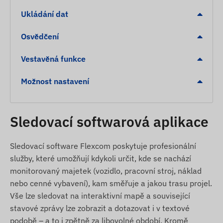
Německo, Gibraltar, Velká Británie, Řecko,
Ukládání dat
Grónsko, Grenada, Guernsey, Guyana, Hongkong,
Maďarsko, Island, Indie, Indonésie, Irsko, Isle of
Osvědčení
Man, Izrael, Itálie, Jersey, Jordánsko, Kazachstán,
Kosovo, Kyrgyzstán, Lotyšsko, Lichtenštejnsko,
Vestavěná funkce
Litva, Lucembursko, Malajsie, Malta, Mexiko,
Možnost nastavení
Moldavsko, Monako, Mongolsko, Černá Hora,
Montserrat, Nizozemsko, Nový Zéland, Severní
Makedonie, Norsko, Omán, Palestina, Paraguay,
Sledovací softwarová aplikace
Peru, Filipíny, Polsko, Portugalsko, Rumunsko,
Rusko, Svatý Kryštof a Nevis, Svatá Lucie, Svatý
Vincent a Grenadiny, Srbsko, Slovensko, Slovinsko,
Sledovací software Flexcom poskytuje profesionální
Jižní Afrika, Španělsko, Srí Lanka, Švédsko,
služby, které umožňují kdykoli určit, kde se nachází
Švýcarsko, Thajsko, Tunisko, Turecko, Turks a
monitorovaný majetek (vozidlo, pracovní stroj, náklad
Caicos, Ukrajina, Spojené arabské emiráty, USA,
nebo cenné vybavení), kam směřuje a jakou trasu projel.
Vietnam a Hongkong.
Vše lze sledovat na interaktivní mapě a související
stavové zprávy lze zobrazit a dotazovat i v textové
Služby, vlastnosti
podobě – a to i zpětně za libovolné období. Kromě