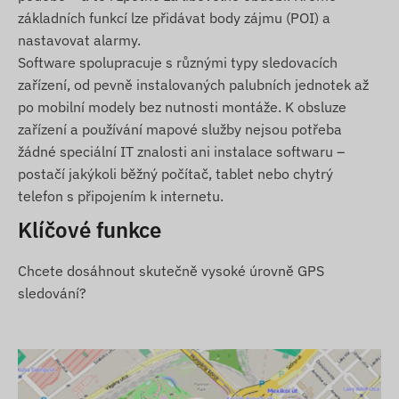
základních funkcí lze přidávat body zájmu (POI) a
Spolupráce s více satelitními systémy (GPS,
nastavovat alarmy.
GLONASS, GALILEO, BEIDOU)
Software spolupracuje s různými typy sledovacích
Komunikace mezi zařízením a jeho vlastníkem
zařízení, od pevně instalovaných palubních jednotek až
prostřednictvím sítí GSM 4G a 2G pomocí mikro
po mobilní modely bez nutnosti montáže. K obsluze
SIM karty
zařízení a používání mapové služby nejsou potřeba
Nastavení provozu, dotaz na polohu
žádné speciální IT znalosti ani instalace softwaru –
prostřednictvím softwaru
postačí jakýkoli běžný počítač, tablet nebo chytrý
Libovolný interval měření polohy (min. 10
telefon s připojením k internetu.
sekund)
Klíčové funkce
Nastavení push, e-mailových a SMS upozornění
Zapnutí při připojení k napájení
Chcete dosáhnout skutečně vysoké úrovně GPS
Odolný proti vlhkosti a stříkající vodě, robustní
sledování?
pouzdro (IP65)
Vestavěný akcelerometr, gyroskop
Vestavěný akumulátor s pohotovostní dobou 30
dní