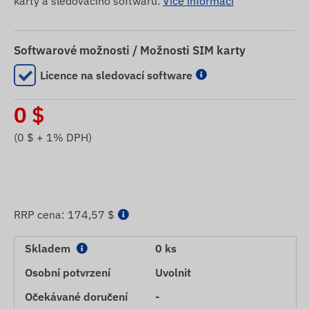
karty a sledovacího softwaru.
Více informací
Softwarové možnosti / Možnosti SIM karty
Licence na sledovací software
0
$
(
0
$ + 1% DPH)
RRP cena:
174,57 $
Skladem
0 ks
Osobní potvrzení
Uvolnit
Očekávané doručení
-