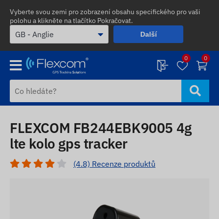
Vyberte svou zemi pro zobrazení obsahu specifického pro vaši
polohu a klikněte na tlačítko Pokračovat.
Další
0
0
FLEXCOM FB244EBK9005 4g
lte kolo gps tracker
(4.8) Recenze produktů