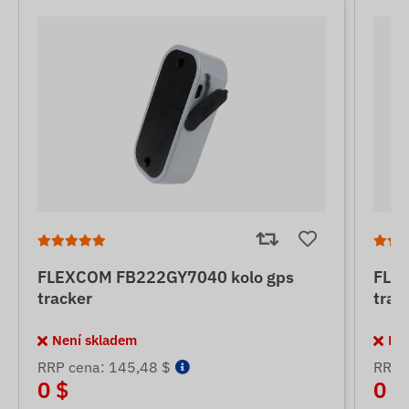
FLEXCOM FB222GY7040 kolo gps
FLE
tracker
trac
Není skladem
Ne
RRP cena: 145,48 $
RRP 
0 $
0 $