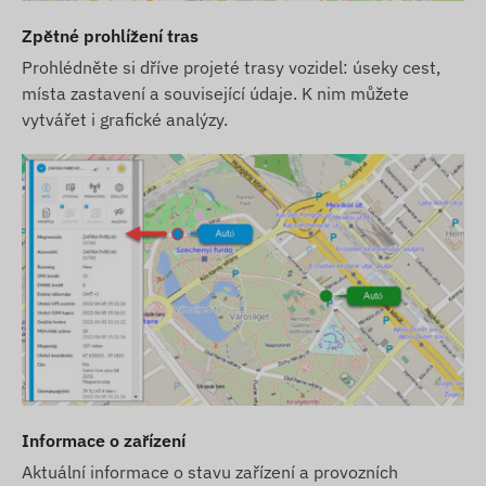
2G: Svět
Zpětné prohlížení tras
Možnosti nákupu
Prohlédněte si dříve projeté trasy vozidel: úseky cest,
místa zastavení a související údaje. K nim můžete
Toto zařízení není prodáváno samostatně bez
vytvářet i grafické analýzy.
SIM karty a softwarové licence.
Zařízení dodáváme připravené k provozu a
postaráme se o jeho nepřetržitý provoz – v
tomto ohledu nebudete mít žádné povinnosti.
Pokud chcete využívat naši SMS upozorňovací
službu, zakupte si také SMS kreditní kartu v našem
e-shopu.
Další informace
Zařízení je chráněno bezpečnostní etiketou, je
Informace o zařízení
zakázáno jej rozebírat, protože by to mohlo
poškodit zařízení a zrušit záruku.
Aktuální informace o stavu zařízení a provozních