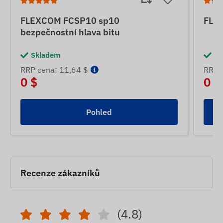
FLEXCOM FCSP10 sp10
FLE
bezpečnostní hlava bitu
Skladem
Sk
RRP cena: 11,64 $
RRP 
0 $
0 $
Pohled
Recenze zákazníků
(4.8)