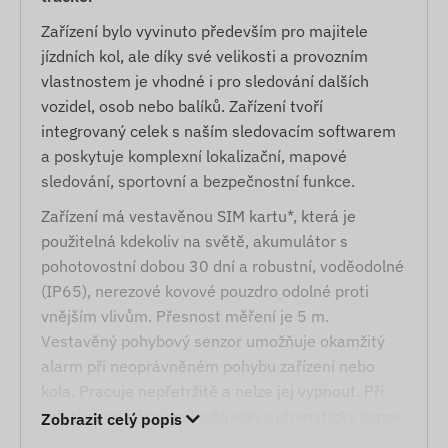
Zařízení bylo vyvinuto především pro majitele
jízdních kol, ale díky své velikosti a provozním
vlastnostem je vhodné i pro sledování dalších
vozidel, osob nebo balíků. Zařízení tvoří
integrovaný celek s naším sledovacím softwarem
a poskytuje komplexní lokalizační, mapové
sledování, sportovní a bezpečnostní funkce.
Zařízení má vestavěnou SIM kartu*, která je
použitelná kdekoliv na světě, akumulátor s
pohotovostní dobou 30 dní a robustní, voděodolné
(IP65), nerezové kovové pouzdro odolné proti
vnějším vlivům. Přesnost měření je 5 m.
Vestavěný pohybový senzor umožňuje okamžitý
alarm při neoprávněném pohybu zařízení nebo
kola. Pracuje nepřetržitě a nelze jej vypnout. Při
vybití se po připojení nabíječky automaticky zapne.
Zobrazit celý popis