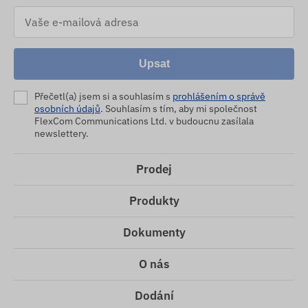
Upsat
Přečetl(a) jsem si a souhlasím s
prohlášením o správě
osobních údajů
. Souhlasím s tím, aby mi společnost
FlexCom Communications Ltd. v budoucnu zasílala
newslettery.
Prodej
Produkty
Dokumenty
O nás
Dodání