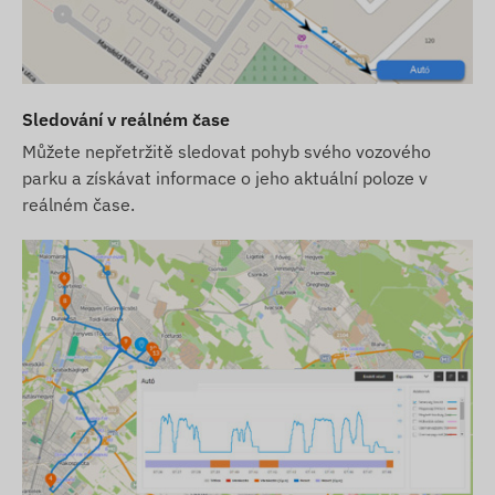
SIM karta a softwarová licence pro stolní
počítač a mobilní telefon na jeden rok
Podmínky použití
Sledování v reálném čase
Pro normální provoz zařízení je nutné aktivní
Můžete nepřetržitě sledovat pohyb svého vozového
připojení k satelitním systémům určování polohy a
parku a získávat informace o jeho aktuální poloze v
mobilním sítím poskytovatelů. Ty zajišťují sběr a
reálném čase.
přenos dat a komunikaci s telefonem vlastníka
nebo centrálním systémem pro sběr a zpracování
dat při použití sledovacího softwaru. Zařízení
komunikuje prostřednictvím mobilních sítí pomocí
vestavěné SIM karty.
Provozní region
Zařízení je kompatibilní s GSM sítěmi v
následujících regionech:
4G: Evropa, Asie, Afrika