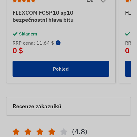
FLEXCOM FCSP10 sp10
FLE
bezpečnostní hlava bitu
Skladem
Sk
RRP cena: 11,64 $
RRP 
0 $
0 $
Pohled
Recenze zákazníků
(4.8)