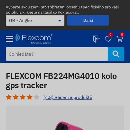
Vyberte svou zemi pro zobrazení obsahu specifického pro vaši
polohu a klikněte na tlačítko Pokračovat.
Další
0
0
FLEXCOM FB224MG4010 kolo
gps tracker
(4.8) Recenze produktů