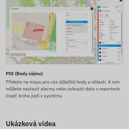
stránkách. Upozorňujeme však, že výrobce si
vyhrazuje právo na změnu specifikací produktu
nebo balení bez předchozího upozornění. Z tohoto
důvodu se skutečný vzhled produktů může
minimálně lišit od obrázků. Vyhrazujeme si právo
na změny provedené výrobcem v případě
případných odchylek.
POI (Body zájmu)
Přidejte na mapu pro vás důležité body a oblasti. K nim
můžete nastavit alarmy nebo zobrazit data v reportech
(např. kniha jízd) v systému.
Ukázková videa