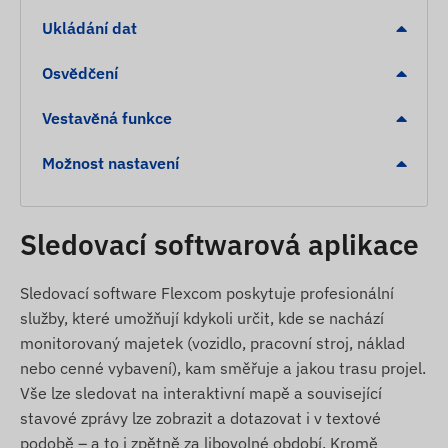
Grónsko, Grenada, Guernsey, Guyana, Hongkong,
Ukládání dat
Maďarsko, Island, Indie, Indonésie, Irsko, Isle of
Man, Izrael, Itálie, Jersey, Jordánsko, Kazachstán,
Osvědčení
Kosovo, Kyrgyzstán, Lotyšsko, Lichtenštejnsko,
Litva, Lucembursko, Malajsie, Malta, Mexiko,
Vestavěná funkce
Moldavsko, Monako, Mongolsko, Černá Hora,
Možnost nastavení
Montserrat, Nizozemsko, Nový Zéland, Severní
Makedonie, Norsko, Omán, Palestina, Paraguay,
Peru, Filipíny, Polsko, Portugalsko, Rumunsko,
Sledovací softwarová aplikace
Rusko, Svatý Kryštof a Nevis, Svatá Lucie, Svatý
Vincent a Grenadiny, Srbsko, Slovensko, Slovinsko,
Jižní Afrika, Španělsko, Srí Lanka, Švédsko,
Sledovací software Flexcom poskytuje profesionální
Švýcarsko, Thajsko, Tunisko, Turecko, Turks a
služby, které umožňují kdykoli určit, kde se nachází
Caicos, Ukrajina, Spojené arabské emiráty, USA,
monitorovaný majetek (vozidlo, pracovní stroj, náklad
Vietnam a Hongkong.
nebo cenné vybavení), kam směřuje a jakou trasu projel.
Vše lze sledovat na interaktivní mapě a související
Služby, vlastnosti
stavové zprávy lze zobrazit a dotazovat i v textové
podobě – a to i zpětně za libovolné období. Kromě
Spolupráce s více satelitními systémy (GPS,