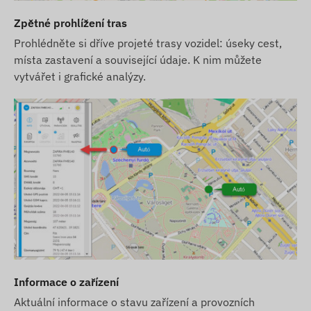
Možnosti nákupu
Zpětné prohlížení tras
Toto zařízení není prodáváno samostatně bez
Prohlédněte si dříve projeté trasy vozidel: úseky cest,
SIM karty a softwarové licence.
místa zastavení a související údaje. K nim můžete
Zařízení dodáváme připravené k provozu a
vytvářet i grafické analýzy.
postaráme se o jeho nepřetržitý provoz – v
tomto ohledu nebudete mít žádné povinnosti.
Pokud chcete využívat naši SMS upozorňovací
službu, zakupte si také SMS kreditní kartu v našem
e-shopu.
Další informace
Zařízení je chráněno bezpečnostní etiketou, je
zakázáno jej rozebírat, protože by to mohlo
poškodit zařízení a zrušit záruku.
Informace o zařízení
Pokud chcete zařízení převést na jiného
uživatele, kontaktujte prosím naši zákaznickou
Aktuální informace o stavu zařízení a provozních