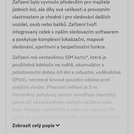
Zařízení bylo vyvinuto především pro majitele
jízdních kol, ale díky své velikosti a provozním
vlastnostem je vhodné i pro sledování dalších
vozidel, osob nebo balíků. Zařízení tvoří
integrovaný celek s naším sledovacím softwarem
a poskytuje komplexní lokalizační, mapové
sledování, sportovní a bezpečnostní funkce.
Zařízení má vestavěnou SIM kartu*, která je
použitelná kdekoliv na světě, akumulátor s
pohotovostní dobou 60 dní a robustní, voděodolné
(IP65), nerezové kovové pouzdro odolné proti
vnějším vlivům. Přesnost měření je 5 m.
Vestavěný pohybový senzor umožňuje okamžitý
alarm při neoprávněném pohybu zařízení nebo
kola. Pracuje nepřetržitě a nelze jej vypnout. Při
vybití se po připojení nabíječky automaticky zapne.
Zobrazit celý popis
Zařízení lze namontovat pod držák na láhev