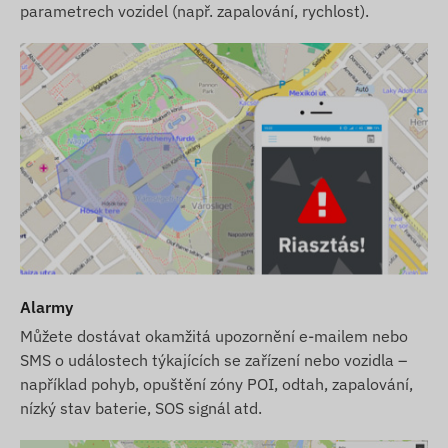
podporu pro převedení uživatelského účtu!
parametrech vozidel (např. zapalování, rychlost).
Servis zařízení zajišťujeme i po uplynutí záruční
doby (výměna GPS antény, GSM antény, základní
desky a akumulátoru).
Síťová technologie a budoucnost (2G vs 4G):
Toto
zařízení využívá klasickou síť
2G (GSM)
. Před
zakoupením si prosím ověřte, zda je síť 2G
dostupná ve vámi zamýšlené oblasti a u vašeho
poskytovatele služeb. V některých zemích (např.
Švýcarsko) a u některých operátorů již probíhá
postupné vypínání technologie 2G.
Náš tip:
Pokud
Alarmy
hledáte dlouhodobé a spolehlivé řešení pro
mezinárodní použití, doporučujeme zvolit naše
Můžete dostávat okamžitá upozornění e-mailem nebo
SMS o událostech týkajících se zařízení nebo vozidla –
modernější zařízení
4G (LTE)
, která poskytují lepší
například pohyb, opuštění zóny POI, odtah, zapalování,
pokrytí a rychlejší datovou komunikaci.
nízký stav baterie, SOS signál atd.
Snažíme se o neustálou aktualizaci a přesnost
údajů a obrázků uvedených na webových