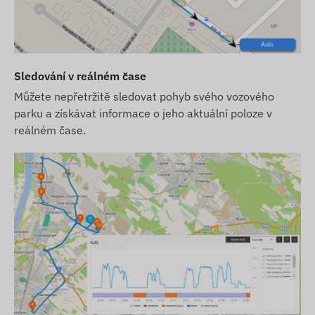
počítač a mobilní telefon na jeden rok
Podmínky použití
Pro normální provoz zařízení je nutné aktivní
Sledování v reálném čase
připojení k satelitním systémům určování polohy a
Můžete nepřetržitě sledovat pohyb svého vozového
mobilním sítím poskytovatelů. Ty zajišťují sběr a
parku a získávat informace o jeho aktuální poloze v
přenos dat a komunikaci s telefonem vlastníka
reálném čase.
nebo centrálním systémem pro sběr a zpracování
dat při použití sledovacího softwaru. Zařízení
komunikuje prostřednictvím mobilních sítí pomocí
vestavěné SIM karty.
Provozní region
Zařízení je kompatibilní s GSM sítěmi v
následujících regionech:
2G: Svět