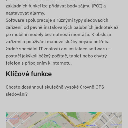
základních funkcí lze přidávat body zájmu (POI) a
GLONASS, GALILEO, BEIDOU)
nastavovat alarmy.
Komunikace mezi zařízením a jeho vlastníkem
Software spolupracuje s různými typy sledovacích
prostřednictvím sítí GSM 2G pomocí mikro SIM
zařízení, od pevně instalovaných palubních jednotek až
karty
po mobilní modely bez nutnosti montáže. K obsluze
Nastavení provozu, dotaz na polohu
zařízení a používání mapové služby nejsou potřeba
prostřednictvím softwaru
žádné speciální IT znalosti ani instalace softwaru –
Libovolný interval měření polohy (min. 10
postačí jakýkoli běžný počítač, tablet nebo chytrý
sekund)
telefon s připojením k internetu.
Nastavení push, e-mailových a SMS upozornění
Klíčové funkce
Zapnutí při připojení k napájení
Odolný proti vlhkosti a stříkající vodě, robustní
Chcete dosáhnout skutečně vysoké úrovně GPS
pouzdro (IP65)
sledování?
Vestavěný akcelerometr, gyroskop
Vestavěný akumulátor s pohotovostní dobou 60
dní
Vestavěná vysoce citlivá GNSS anténa