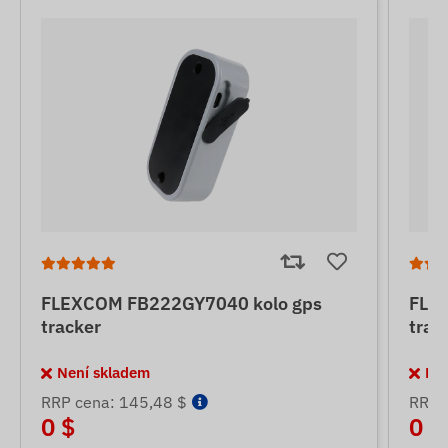
FLEXCOM FB222GY7040 kolo gps
FLE
tracker
trac
Není skladem
Ne
RRP cena: 145,48 $
RRP 
0 $
0 $