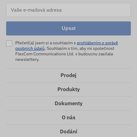
Upsat
Přečetl(a) jsem si a souhlasím s
prohlášením o správě
osobních údajů
. Souhlasím s tím, aby mi společnost
FlexCom Communications Ltd. v budoucnu zasílala
newslettery.
Prodej
Produkty
Dokumenty
O nás
Dodání