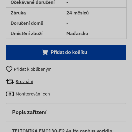
Očekávané doručení
-
Záruka
24 měsíců
Doručení domů
-
Umístění zboží
Maďarsko
Přidat do košíku
Přidat k oblíbeným
Srovnání
Monitorování cen
Popis zařízení
TELTONIKA FMC130-E2 4g lte canbus vozidlo