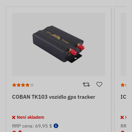
COBAN TK103 vozidlo gps tracker
ICAR
Není skladem
Ne
RRP cena: 69,95 $
RRP 