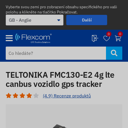
Vyberte svou zemi pro zobrazení obsahu specifického pro vaši
polohu a klikněte na tlačítko Pokračovat.
Další
0
0
TELTONIKA FMC130-E2 4g lte
canbus vozidlo gps tracker
(4.9) Recenze produktů