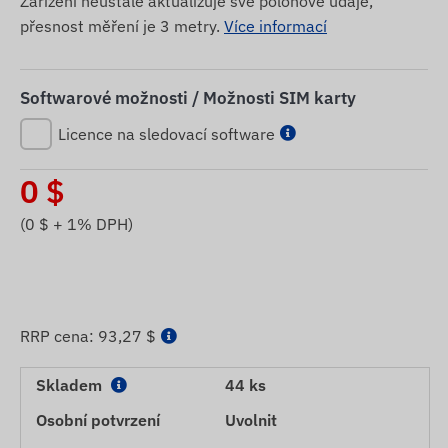
Zařízení neustále aktualizuje své polohové údaje,
přesnost měření je 3 metry.
Více informací
Softwarové možnosti / Možnosti SIM karty
Licence na sledovací software
0
$
(
0
$ + 1% DPH)
RRP cena:
93,27 $
Skladem
44 ks
Osobní potvrzení
Uvolnit