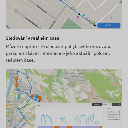
Možnosti nákupu
Pokud zakoupíte pouze zařízení (bez
softwarového předplatného), bude dodáno s
továrními nastaveními. SIM karta potřebná pro
Sledování v reálném čase
provoz, její nastavení a provoz (dobíjení, roční
ověřování dat) je vaší zodpovědností.
Můžete nepřetržitě sledovat pohyb svého vozového
parku a získávat informace o jeho aktuální poloze v
Pokud zakoupíte zařízení a softwarové
reálném čase.
předplatné, ale nikoli SIM kartu, zařízení bude
dodáno již registrované v našem softwaru a
připravené k provozu. Pořízení, nastavení a
provoz SIM karty však zůstává na vás.
Pokud zakoupíte zařízení, softwarové předplatné
a SIM kartu od nás, zařízení a SIM kartu dodáme
připravené k provozu se softwarem a zajistíme i
nepřetržitý provoz karty – s tímto nebudete mít
žádné starosti.