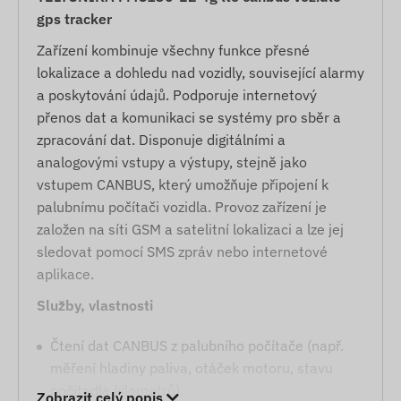
gps tracker
Zařízení kombinuje všechny funkce přesné
lokalizace a dohledu nad vozidly, související alarmy
a poskytování údajů. Podporuje internetový
přenos dat a komunikaci se systémy pro sběr a
zpracování dat. Disponuje digitálními a
analogovými vstupy a výstupy, stejně jako
vstupem CANBUS, který umožňuje připojení k
palubnímu počítači vozidla. Provoz zařízení je
založen na síti GSM a satelitní lokalizaci a lze jej
sledovat pomocí SMS zpráv nebo internetové
aplikace.
Služby, vlastnosti
Čtení dat CANBUS z palubního počítače (např.
měření hladiny paliva, otáček motoru, stavu
počítadla kilometrů)
Zobrazit celý popis