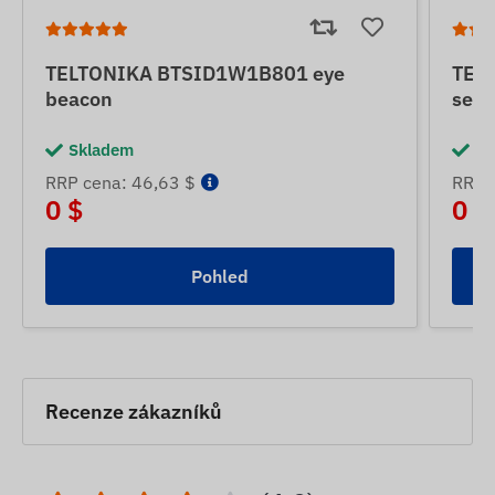
TELTONIKA BTSID1W1B801 eye
TEL
beacon
senz
Skladem
Sk
RRP cena: 46,63 $
RRP 
0 $
0 $
Pohled
Recenze zákazníků