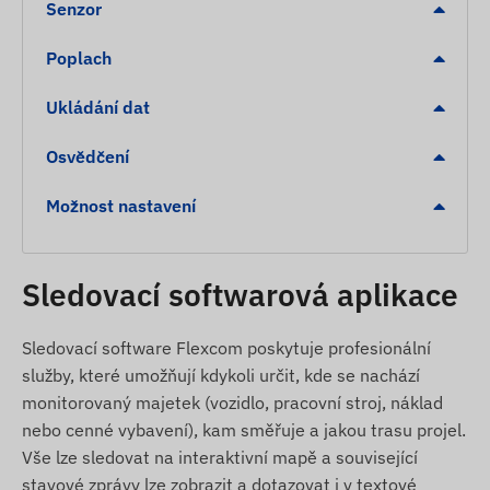
Senzor
Zapnutí při připojení k napájení (vlastní nebo
externí baterie)
Poplach
Odolnost proti vlhkosti a stříkající vodě
Vestavěný akcelerometr, gyroskop a záložní
Ukládání dat
baterie (30 minut)
Osvědčení
Vnitřní, vysoce citlivá GNSS anténa
LED indikátory pro kontrolu provozu
Možnost nastavení
Automatické přepínání mezi režimy spánku a
bdění (pokud je funkce aktivována)
Sledovací softwarová aplikace
Nepřetržitý provoz při připojení k napájení
vozidla
Sledovací software Flexcom poskytuje profesionální
Alarmy
služby, které umožňují kdykoli určit, kde se nachází
monitorovaný majetek (vozidlo, pracovní stroj, náklad
Pohyb
nebo cenné vybavení), kam směřuje a jakou trasu projel.
Tažení
Vše lze sledovat na interaktivní mapě a související
Zapalování
stavové zprávy lze zobrazit a dotazovat i v textové