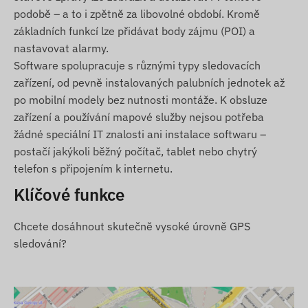
podobě – a to i zpětně za libovolné období. Kromě
Odstranění
základních funkcí lze přidávat body zájmu (POI) a
Opustění nebo příjezd do digitálního plotu POI
nastavovat alarmy.
Software spolupracuje s různými typy sledovacích
Další podrobné a číselné údaje naleznete v části
zařízení, od pevně instalovaných palubních jednotek až
Specifikace. Popis služeb, které významně rozšiřují
po mobilní modely bez nutnosti montáže. K obsluze
funkčnost zařízení pomocí softwaru (např. další
zařízení a používání mapové služby nejsou potřeba
alarmy, mapové zobrazení tras a analýza pomocí
žádné speciální IT znalosti ani instalace softwaru –
diagramů, vytváření jízdních listů a dalších
postačí jakýkoli běžný počítač, tablet nebo chytrý
přehledů), naleznete v popisu sledovacího
telefon s připojením k internetu.
softwaru.
Klíčové funkce
Obsah balení
TELTONIKA FMC130-E2 4G LTE CANBUS GPS
Chcete dosáhnout skutečně vysoké úrovně GPS
sledovač vozidel
sledování?
Elektrické a komunikační kabely
Návod k obsluze