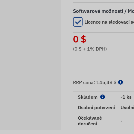
Softwarové možnosti / Mo
Licence na sledovací 
0
$
(
0
$ + 1% DPH)
RRP cena:
145,48 $
Skladem
-1 ks
Osobní potvrzení
Uvolni
Očekávané
-
doručení