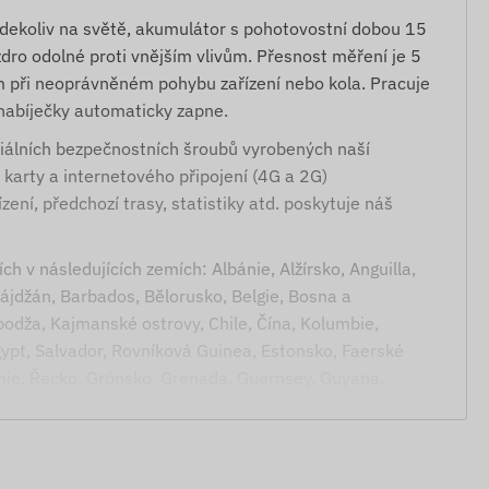
kdekoliv na světě, akumulátor s pohotovostní dobou 15
dro odolné proti vnějším vlivům. Přesnost měření je 5
 při neoprávněném pohybu zařízení nebo kola. Pracuje
í nabíječky automaticky zapne.
iálních bezpečnostních šroubů vyrobených naší
arty a internetového připojení (4G a 2G)
ení, předchozí trasy, statistiky atd. poskytuje náš
h v následujících zemích: Albánie, Alžírsko, Anguilla,
ájdžán, Barbados, Bělorusko, Belgie, Bosna a
odža, Kajmanské ostrovy, Chile, Čína, Kolumbie,
ypt, Salvador, Rovníková Guinea, Estonsko, Faerské
tánie, Řecko, Grónsko, Grenada, Guernsey, Guyana,
 of Man, Izrael, Itálie, Jersey, Jordánsko, Kazachstán,
ucembursko, Malajsie, Malta, Mexiko, Moldavsko, Monako,
éland, Severní Makedonie, Norsko, Omán, Palestina,
 Rusko, Svatý Kryštof a Nevis, Svatá Lucie, Svatý Vincent