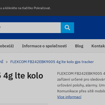
 a klikněte na tlačítko Pokračovat.
obce(é)
Informace o společnosti
Blog
Kontak
NÍ
FLEXCOM FB242EBK9005 4g lte kolo gps tracker
g lte kolo
FLEXCOM FB242EBK9005 4G LT
zařízení určené pro sledování
určování polohy, alarmy. Um
Komunikace přes sítě mobiln
Více informací