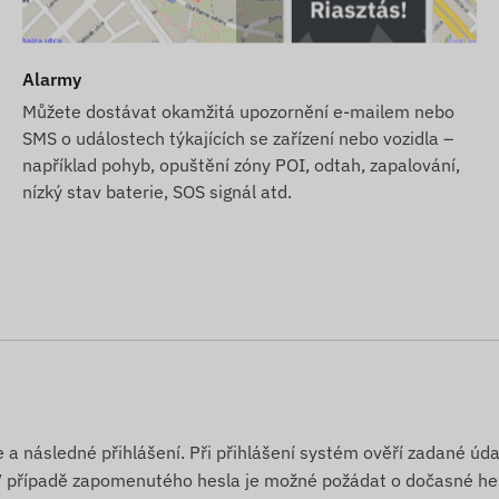
Zařízení komunikuje prostřednictvím mobilních sítí
Alarmy
Můžete dostávat okamžitá upozornění e-mailem nebo
ionech:
SMS o událostech týkajících se zařízení nebo vozidla –
například pohyb, opuštění zóny POI, odtah, zapalování,
nízký stav baterie, SOS signál atd.
y a softwarové licence.
e o jeho nepřetržitý provoz – v tomto ohledu nebudete
kupte si také SMS kreditní kartu v našem e-shopu.
e a následné přihlášení. Při přihlášení systém ověří zadané úd
. V případě zapomenutého hesla je možné požádat o dočasné he