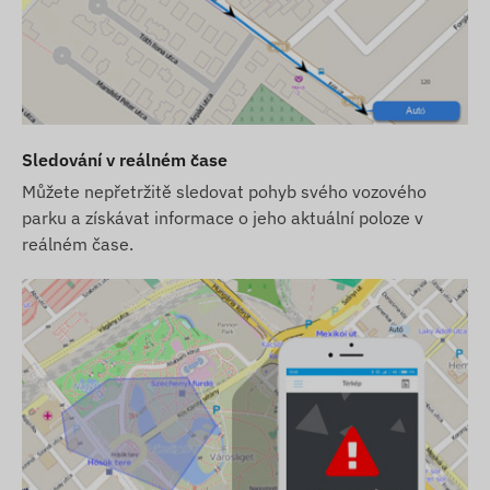
kud je funkce aktivována)
Sledování v reálném čase
Můžete nepřetržitě sledovat pohyb svého vozového
parku a získávat informace o jeho aktuální poloze v
reálném čase.
 pro jízdní kola
ilní telefon na jeden rok
k satelitním systémům určování polohy a mobilním sítím
aci s telefonem vlastníka nebo centrálním systémem pro