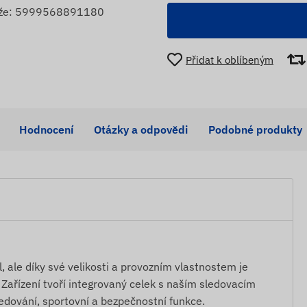
rže: 5999568891180
Přidat k oblíbeným
Hodnocení
Otázky a odpovědi
Podobné produkty
l, ale díky své velikosti a provozním vlastnostem je
. Zařízení tvoří integrovaný celek s naším sledovacím
edování, sportovní a bezpečnostní funkce.