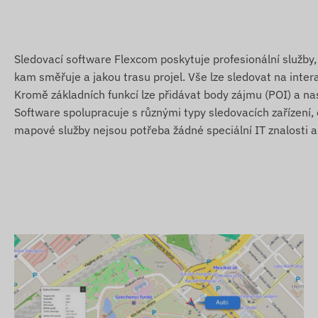
a Grenadiny, Srbsko, Slovensko, Slovinsko, Jižní Afrika, 
Tunisko, Turecko, Turks a Caicos, Ukrajina, Spojené ara
Sledovací software Flexcom poskytuje profesionální služby, 
Služby, vlastnosti
kam směřuje a jakou trasu projel. Vše lze sledovat na intera
Spolupráce s více satelitními systémy (GPS, GLONASS
Kromě základních funkcí lze přidávat body zájmu (POI) a na
Software spolupracuje s různými typy sledovacích zařízení,
Komunikace mezi zařízením a jeho vlastníkem prostře
mapové služby nejsou potřeba žádné speciální IT znalosti ani
Nastavení provozu, dotaz na polohu prostřednictvím s
Libovolný interval měření polohy (min. 10 sekund)
Nastavení push, e-mailových a SMS upozornění
Zapnutí při připojení k napájení
Odolný proti vlhkosti a stříkající vodě, robustní pouzdr
Vestavěný akcelerometr, gyroskop
Vestavěný akumulátor s pohotovostní dobou 15 dní
Vestavěná vysoce citlivá GNSS anténa
LED displeje pro kontrolu provozu