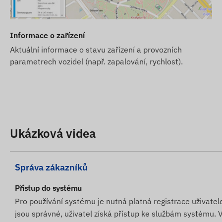
sběr a zpracování dat při použití sledovacího softwaru. 
pomocí vestavěné SIM karty.
Informace o zařízení
Provozní region
Aktuální informace o stavu zařízení a provozních
Zařízení je kompatibilní s GSM sítěmi v následujících reg
parametrech vozidel (např. zapalování, rychlost).
4G: Evropa, Asie, Afrika
2G: Svět
Možnosti nákupu
Ukázková videa
Toto zařízení není prodáváno samostatně bez SIM kart
Zařízení dodáváme připravené k provozu a postaráme s
Správa zákazníků
mít žádné povinnosti.
Přístup do systému
Pokud chcete využívat naši SMS upozorňovací službu, za
Pro používání systému je nutná platná registrace uživatel
Další informace
jsou správné, uživatel získá přístup ke službám systému