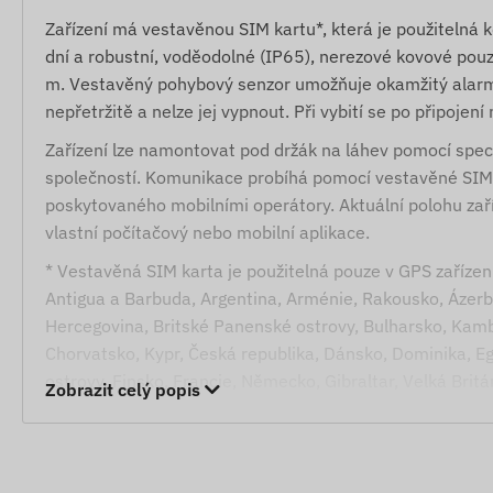
Zařízení má vestavěnou SIM kartu*, která je použitelná 
dní a robustní, voděodolné (IP65), nerezové kovové pouz
m. Vestavěný pohybový senzor umožňuje okamžitý alarm
nepřetržitě a nelze jej vypnout. Při vybití se po připojen
Zařízení lze namontovat pod držák na láhev pomocí spec
společností. Komunikace probíhá pomocí vestavěné SIM k
poskytovaného mobilními operátory. Aktuální polohu zaříz
vlastní počítačový nebo mobilní aplikace.
* Vestavěná SIM karta je použitelná pouze v GPS zařízeníc
Antigua a Barbuda, Argentina, Arménie, Rakousko, Ázerb
Hercegovina, Britské Panenské ostrovy, Bulharsko, Kamb
Chorvatsko, Kypr, Česká republika, Dánsko, Dominika, Eg
ostrovy, Finsko, Francie, Německo, Gibraltar, Velká Bri
Zobrazit celý popis
Hongkong, Maďarsko, Island, Indie, Indonésie, Irsko, Isle
Kosovo, Kyrgyzstán, Lotyšsko, Lichtenštejnsko, Litva, L
Mongolsko, Černá Hora, Montserrat, Nizozemsko, Nový Z
Paraguay, Peru, Filipíny, Polsko, Portugalsko, Rumunsko,