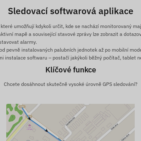
Španělsko, Srí Lanka, Švédsko, Švýcarsko, Thajsko,
Sledovací softwarová aplikace
bské emiráty, USA, Vietnam a Hongkong.
které umožňují kdykoli určit, kde se nachází monitorovaný maj
ktivní mapě a související stavové zprávy lze zobrazit a dotazov
, GALILEO, BEIDOU)
stavovat alarmy.
 od pevně instalovaných palubních jednotek až po mobilní mode
dnictvím sítí GSM 2G a 4G pomocí mikro SIM karty
 instalace softwaru – postačí jakýkoli běžný počítač, tablet n
oftwaru
Klíčové funkce
Chcete dosáhnout skutečně vysoké úrovně GPS sledování?
o (IP65)