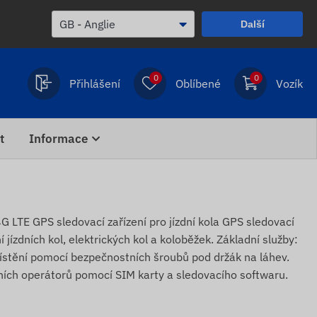
Další
0
0
Přihlášení
Oblíbené
Vozík
t
Informace
E GPS sledovací zařízení pro jízdní kola GPS sledovací
 jízdních kol, elektrických kol a koloběžek. Základní služby:
ístění pomocí bezpečnostních šroubů pod držák na láhev.
ích operátorů pomocí SIM karty a sledovacího softwaru.