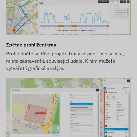
Zpětné prohlížení tras
Prohlédněte si dříve projeté trasy vozidel: úseky cest,
místa zastavení a související údaje. K nim můžete
vytvářet i grafické analýzy.