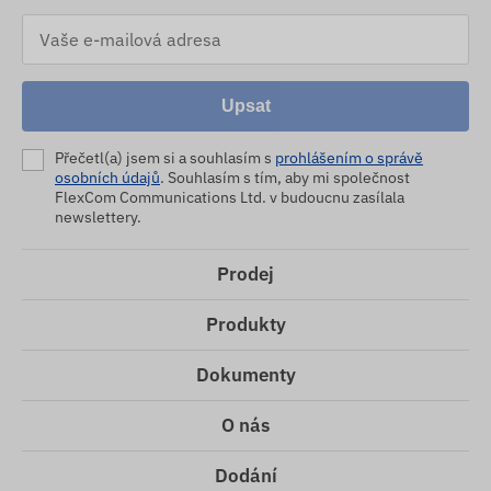
Upsat
Přečetl(a) jsem si a souhlasím s
prohlášením o správě
osobních údajů
. Souhlasím s tím, aby mi společnost
FlexCom Communications Ltd. v budoucnu zasílala
newslettery.
Prodej
Produkty
Dokumenty
O nás
Dodání