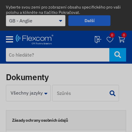
Vyberte svou zemi pro zobrazení obsahu specifického pro vaši
polohu a klikněte na tlačítko Pokračovat.
Další
0
0
Dokumenty
Zásady ochrany osobních údajů