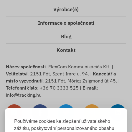
Výrobce(é)
Informace o společnosti
Blog
Kontakt
Název společnosti
: FlexCom Kommunikációs Kft. |
Velitelství
: 2151 Fót, Szent Imre u. 94. |
Kancelář a
místo vyzvednutí
: 2151 Fót, Móricz Zsigmond út 45. |
Telefonní číslo
: +36 70 3333 525 |
E-mail
:
info@tracking.hu
Používáme cookies ke zlepšení uživatelského
zážitku, poskytování personalizovaného obsahu