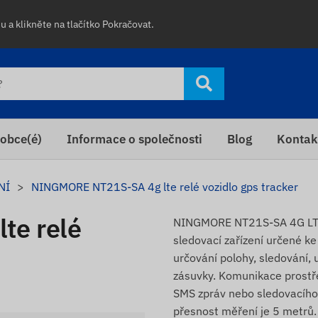
 a klikněte na tlačítko Pokračovat.
obce(é)
Informace o společnosti
Blog
Kontak
NÍ
NINGMORE NT21S-SA 4g lte relé vozidlo gps tracker
te relé
NINGMORE NT21S-SA 4G LTE 
sledovací zařízení určené ke
určování polohy, sledování, 
zásuvky. Komunikace prostře
SMS zpráv nebo sledovacího 
přesnost měření je 5 metrů