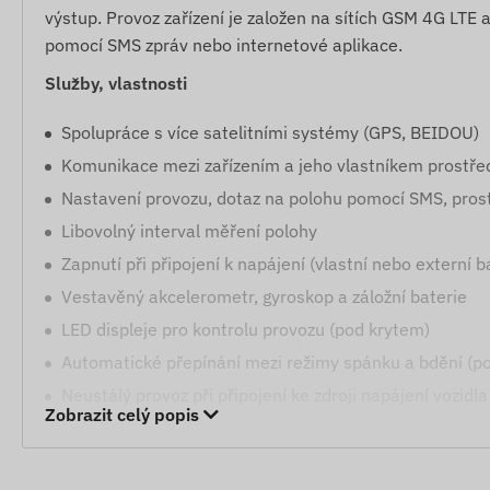
výstup. Provoz zařízení je založen na sítích GSM 4G LTE a
pomocí SMS zpráv nebo internetové aplikace.
Služby, vlastnosti
Spolupráce s více satelitními systémy (GPS, BEIDOU)
Komunikace mezi zařízením a jeho vlastníkem prostře
Nastavení provozu, dotaz na polohu pomocí SMS, pros
Libovolný interval měření polohy
Zapnutí při připojení k napájení (vlastní nebo externí b
Vestavěný akcelerometr, gyroskop a záložní baterie
LED displeje pro kontrolu provozu (pod krytem)
Automatické přepínání mezi režimy spánku a bdění (po
Neustálý provoz při připojení ke zdroji napájení vozidla
Zobrazit celý popis
1 digitální (zapalovací) vstup, 1 digitální výstup (vzdál
12-24 V konektor pro externí napájení