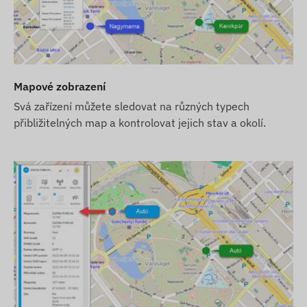
poskytovatelů. Ty zajišťují sběr a přenos dat a komunik
sběr a zpracování dat při použití sledovacího softwaru. 
pomocí (vyměnitelné) SIM karty.
Provozní region
Mapové zobrazení
Zařízení je kompatibilní s GSM sítěmi v následujících reg
Svá zařízení můžete sledovat na různých typech
přibližitelných map a kontrolovat jejich stav a okolí.
4G: Severní a Jižní Amerika, Austrálie
2G: Svět
Možnosti nákupu
Pokud si zakoupíte pouze zařízení (bez předplatného 
kartu, její nastavení a provoz (nabíjení, roční ověřován
Pokud si kromě zařízení zakoupíte i předplatné softwar
zaregistrované v našem softwaru a připravené k provoz
sami.
Pokud si zakoupíte zařízení, předplatné softwaru i SIM