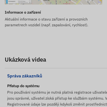
spolupráci se softwarem a také se postaráme o nepřet
povinnosti.
Informace o zařízení
V případě předplatného softwaru, pokud kromě e-mailov
Aktuální informace o stavu zařízení a provozních
službu, zakupte si také SMS kreditní kartu, kterou nale
parametrech vozidel (např. zapalování, rychlost).
zařízením.
Snažíme se o neustálou aktualizaci a přesnost údajů a
Upozorňujeme však, že výrobce si vyhrazuje právo na zm
upozornění. Z tohoto důvodu se skutečný vzhled produkt
na změny provedené výrobcem v případě případných odc
Ukázková videa
Správa zákazníků
Přístup do systému
Pro používání systému je nutná platná registrace uživatel
jsou správné, uživatel získá přístup ke službám systému
Registrované údaje lze později kdykoli změnit prostřednic