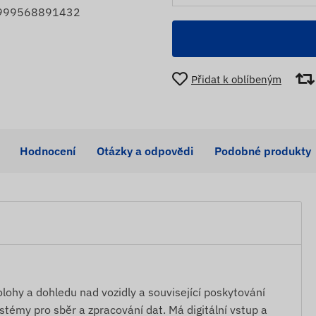
 5999568891432
Přidat k oblíbeným
Hodnocení
Otázky a odpovědi
Podobné produkty
ohy a dohledu nad vozidly a související poskytování
stémy pro sběr a zpracování dat. Má digitální vstup a