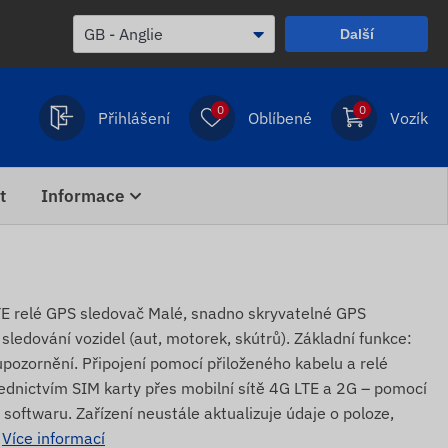
Další
0
0
Přihlášení
Oblíbené
Vozík
t
Informace
relé GPS sledovač Malé, snadno skryvatelné GPS
 sledování vozidel (aut, motorek, skútrů). Základní funkce:
upozornění. Připojení pomocí přiloženého kabelu a relé
dnictvím SIM karty přes mobilní sítě 4G LTE a 2G – pomocí
softwaru. Zařízení neustále aktualizuje údaje o poloze,
.
Více informací