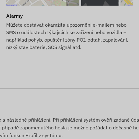
ržitý provoz karty – v tomto ohledu nebudete mít žádné
Alarmy
ých oznámení chcete využívat i naši SMS upozorňovací
Můžete dostávat okamžitá upozornění e-mailem nebo
znete v našem e-shopu mezi produkty souvisejícími se
SMS o událostech týkajících se zařízení nebo vozidla –
například pohyb, opuštění zóny POI, odtah, zapalování,
nízký stav baterie, SOS signál atd.
 obrázků uvedených na webových stránkách.
ěnu specifikací produktu nebo balení bez předchozího
ů může minimálně lišit od obrázků. Vyhrazujeme si právo
hylek.
e a následné přihlášení. Při přihlášení systém ověří zadané úd
. V případě zapomenutého hesla je možné požádat o dočasné he
tvím funkce Profil v systému.