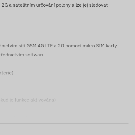
 2G a satelitním určování polohy a lze jej sledovat
dnictvím sítí GSM 4G LTE a 2G pomocí mikro SIM karty
třednictvím softwaru
aterie)
kud je funkce aktivována)
ené zastavení vozidla)