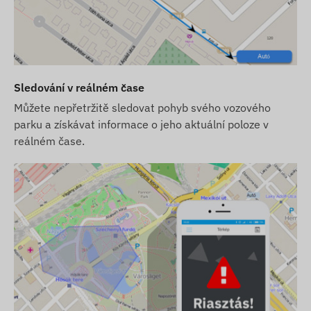
aci s telefonem vlastníka nebo centrálním systémem pro
Zařízení komunikuje prostřednictvím mobilních sítí
Sledování v reálném čase
ionech:
Můžete nepřetržitě sledovat pohyb svého vozového
parku a získávat informace o jeho aktuální poloze v
reálném čase.
softwaru), dodáme jej s továrním nastavením. O SIM
í dat) se musíte postarat sami.
u, ale ne SIM kartu, zařízení vám dodáme již
u. SIM kartu musíte stále pořídit, nastavit a provozovat
 kartu od nás, dodáme zařízení a SIM kartu připravené k