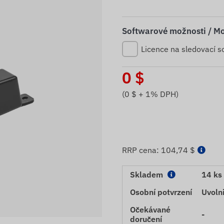
Softwarové možnosti / Mo
Licence na sledovací s
0
$
(
0
$ + 1% DPH)
RRP cena:
104,74 $
Skladem
14 ks
Osobní potvrzení
Uvolni
Očekávané
-
doručení