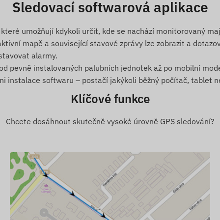
Sledovací softwarová aplikace
které umožňují kdykoli určit, kde se nachází monitorovaný maj
ktivní mapě a související stavové zprávy lze zobrazit a dotazov
stavovat alarmy.
 od pevně instalovaných palubních jednotek až po mobilní mode
 instalace softwaru – postačí jakýkoli běžný počítač, tablet n
ace. Popis softwarových služeb, které výrazně rozšiřují
a mapě a analýza grafů, tvorba jízdních deníků a dalších
Klíčové funkce
Chcete dosáhnout skutečně vysoké úrovně GPS sledování?
ení
k satelitním systémům určování polohy a mobilním sítím