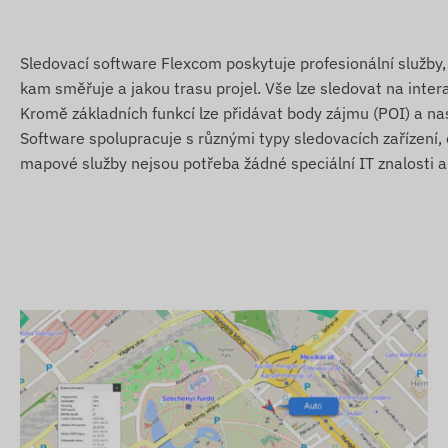
Alarmy
Sledovací software Flexcom poskytuje profesionální služby, 
Opuštění/zastavení POI digitálního plotu
kam směřuje a jakou trasu projel. Vše lze sledovat na intera
Odpojení / odstranění
Kromě základních funkcí lze přidávat body zájmu (POI) a na
Pohyb
Software spolupracuje s různými typy sledovacích zařízení,
mapové služby nejsou potřeba žádné speciální IT znalosti ani
Další podrobné a číselné údaje naleznete v části Specifik
funkčnost zařízení (např. další alarmy, zobrazení trasy n
zpráv atd.), naleznete v popisu sledovacího softwaru.
Obsah balení
NINGMORE NT21S-SA 4G LTE relé GPS sledovací zaříz
Připojovací kabel
Uživatelská příručka
Podmínky použití
Pro normální provoz zařízení je nutné aktivní připojení 