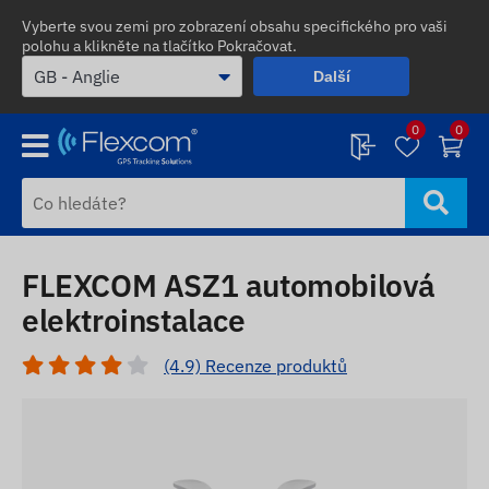
Vyberte svou zemi pro zobrazení obsahu specifického pro vaši
polohu a klikněte na tlačítko Pokračovat.
Další
0
0
FLEXCOM ASZ1 automobilová
elektroinstalace
(4.9) Recenze produktů