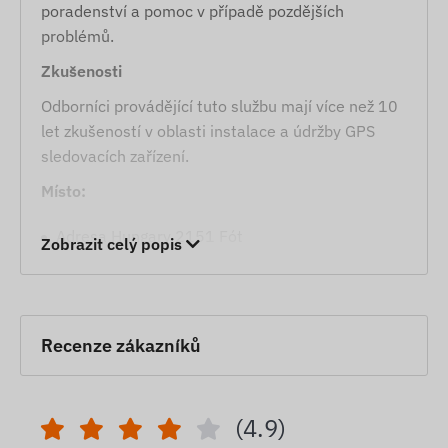
poradenství a pomoc v případě pozdějších
problémů.
Zkušenosti
Odborníci provádějící tuto službu mají více než 10
let zkušeností v oblasti instalace a údržby GPS
sledovacích zařízení.
Místo:
Adresa Hungary 2151 Fót
Zobrazit celý popis
Služba se poskytuje v místě Fót, kde probíhá
odborná instalace a testování GPS sledovacích
zařízení.
Recenze zákazníků
Odborná instalace GPS sledovacích zařízení,
včetně záruky a více než 10 let odborných
zkušeností, je nejlepší volbou pro sledování a
(4.9)
zabezpečení vašich cenností. Pokud vám lokalita