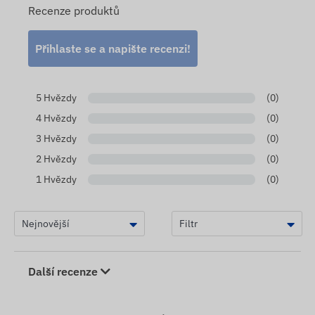
Recenze produktů
vyhovuje, využijte této skvělé služby!
Přihlaste se a napište recenzi!
5 Hvězdy
(0)
4 Hvězdy
(0)
3 Hvězdy
(0)
2 Hvězdy
(0)
1 Hvězdy
(0)
Další recenze