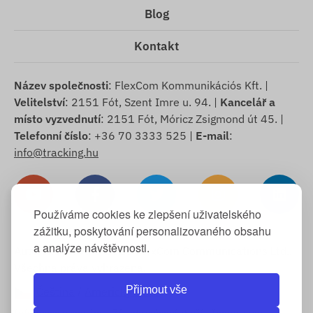
Blog
Kontakt
Název společnosti
: FlexCom Kommunikációs Kft. |
Velitelství
: 2151 Fót, Szent Imre u. 94. |
Kancelář a
místo vyzvednutí
: 2151 Fót, Móricz Zsigmond út 45. |
Telefonní číslo
: +36 70 3333 525 |
E-mail
:
info@tracking.hu
Používáme cookies ke zlepšení uživatelského
zážitku, poskytování personalizovaného obsahu
a analýze návštěvnosti.
Autorská práva © 2025 FlexCom Communications Ltd.,
Všechna práva vyhrazena.
Přijmout vše
Čeština
/
Americký dolar