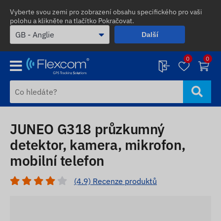
Vyberte svou zemi pro zobrazení obsahu specifického pro vaši
polohu a klikněte na tlačítko Pokračovat.
Další
0
0
JUNEO G318 průzkumný
detektor, kamera, mikrofon,
mobilní telefon
(4.9) Recenze produktů