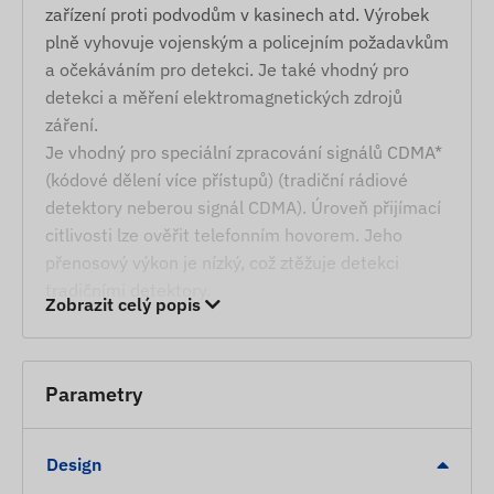
zařízení proti podvodům v kasinech atd. Výrobek
plně vyhovuje vojenským a policejním požadavkům
a očekáváním pro detekci. Je také vhodný pro
detekci a měření elektromagnetických zdrojů
záření.
Je vhodný pro speciální zpracování signálů CDMA*
(kódové dělení více přístupů) (tradiční rádiové
detektory neberou signál CDMA). Úroveň přijímací
citlivosti lze ověřit telefonním hovorem. Jeho
přenosový výkon je nízký, což ztěžuje detekci
tradičními detektory.
Zobrazit celý popis
*CDMA mobilní telefonní protokol je rádiová
technologie vyvinutá americkou armádou.
Parametry
Služby, vlastnosti
Přenosné ruční zařízení
Design
Nastavitelná přijímací citlivost