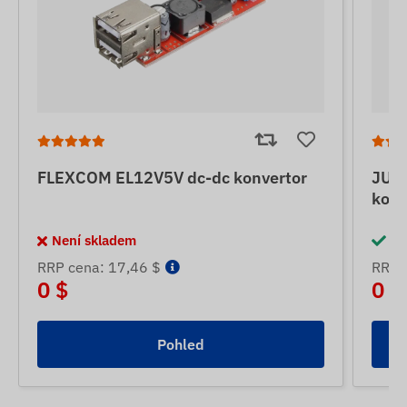
FLEXCOM EL12V5V dc-dc konvertor
JUN
konv
Není skladem
Sk
RRP cena: 17,46 $
RRP 
0 $
0 $
Pohled