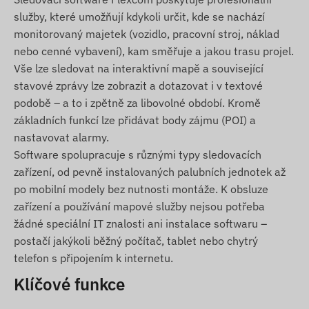
služby, které umožňují kdykoli určit, kde se nachází
monitorovaný majetek (vozidlo, pracovní stroj, náklad
nebo cenné vybavení), kam směřuje a jakou trasu projel.
Vše lze sledovat na interaktivní mapě a související
stavové zprávy lze zobrazit a dotazovat i v textové
podobě – a to i zpětně za libovolné období. Kromě
základních funkcí lze přidávat body zájmu (POI) a
nastavovat alarmy.
Software spolupracuje s různými typy sledovacích
zařízení, od pevně instalovaných palubních jednotek až
po mobilní modely bez nutnosti montáže. K obsluze
zařízení a používání mapové služby nejsou potřeba
žádné speciální IT znalosti ani instalace softwaru –
postačí jakýkoli běžný počítač, tablet nebo chytrý
telefon s připojením k internetu.
Klíčové funkce