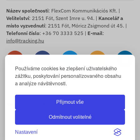
Název společnosti
: FlexCom Kommunikációs Kft. |
Velitelství
: 2151 Fót, Szent Imre u. 94. |
Kancelář a
místo vyzvednutí
: 2151 Fót, Móricz Zsigmond út 45. |
Telefonní číslo
: +36 70 3333 525 |
E-mail
:
info@tracking.hu
Používáme cookies ke zlepšení uživatelského
zážitku, poskytování personalizovaného obsahu
a analýze návštěvnosti.
Autorská práva © 2025 FlexCom Communications Ltd.,
Všechna práva vyhrazena.
Přijmout vše
Čeština
/
Americký dolar
Informace o cookies
-
Zásady vrácení zboží
-
Impressum
-
Odmítnout volitelné
Záruka a odpovědnost za vady
-
Vzor prohlášení o odstoupení od
smlouvy
-
Právo na odstoupení od smlouvy
-
Informace o
Nastavení
doručení
-
Všeobecné obchodní podmínky
-
Informace o
zpracování osobních údajů