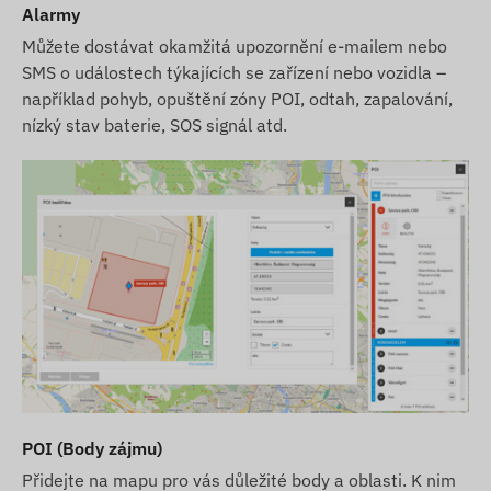
Alarmy
Můžete dostávat okamžitá upozornění e-mailem nebo
SMS o událostech týkajících se zařízení nebo vozidla –
například pohyb, opuštění zóny POI, odtah, zapalování,
nízký stav baterie, SOS signál atd.
POI (Body zájmu)
Přidejte na mapu pro vás důležité body a oblasti. K nim