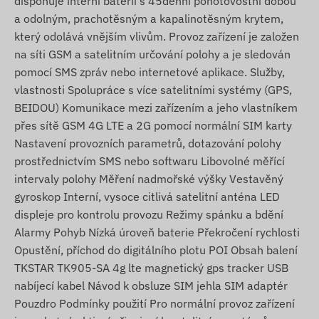
disponuje interní baterií s 45denní pohotovostní dobou
a odolným, prachotěsným a kapalinotěsným krytem,
který odolává vnějším vlivům. Provoz zařízení je založen
na síti GSM a satelitním určování polohy a je sledován
pomocí SMS zpráv nebo internetové aplikace. Služby,
vlastnosti Spolupráce s více satelitními systémy (GPS,
BEIDOU) Komunikace mezi zařízením a jeho vlastníkem
přes sítě GSM 4G LTE a 2G pomocí normální SIM karty
Nastavení provozních parametrů, dotazování polohy
prostřednictvím SMS nebo softwaru Libovolné měřící
intervaly polohy Měření nadmořské výšky Vestavěný
gyroskop Interní, vysoce citlivá satelitní anténa LED
displeje pro kontrolu provozu Režimy spánku a bdění
Alarmy Pohyb Nízká úroveň baterie Překročení rychlosti
Opustění, příchod do digitálního plotu POI Obsah balení
TKSTAR TK905-SA 4g lte magnetický gps tracker USB
nabíjecí kabel Návod k obsluze SIM jehla SIM adaptér
Pouzdro Podmínky použití Pro normální provoz zařízení