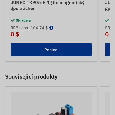
JUNEO TK905-E 4g lte magnetický
JUNE
gps tracker
gps 
Skladem
Sk
RRP cena: 104,74 $
RRP 
0 $
0 $
Pohled
Související produkty