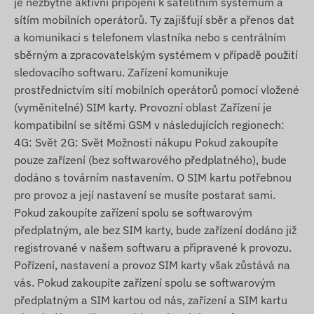
je nezbytné aktivní připojení k satelitním systémům a
sítím mobilních operátorů. Ty zajišťují sběr a přenos dat
a komunikaci s telefonem vlastníka nebo s centrálním
sběrným a zpracovatelským systémem v případě použití
sledovacího softwaru. Zařízení komunikuje
prostřednictvím sítí mobilních operátorů pomocí vložené
(vyměnitelné) SIM karty. Provozní oblast Zařízení je
kompatibilní se sítěmi GSM v následujících regionech:
4G: Svět 2G: Svět Možnosti nákupu Pokud zakoupíte
pouze zařízení (bez softwarového předplatného), bude
dodáno s továrním nastavením. O SIM kartu potřebnou
pro provoz a její nastavení se musíte postarat sami.
Pokud zakoupíte zařízení spolu se softwarovým
předplatným, ale bez SIM karty, bude zařízení dodáno již
registrované v našem softwaru a připravené k provozu.
Pořízení, nastavení a provoz SIM karty však zůstává na
vás. Pokud zakoupíte zařízení spolu se softwarovým
předplatným a SIM kartou od nás, zařízení a SIM kartu