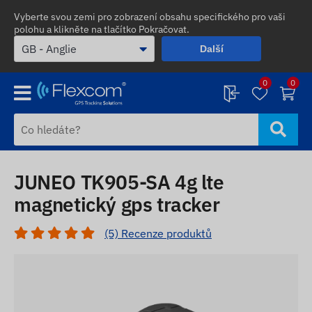
Vyberte svou zemi pro zobrazení obsahu specifického pro vaši
polohu a klikněte na tlačítko Pokračovat.
Další
0
0
JUNEO TK905-SA 4g lte
magnetický gps tracker
(5) Recenze produktů