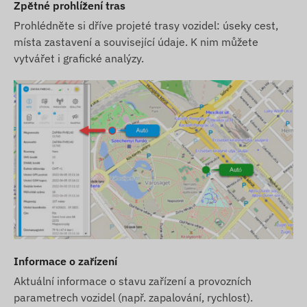
Zpětné prohlížení tras
karty a softwarové licence.
Prohlédněte si dříve projeté trasy vozidel: úseky cest,
Zařízení dodáváme připravené k použití a
místa zastavení a související údaje. K nim můžete
zajišťujeme jeho nepřetržitý provoz – s tímto
vytvářet i grafické analýzy.
nemáte žádné starosti.
Pokud chcete využívat i službu SMS upozornění
našeho softwaru, zakupte si SMS kreditní kartu v
našem e-shopu.
Další informace
Zařízení je chráněno bezpečnostní etiketou,
demontáž je zakázána, jinak může dojít k
poškození zařízení a zániku záruky.
Pokud chcete zařízení předat jinému uživateli,
Informace o zařízení
kontaktujte naši zákaznickou podporu pro
přeregistraci uživatele!
Aktuální informace o stavu zařízení a provozních
parametrech vozidel (např. zapalování, rychlost).
Servis zařízení zajišťujeme i po uplynutí záruční