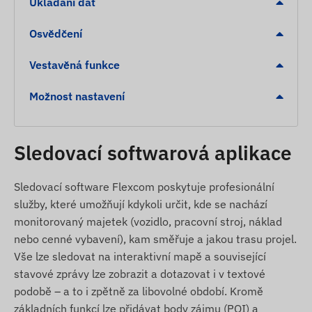
Ukládání dat
Grónsko, Grenada, Guernsey, Guyana, Hongkong,
Maďarsko, Island, Indie, Indonésie, Irsko, Ostrov
Osvědčení
Man, Izrael, Itálie, Jersey, Jordánsko, Kazachstán,
Kosovo, Kyrgyzstán, Lotyšsko, Lichtenštejnsko,
Vestavěná funkce
Litva, Lucembursko, Malajsie, Malta, Mexiko,
Možnost nastavení
Moldavsko, Monako, Mongolsko, Černá Hora,
Montserrat, Nizozemsko, Nový Zéland, Severní
Makedonie, Norsko, Omán, Palestina, Paraguay,
Sledovací softwarová aplikace
Peru, Filipíny, Polsko, Portugalsko, Rumunsko,
Rusko, Svatý Kryštof a Nevis, Svatá Lucie, Svatý
Vincent a Grenadiny, Srbsko, Slovenská republika,
Sledovací software Flexcom poskytuje profesionální
Slovinsko, Jižní Afrika, Španělsko, Srí Lanka,
služby, které umožňují kdykoli určit, kde se nachází
Švédsko, Švýcarsko, Thajsko, Tunisko, Turecko,
monitorovaný majetek (vozidlo, pracovní stroj, náklad
Turks a Caicos, Ukrajina, Spojené arabské emiráty,
nebo cenné vybavení), kam směřuje a jakou trasu projel.
USA, Vietnam, Hongkong
Vše lze sledovat na interaktivní mapě a související
stavové zprávy lze zobrazit a dotazovat i v textové
Služby, vlastnosti
podobě – a to i zpětně za libovolné období. Kromě
základních funkcí lze přidávat body zájmu (POI) a
Spolupráce s více satelitními systémy (GPS,