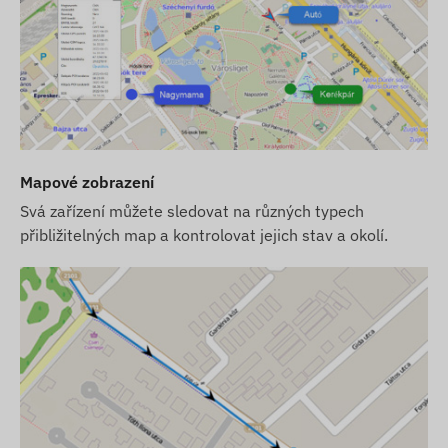
Automatické přepínání mezi režimy spánku a
bdění (pokud je funkce aktivována)
Upozornění
Pohyb
Opustění nebo příjezd do digitálního plotu POI
Nízká úroveň baterie
Mapové zobrazení
Svá zařízení můžete sledovat na různých typech
Obsah balení
přibližitelných map a kontrolovat jejich stav a okolí.
FLEXCOM FB222RD3020 jízdní kolo GPS
sledovač
Nabíječka a nabíjecí kabel
Bezpečnostní šrouby a klíč
SIM karta a roční softwarová licence pro stolní
počítače a mobilní telefony