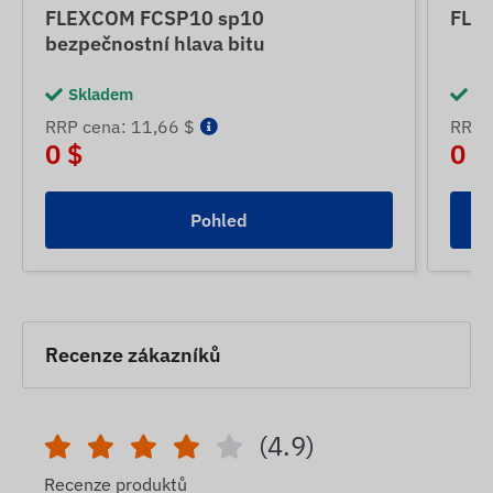
FLEXCOM FCSP10 sp10
FLE
bezpečnostní hlava bitu
Skladem
Sk
RRP cena: 11,66 $
RRP 
0 $
0 $
Pohled
Recenze zákazníků
(4.9)
Recenze produktů