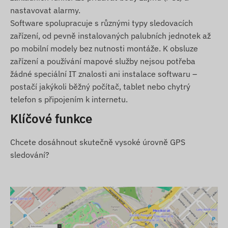
nastavovat alarmy.
GLONASS, GALILEO, BEIDOU)
Software spolupracuje s různými typy sledovacích
Komunikace mezi zařízením a jeho vlastníkem
zařízení, od pevně instalovaných palubních jednotek až
přes GSM 2G sítě pomocí micro SIM karty
po mobilní modely bez nutnosti montáže. K obsluze
Nastavení provozních parametrů, dotazování na
zařízení a používání mapové služby nejsou potřeba
polohu pomocí softwaru
žádné speciální IT znalosti ani instalace softwaru –
Libovolné časové intervaly měření polohy (min.
postačí jakýkoli běžný počítač, tablet nebo chytrý
10 s)
telefon s připojením k internetu.
Nastavení push, emailových a SMS upozornění
Klíčové funkce
Zapnutí při připojení k napájení
Odolný a vodotěsný kryt (IP65)
Chcete dosáhnout skutečně vysoké úrovně GPS
sledování?
Vestavěný akcelerometr a gyroskop
Vestavěná baterie s 30 dny pohotovostního
času
Vnitřní, vysoce citlivá GNSS anténa
LED indikátory pro kontrolu provozu