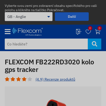
Vyberte svou zemi pro zobrazení obsahu specifického pro vaši
polohu a klikněte na tlačítko Pokračovat.
Další
0
0
FLEXCOM FB222RD3020 kolo
gps tracker
(4.9) Recenze produktů