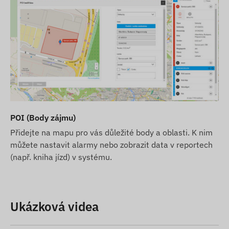
nebo balení bez předchozího upozornění. Z tohoto
důvodu se skutečný vzhled produktů může
minimálně lišit od obrázků. Vyhrazujeme si právo
na změny provedené výrobcem v případě
případných odchylek.
POI (Body zájmu)
Přidejte na mapu pro vás důležité body a oblasti. K nim
můžete nastavit alarmy nebo zobrazit data v reportech
(např. kniha jízd) v systému.
Ukázková videa