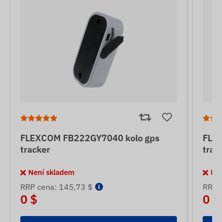
FLEXCOM FB222GY7040 kolo gps
FLE
tracker
trac
Není skladem
Ne
RRP cena: 145,73 $
RRP 
0 $
0 $