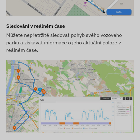
Podmínky použití
Pro normální provoz zařízení je nutné aktivní
spojení se satelitními lokalizačními systémy a
Sledování v reálném čase
sítěmi mobilních operátorů. Tyto zajišťují sběr a
Můžete nepřetržitě sledovat pohyb svého vozového
přenos dat a komunikaci s telefonem vlastníka
parku a získávat informace o jeho aktuální poloze v
nebo se sledovacím softwarem s centrálním
reálném čase.
sběrným a zpracovatelským systémem. Zařízení
komunikuje přes sítě mobilních operátorů pomocí
vestavěné SIM karty.
Provozní region
Zařízení je kompatibilní s GSM sítěmi v
následujících regionech:
2G: Svět
Možnosti nákupu
Toto zařízení neprodáváme samostatně bez SIM