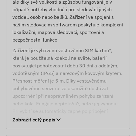
ale díky své velikosti a způsobu fungování je v
případě potřeby vhodné i pro sledování jiných
vozidel, osob nebo balíků. Zařízení ve spojení s
naším sledovacím softwarem poskytuje komplexní
lokalizační, mapové sledovací, sportovní a
bezpečnostní funkce.
Zařízení je vybaveno vestavěnou SIM kartou*,
která je použitelná kdekoli na světě, baterií
poskytující pohotovostní dobu 30 dní a odolným,
vodotěsným (IP65) a nerezovým kovovým krytem.
Přesnost měření je 5 m. Díky vestavěnému
pohybovému senzoru lze okamžitě dostávat
upozornění při neoprávněném pohybu zařízení
nebo kola. Funguje nepřetržitě, nelze jej vypnout.
Při vybití se automaticky zapne po připojení
nabíječky.
Zobrazit celý popis
Zařízení lze namontovat pod držák lahví pomocí