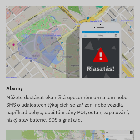
doby (výměna GPS antény, GSM antény, základní
desky a baterie).
Síťová technologie a budoucnost (2G vs 4G):
Toto
zařízení využívá klasickou síť
2G (GSM)
. Před
zakoupením si prosím ověřte, zda je síť 2G
dostupná ve vámi zamýšlené oblasti a u vašeho
poskytovatele služeb. V některých zemích (např.
Švýcarsko) a u některých operátorů již probíhá
postupné vypínání technologie 2G.
Náš tip:
Pokud
hledáte dlouhodobé a spolehlivé řešení pro
Alarmy
mezinárodní použití, doporučujeme zvolit naše
modernější zařízení
4G (LTE)
, která poskytují lepší
Můžete dostávat okamžitá upozornění e-mailem nebo
SMS o událostech týkajících se zařízení nebo vozidla –
pokrytí a rychlejší datovou komunikaci.
například pohyb, opuštění zóny POI, odtah, zapalování,
Snažíme se o neustálou aktualizaci a přesnost
nízký stav baterie, SOS signál atd.
údajů a obrázků uvedených na webových
stránkách. Upozorňujeme však, že výrobce si
vyhrazuje právo na změnu specifikací produktu