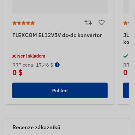
FLEXCOM EL12V5V dc-dc konvertor
JUN
konv
Není skladem
Sk
RRP cena: 17,46 $
RRP 
0 $
0 $
Pohled
Recenze zákazníků