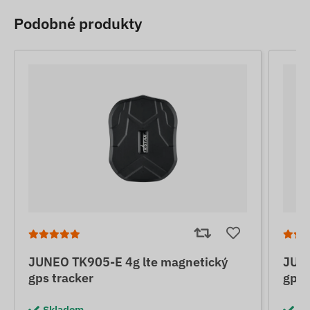
Podobné produkty
JUNEO TK905-E 4g lte magnetický
JUNE
gps tracker
gps 
Skladem
Sk