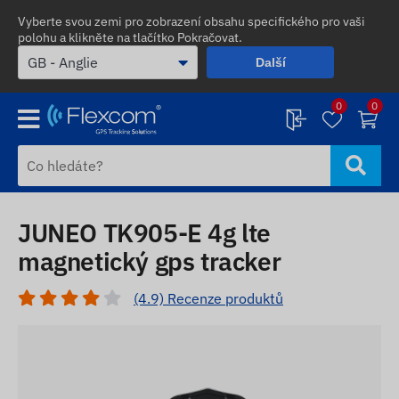
Vyberte svou zemi pro zobrazení obsahu specifického pro vaši
polohu a klikněte na tlačítko Pokračovat.
Další
0
0
JUNEO TK905-E 4g lte
magnetický gps tracker
(4.9) Recenze produktů