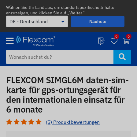
Wählen Sie Ihr Land aus, um standortspezifische Inhalte
anzuzeigen, und klicken Sie auf „Weiter“.
Nächste
0
0
FLEXCOM SIMGL6M daten-sim-
karte für gps-ortungsgerät für
den internationalen einsatz für
6 monate
(5) Produktbewertungen