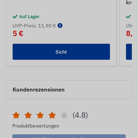
kred
Auf Lager
Au
UVP-Preis: 11,90 €
UVP-P
5 €
8,5
Sicht
Kundenrezensionen
(4.8)
Produktbewertungen