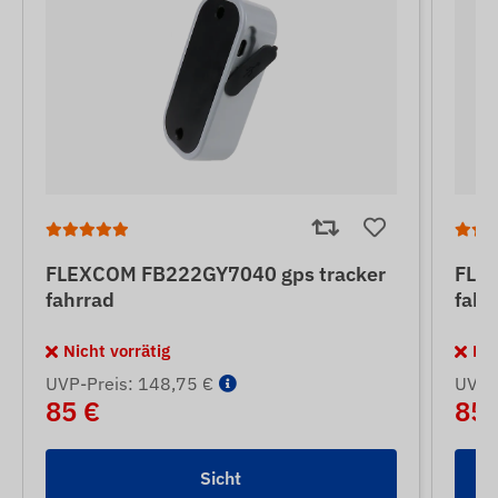
FLEXCOM FB222GY7040 gps tracker
FLE
fahrrad
fahr
Nicht vorrätig
Nic
UVP-Preis: 148,75 €
UVP-
85 €
85 
Sicht