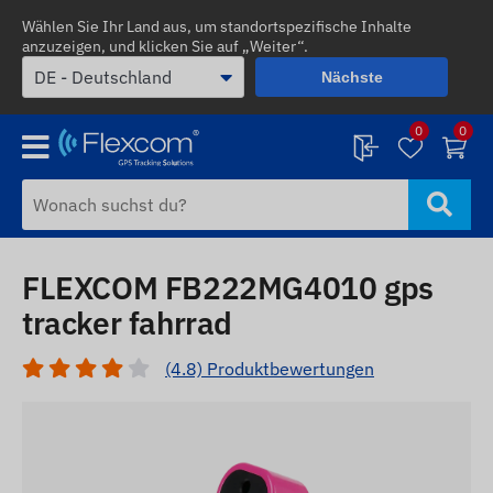
Wählen Sie Ihr Land aus, um standortspezifische Inhalte
anzuzeigen, und klicken Sie auf „Weiter“.
Nächste
0
0
FLEXCOM FB222MG4010 gps
tracker fahrrad
(4.8) Produktbewertungen