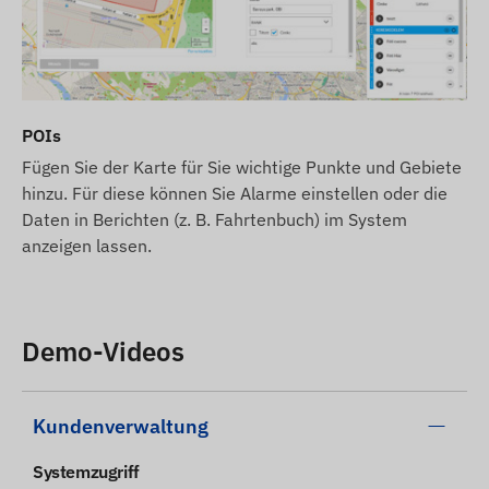
Wahl unserer modernen
4G (LTE)
-Geräte, die eine
bessere Abdeckung und schnellere
Datenkommunikation bieten.
Wir sind bestrebt, die Daten und Bilder auf der
Website kontinuierlich zu aktualisieren und deren
POIs
Genauigkeit sicherzustellen. Bitte beachten Sie
Fügen Sie der Karte für Sie wichtige Punkte und Gebiete
jedoch, dass der Hersteller sich das Recht
hinzu. Für diese können Sie Alarme einstellen oder die
vorbehält, Produktspezifikationen oder
Daten in Berichten (z. B. Fahrtenbuch) im System
Verpackungen ohne vorherige Ankündigung zu
anzeigen lassen.
ändern. Aus diesem Grund kann das tatsächliche
Aussehen der Produkte geringfügig von den
gezeigten Bildern abweichen. Wir behalten uns das
Demo-Videos
Recht auf Herstelleränderungen bezüglich
eventueller Abweichungen vor.
Kundenverwaltung
Systemzugriff