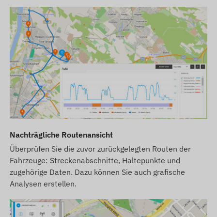
aktive Verbindung zu Satellitenortungssystemen
und Mobilfunknetzen erforderlich. Diese
gewährleisten die Datenerfassung und
-übertragung sowie die Kommunikation mit dem
Telefon des Besitzers oder, bei Verwendung der
Tracking-Software, mit dem zentralen
Datenerfassungs- und Verarbeitungsnetzwerk.
Das Gerät kommuniziert über die Netzwerke der
Mobilfunkanbieter mit der darin eingelegten SIM-
Karte.
Betriebsregion
Nachträgliche Routenansicht
Überprüfen Sie die zuvor zurückgelegten Routen der
Das Gerät ist kompatibel mit GSM-Netzen in den
Fahrzeuge: Streckenabschnitte, Haltepunkte und
folgenden Regionen:
zugehörige Daten. Dazu können Sie auch grafische
2G: Weltweit
Analysen erstellen.
Kaufoptionen