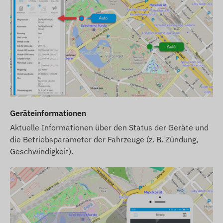
Dieses Gerät wird nicht ohne SIM-Karte und
Softwarelizenz verkauft.
Wir liefern das Gerät betriebsbereit und sorgen
für den kontinuierlichen Betrieb – Sie müssen
sich um nichts kümmern.
Wenn Sie auch unseren SMS-
Benachrichtigungsdienst in Anspruch nehmen
möchten, kaufen Sie bitte eine SMS-Kreditkarte in
Geräteinformationen
unserem Webshop.
Aktuelle Informationen über den Status der Geräte und
die Betriebsparameter der Fahrzeuge (z. B. Zündung,
Sonstige Informationen
Geschwindigkeit).
Das Gerät ist durch ein Sicherheitssiegel
geschützt, es darf nicht zerlegt werden, da es
sonst beschädigt werden kann und die Garantie
erlischt.
Wenn Sie das Gerät auf eine andere Person