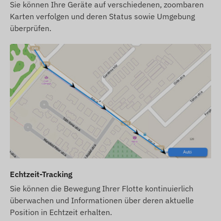
Aktivmodi (wenn aktiviert)
Sie können Ihre Geräte auf verschiedenen, zoombaren
Karten verfolgen und deren Status sowie Umgebung
Alarme
überprüfen.
Bewegung
Verlassen und Ankunft des digitalen POI-Zauns
Niedriger Batteriestand
Lieferumfang
FLEXCOM FB222MG4010 Fahrrad-GPS-Tracker
Ladegerät und Ladekabel
Sicherheitsschrauben und Schraubenschlüssel
SIM-Kartengebühr und Softwarelizenz für
Echtzeit-Tracking
Desktop und Handy für ein Jahr
Sie können die Bewegung Ihrer Flotte kontinuierlich
Nutzungsbedingungen
überwachen und Informationen über deren aktuelle
Position in Echtzeit erhalten.
Für den normalen Betrieb des Geräts ist eine