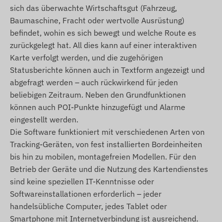
Litauen, Luxemburg, Malaysia, Malta, Mexiko,
sich das überwachte Wirtschaftsgut (Fahrzeug,
Moldawien, Monaco, Mongolei, Montenegro,
Baumaschine, Fracht oder wertvolle Ausrüstung)
Montserrat, Niederlande, Neuseeland,
befindet, wohin es sich bewegt und welche Route es
Nordmazedonien, Norwegen, Oman, Palästina,
zurückgelegt hat. All dies kann auf einer interaktiven
Paraguay, Peru, Philippinen, Polen, Portugal,
Karte verfolgt werden, und die zugehörigen
Rumänien, Russland, Saint Kitts und Nevis, Saint
Statusberichte können auch in Textform angezeigt und
Lucia, Saint Vincent und die Grenadinen, Serbien,
abgefragt werden – auch rückwirkend für jeden
Slowakei, Slowenien, Südafrika, Spanien, Sri Lanka,
beliebigen Zeitraum. Neben den Grundfunktionen
Schweden, Schweiz, Thailand, Tunesien, Türkei,
können auch POI-Punkte hinzugefügt und Alarme
Turks- und Caicosinseln, Ukraine, Vereinigte
eingestellt werden.
Arabische Emirate, USA, Vietnam
Die Software funktioniert mit verschiedenen Arten von
Tracking-Geräten, von fest installierten Bordeinheiten
Leistungen und Eigenschaften
bis hin zu mobilen, montagefreien Modellen. Für den
Betrieb der Geräte und die Nutzung des Kartendienstes
Zusammenarbeit mit mehreren
sind keine speziellen IT-Kenntnisse oder
Satellitensystemen (GPS, GLONASS, GALILEO,
Softwareinstallationen erforderlich – jeder
BEIDOU)
handelsübliche Computer, jedes Tablet oder
Kommunikation zwischen Gerät und Besitzer
Smartphone mit Internetverbindung ist ausreichend.
über GSM 2G-Netze, mit Mikro-SIM-Karte