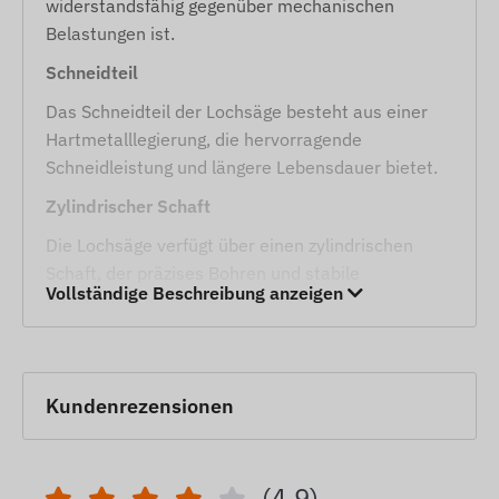
widerstandsfähig gegenüber mechanischen
Belastungen ist.
Schneidteil
Das Schneidteil der Lochsäge besteht aus einer
Hartmetalllegierung, die hervorragende
Schneidleistung und längere Lebensdauer bietet.
Zylindrischer Schaft
Die Lochsäge verfügt über einen zylindrischen
Schaft, der präzises Bohren und stabile
Vollständige Beschreibung anzeigen
Befestigung im Bohrer ermöglicht.
Zentrierende Spitze
Die zentrierende Spitze ermöglicht präzise und
Kundenrezensionen
genaue Bohrungen, ohne dass das Werkzeug
abrutscht.
Normen
(4.9)