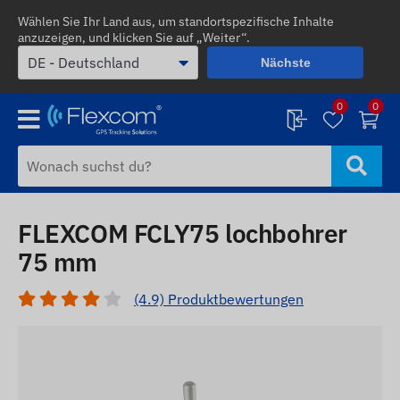
Wählen Sie Ihr Land aus, um standortspezifische Inhalte
anzuzeigen, und klicken Sie auf „Weiter“.
Nächste
0
0
FLEXCOM FCLY75 lochbohrer
75 mm
(4.9) Produktbewertungen