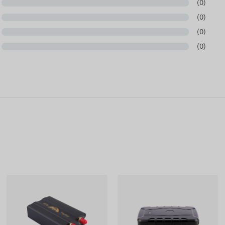
(0)
(0)
lten elektrischer Maschinen verwendet werden.
(0)
(0)
er installieren, kann dieses Relais nützlich zur
cher Schalter, der die Fernsteuerung verschiedener Geräte
kontinuierlich zu aktualisieren und deren Genauigkeit
steller sich das Recht vorbehält, Produktspezifikationen
rn. Aus diesem Grund kann das tatsächliche Aussehen
ichen. Wir behalten uns das Recht auf
en vor.