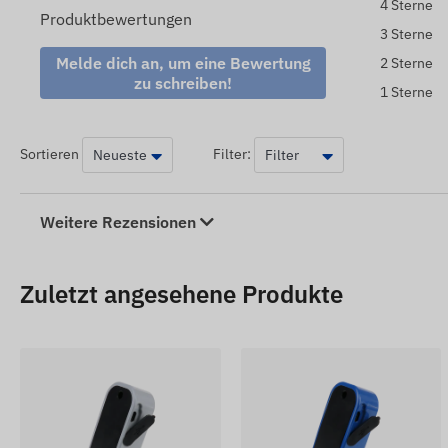
4 Sterne
Produktbewertungen
Elektrische Maschinen
3 Sterne
Das 5-polige Relais kann zur Steuerung und zum Scha
Melde dich an, um eine Bewertung
2 Sterne
Fahrzeugdokumentation
zu schreiben!
1 Sterne
Für diejenigen, die Fahrzeugdiagnosesysteme oder Track
Steuerung verschiedener Funktionen sein.
Sortieren
Filter:
Das 12-24V 5-polige Relais ist ein vielseitiger elektris
ermöglicht und die Fahrzeugsicherheit erhöht.
Weitere Rezensionen
Wir sind bestrebt, die Daten und Bilder auf der Website 
sicherzustellen. Bitte beachten Sie jedoch, dass der Her
oder Verpackungen ohne vorherige Ankündigung zu ände
Zuletzt angesehene Produkte
der Produkte geringfügig von den gezeigten Bildern abwe
Herstelleränderungen bezüglich eventueller Abweichung