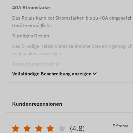
40A Stromstärke
Das Relais kann bei Stromstärken bis zu 40A eingesetzt 
Geräte ermöglicht.
5-poliges Design
Das 5-polige Relais bietet zahlreiche Steuerungsmöglic
angeschlossen werden.
Anwendungsbereiche
Vollständige Beschreibung anzeigen
Fahrzeugsicherheit
Das Relais ist ideal für Fahrzeugsicherheitssysteme g
Kraftstoffpumpe.
Beleuchtungssteuerung
Kundenrezensionen
Das Relais kann zur Steuerung der Fahrzeugbeleuchtu
Kühlsysteme
Das Relais kann in Fahrzeugen oder anderen Anwend
5 Sterne
(4.8)
werden.