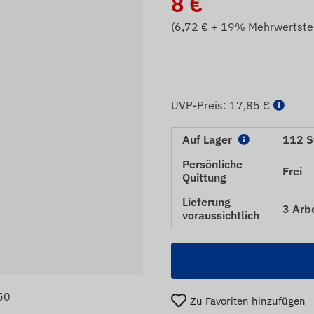
8
€
(
6,72
€ + 19% Mehrwertste
UVP-Preis:
17,85 €
Auf Lager
112 S
Persönliche
Frei
Quittung
Lieferung
3 Arb
voraussichtlich
50
Zu Favoriten hinzufügen