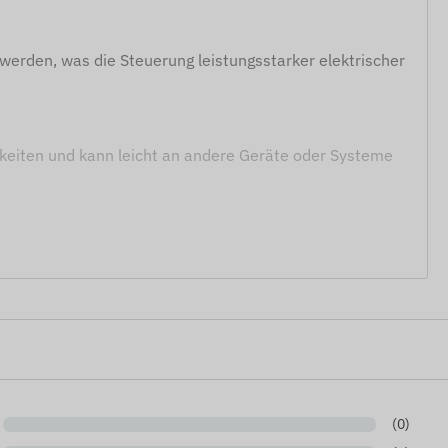
werden, was die Steuerung leistungsstarker elektrischer
hkeiten und kann leicht an andere Geräte oder Systeme
eeignet, z.B. zum Fernabschalten des Motors oder der
ng oder anderer Bereiche verwendet werden.
ungen zur Steuerung von Kühlsystemen verwendet
(0)