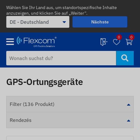
Wählen Sie Ihr Land aus, um standortspezifische Inhalte
anzuzeigen, und klicken Sie auf „Weiter“.
Nächste
0
0
GPS-Ortungsgeräte
Filter (136 Produkt)
Rendezés