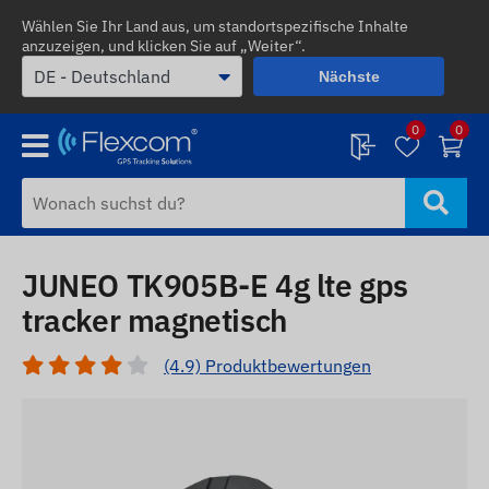
Wählen Sie Ihr Land aus, um standortspezifische Inhalte
anzuzeigen, und klicken Sie auf „Weiter“.
Nächste
0
0
JUNEO TK905B-E 4g lte gps
tracker magnetisch
(4.9) Produktbewertungen