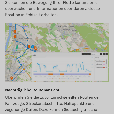
Sie können die Bewegung Ihrer Flotte kontinuierlich
Wir sind bestrebt, die Daten und Bilder auf der
überwachen und Informationen über deren aktuelle
Website kontinuierlich zu aktualisieren und deren
Position in Echtzeit erhalten.
Genauigkeit sicherzustellen. Bitte beachten Sie
jedoch, dass der Hersteller sich das Recht
vorbehält, Produktspezifikationen oder
Verpackungen ohne vorherige Ankündigung zu
ändern. Aus diesem Grund kann das tatsächliche
Aussehen der Produkte geringfügig von den
gezeigten Bildern abweichen. Wir behalten uns das
Recht auf Herstelleränderungen bezüglich
eventueller Abweichungen vor.
Nachträgliche Routenansicht
Überprüfen Sie die zuvor zurückgelegten Routen der
Fahrzeuge: Streckenabschnitte, Haltepunkte und
zugehörige Daten. Dazu können Sie auch grafische