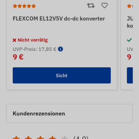
FLEXCOM EL12V5V dc-dc konverter
JUN
konv
Nicht vorrätig
Au
UVP-Preis: 17,85 €
UVP-P
9 €
9 €
Sicht
Kundenrezensionen