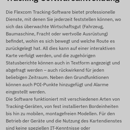
Installationsanleitung
SIM-Nadel
Die Flexcom Tracking-Software bietet professionelle
SIM-Adapter
Dienste, mit denen Sie jederzeit feststellen können, wo
sich das überwachte Wirtschaftsgut (Fahrzeug,
Tragetasche
Baumaschine, Fracht oder wertvolle Ausrüstung)
Betriebsbedingungen
befindet, wohin es sich bewegt und welche Route es
zurückgelegt hat. All dies kann auf einer interaktiven
Für den normalen Betrieb des Geräts ist eine
Karte verfolgt werden, und die zugehörigen
aktive Verbindung zu Satellitenortungssystemen
Statusberichte können auch in Textform angezeigt und
und den Netzwerken der Mobilfunkanbieter
abgefragt werden – auch rückwirkend für jeden
erforderlich. Diese gewährleisten die
beliebigen Zeitraum. Neben den Grundfunktionen
Datenerfassung und -übertragung sowie die
können auch POI-Punkte hinzugefügt und Alarme
Kommunikation mit dem Telefon des Besitzers
eingestellt werden.
oder bei Verwendung von Tracking-Software mit
Die Software funktioniert mit verschiedenen Arten von
dem zentralen Datenerfassungs- und
Tracking-Geräten, von fest installierten Bordeinheiten
Verarbeitungssystem. Das Gerät kommuniziert
bis hin zu mobilen, montagefreien Modellen. Für den
über die Netzwerke der Mobilfunkanbieter mittels
Betrieb der Geräte und die Nutzung des Kartendienstes
der eingelegten (austauschbaren) SIM-Karte.
sind keine speziellen IT-Kenntnisse oder