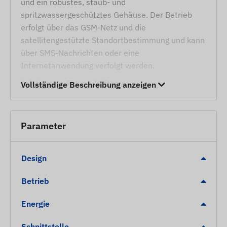
und ein robustes, staub- und
spritzwassergeschütztes Gehäuse. Der Betrieb
erfolgt über das GSM-Netz und die
satellitengestützte Standortbestimmung und kann
über SMS-Nachrichten oder eine
Internetanwendung verfolgt werden.
Leistungen, Eigenschaften
Vollständige Beschreibung anzeigen
Zusammenarbeit mit mehreren
Satellitensystemen (GPS, BEIDOU)
Parameter
Kommunikation zwischen dem Gerät und
seinem Besitzer über GSM 4G LTE und 2G
Design
Netzwerke mit normalgroßer SIM-Karte
Betriebseinstellungen, Standortabfrage per SMS
Betrieb
oder Software
Beliebiges Standortmessintervall
Energie
Eingebautes Gyroskop
Schnittstelle