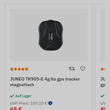
JUNEO TK905-E 4g lte gps tracker
JUNE
magnetisch
gps-
Auf Lager
Au
UVP-Preis: 107,10 €
UVP-
65 €
85 