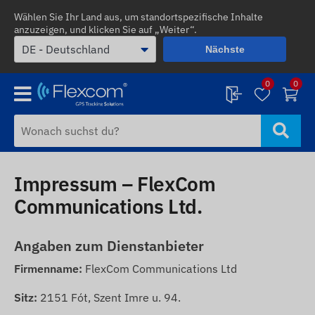
Wählen Sie Ihr Land aus, um standortspezifische Inhalte
anzuzeigen, und klicken Sie auf „Weiter“.
Nächste
0
0
Impressum – FlexCom
Communications Ltd.
Angaben zum Dienstanbieter
Firmenname:
FlexCom Communications Ltd
Sitz:
2151 Fót, Szent Imre u. 94.