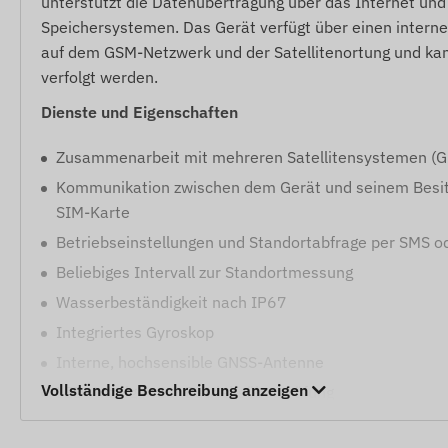
unterstützt die Datenübertragung über das Internet un
Speichersystemen. Das Gerät verfügt über einen interne
auf dem GSM-Netzwerk und der Satellitenortung und ka
verfolgt werden.
Dienste und Eigenschaften
Zusammenarbeit mit mehreren Satellitensystemen (
Kommunikation zwischen dem Gerät und seinem Besit
SIM-Karte
Betriebseinstellungen und Standortabfrage per SMS o
Beliebiges Intervall zur Standortmessung
Wasserbeständigkeit nach IP67
Integriertes Gyroskop
Interne, hochsensible GNSS-Antenne
Vollständige Beschreibung anzeigen
LED-Anzeigen zur Betriebsüberprüfung
Automatische Schlaf- und Wachmodi