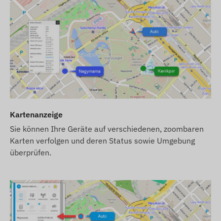
Netzwerken der Mobilfunkanbieter erforderlich. Diese g
die Kommunikation mit dem Telefon des Besitzers oder
zentralen Datenerfassungs- und Verarbeitungssystem. 
Mobilfunkanbieter mittels der eingelegten (austauschba
Betriebsregion
Das Gerät ist mit den in den folgenden Regionen betri
4G: Nord- und Südamerika, Australien
Kartenanzeige
2G: Weltweit
Sie können Ihre Geräte auf verschiedenen, zoombaren
Karten verfolgen und deren Status sowie Umgebung
Kaufoptionen
überprüfen.
Wenn Sie nur das Gerät kaufen (ohne Software-Abonnem
Für den Betrieb ist eine SIM-Karte und eine Internetve
Falls Sie unseren SMS-Alarmdienst nutzen möchten, kau
Webshop.