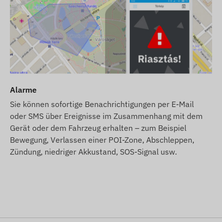
Das Öffnen des Geräts kann es beschädigen und die
n möchten, wenden Sie sich bitte an unseren
!
ervice für das Gerät an (GPS-Antenne, GSM-Antenne,
Alarme
Sie können sofortige Benachrichtigungen per E-Mail
oder SMS über Ereignisse im Zusammenhang mit dem
kontinuierlich zu aktualisieren und deren Genauigkeit
Gerät oder dem Fahrzeug erhalten – zum Beispiel
steller sich das Recht vorbehält, Produktspezifikationen
Bewegung, Verlassen einer POI-Zone, Abschleppen,
rn. Aus diesem Grund kann das tatsächliche Aussehen
Zündung, niedriger Akkustand, SOS-Signal usw.
ichen. Wir behalten uns das Recht auf
en vor.