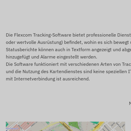
Alarme
Bewegung
Niedriger Batteriestand
Die Flexcom Tracking-Software bietet professionelle Dienst
Verlassen und Ankunft eines POI (digitaler Zaun)
oder wertvolle Ausrüstung) befindet, wohin es sich bewegt u
Statusberichte können auch in Textform angezeigt und abg
Lieferumfang
hinzugefügt und Alarme eingestellt werden.
ICAR IK122 Halsband-Tier-GPS-Tracker
Die Software funktioniert mit verschiedenen Arten von Trac
und die Nutzung des Kartendienstes sind keine speziellen 
Magnetisches USB-Ladekabel
mit Internetverbindung ist ausreichend.
Ladegerät
Halsband + Befestigungsschrauben
Schraubendreher
Betriebsanleitung
Betriebsbedingungen
Für den normalen Betrieb des Geräts ist eine aktive Ve