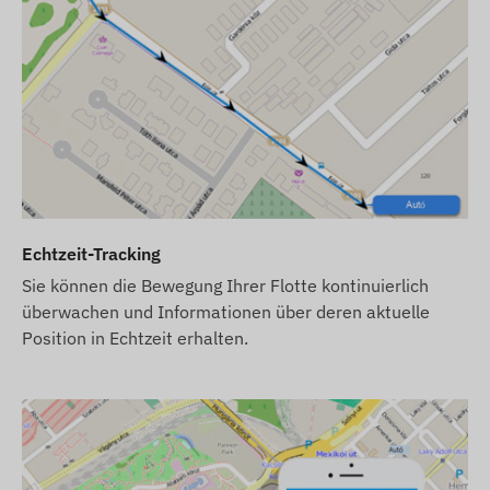
ewährleisten die Datenerfassung und -übertragung sowie
 bei Verwendung von Tracking-Software mit dem
Das Gerät kommuniziert über die Netzwerke der
ren) SIM-Karte.
ebenen GSM-Netzwerken kompatibel:
Echtzeit-Tracking
Sie können die Bewegung Ihrer Flotte kontinuierlich
überwachen und Informationen über deren aktuelle
Position in Echtzeit erhalten.
ent), wird es mit den Werkseinstellungen geliefert.
rbindung erforderlich.
fen Sie bitte eine SMS-Guthabenkarte in unserem