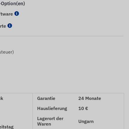
-Option(en)
ftware
rte
teuer)
ck
Garantie
24 Monate
Hauslieferung
10 €
Lagerort der
Ungarn
Waren
eitstag