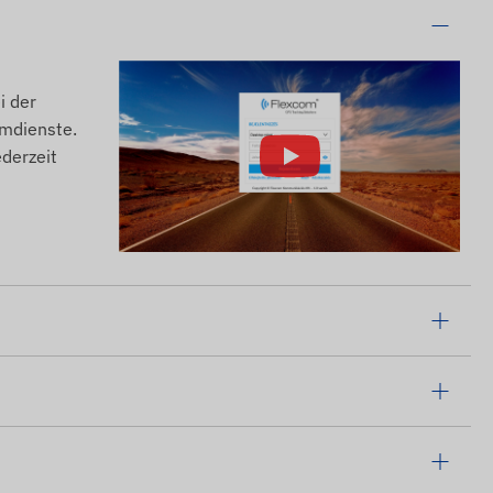
i der
emdienste.
derzeit