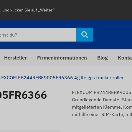
 und klicken Sie auf „Weiter“.
Hersteller
Firmeninformationen
Blog
Konta
LEXCOM FB244REBK9005FR6366 4g lte gps tracker roller
05FR6366
FLEXCOM FB244REBK9005FR63
Grundlegende Dienste: Stan
mitgelieferten Klemme. Kom
mithilfe einer SIM-Karte, mi