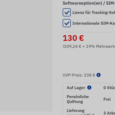
Softwareoption(en) / SIM
Lizenz für Tracking-So
Internationale SIM-Ka
130
€
(
109,24
€ + 19% Mehrwerts
UVP-Preis:
238 €
Auf Lager
0 Stü
Persönliche
Frei
Quittung
Lieferung
3 Arb