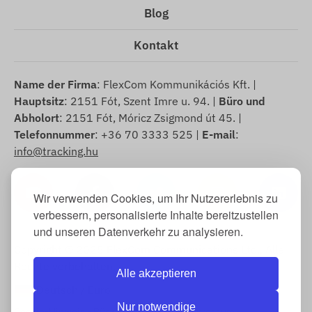
Blog
Kontakt
Name der Firma
: FlexCom Kommunikációs Kft. |
Hauptsitz
: 2151 Fót, Szent Imre u. 94. |
Büro und
Abholort
: 2151 Fót, Móricz Zsigmond út 45. |
Telefonnummer
: +36 70 3333 525 |
E-mail
:
info@tracking.hu
Wir verwenden Cookies, um Ihr Nutzererlebnis zu
verbessern, personalisierte Inhalte bereitzustellen
und unseren Datenverkehr zu analysieren.
Copyright © 2025 FlexCom Communications Ltd., Alle
Rechte vorbehalten.
Alle akzeptieren
Deutsch
/
Euro
Nur notwendige
Cookie-Hinweis
-
Rückgaberichtlinie
-
Impressum
-