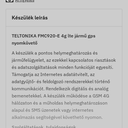
Készülék leírás
TELTONIKA FMC920-E 4g lte jármű gps
nyomkövető
A készülék a pontos helymeghatározás és
járműfelügyelet, az ezekkel kapcsolatos riasztások
és adatszolgáltatások minden funkcióját egyesíti.
Támogatja az Internetes adatátvitelt, az
adatgyűjtő- és feldolgozó rendszerekkel történő
kommunikációt. Rendelkezik digitális és analóg
bemenetekkel. A készülék működése a GSM 4G
hálózaton és a műholdas helymeghatározáson
alapul és SMS üzenetek vagy internetes
alkalmazás segítségével követhető nyomon.
Szolgáltatások, tulajdonságok