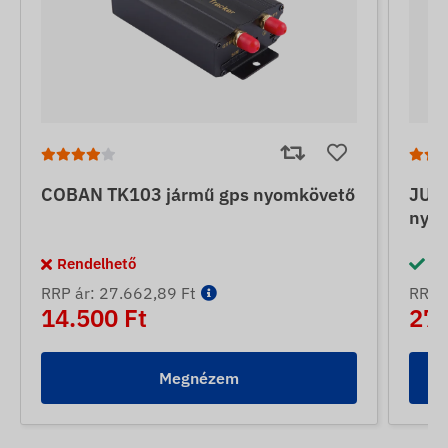
COBAN TK103 jármű gps nyomkövető
JUNE
nyo
Rendelhető
Ra
RRP ár: 27.662,89 Ft
RRP á
14.500 Ft
27.
Megnézem