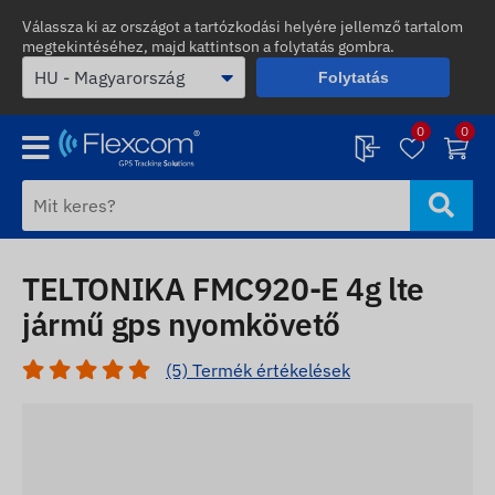
Válassza ki az országot a tartózkodási helyére jellemző tartalom
megtekintéséhez, majd kattintson a folytatás gombra.
Folytatás
0
0
TELTONIKA FMC920-E 4g lte
jármű gps nyomkövető
(5) Termék értékelések