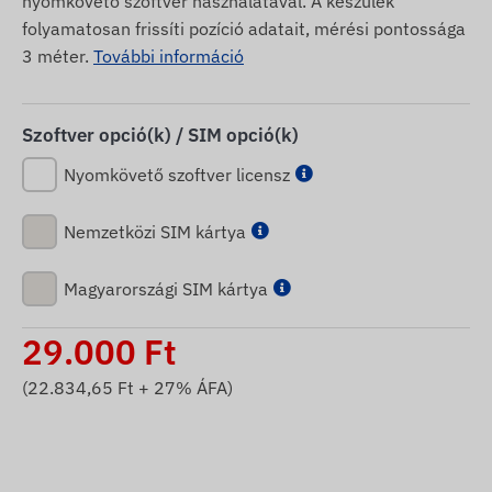
nyomkövető szoftver használatával. A készülék
folyamatosan frissíti pozíció adatait, mérési pontossága
3 méter.
További információ
Szoftver opció(k) / SIM opció(k)
Nyomkövető szoftver licensz
Nemzetközi SIM kártya
Magyarországi SIM kártya
29.000
Ft
(
22.834,65
Ft + 27% ÁFA)