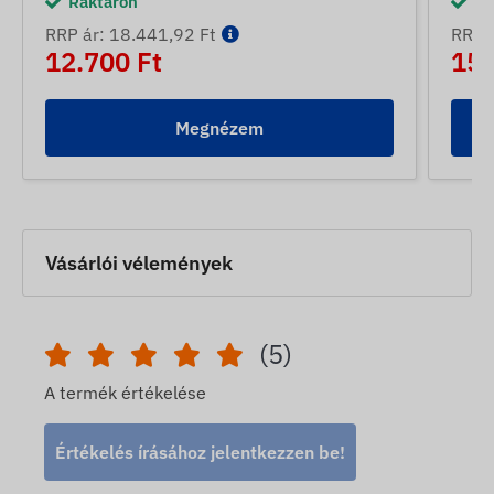
Raktáron
Ra
RRP ár: 18.441,92 Ft
RRP á
12.700 Ft
15.
Megnézem
Vásárlói vélemények
(5)
A termék értékelése
Értékelés írásához jelentkezzen be!