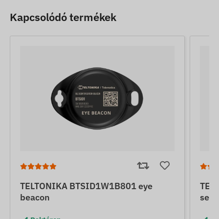
Kapcsolódó termékek
TELTONIKA BTSID1W1B801 eye
TEL
beacon
sens