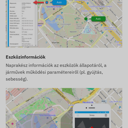
valóságban minimálisan eltérhet a képeken
látottaktól. Az esetleges eltérésekért a gyártói
változtatások jogát fenntartjuk.
Eszközinformációk
Naprakész információk az eszközök állapotáról, a
járművek működési paramétereiről (pl. gyújtás,
sebesség).