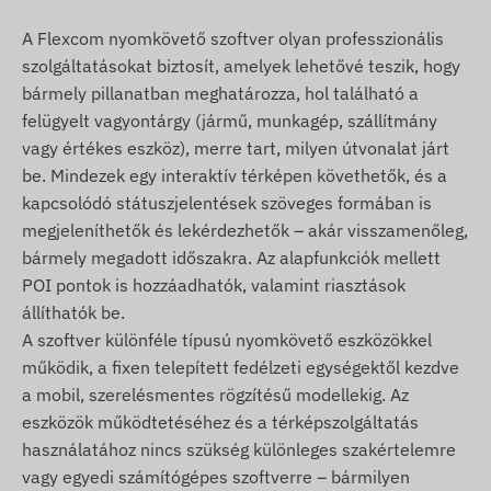
POI digitális kerítés elhagyása, érkezés
A Flexcom nyomkövető szoftver olyan professzionális
szolgáltatásokat biztosít, amelyek lehetővé teszik, hogy
További, részletes és számszerű adatok a
bármely pillanatban meghatározza, hol található a
Specifikáció részben tekinthetők meg. A készülék
felügyelt vagyontárgy (jármű, munkagép, szállítmány
funkcionalitását jelentősen kibővítő, szoftveres
vagy értékes eszköz), merre tart, milyen útvonalat járt
úton megvalósított szolgáltatások ismertetését
be. Mindezek egy interaktív térképen követhetők, és a
(pl. további riasztások, útvonalak térképes
kapcsolódó státuszjelentések szöveges formában is
megjelenítése és diagramos elemzése,
megjeleníthetők és lekérdezhetők – akár visszamenőleg,
menetlevelek és egyéb kimutatások készítése
bármely megadott időszakra. Az alapfunkciók mellett
stb.) a Nyomkövető szoftver leírásánál találja.
POI pontok is hozzáadhatók, valamint riasztások
A csomag tartalma
állíthatók be.
A szoftver különféle típusú nyomkövető eszközökkel
TELTONIKA FMC920-E 4g lte jármű gps
működik, a fixen telepített fedélzeti egységektől kezdve
nyomkövető
a mobil, szerelésmentes rögzítésű modellekig. Az
Bekötő kábel
eszközök működtetéséhez és a térképszolgáltatás
Üzembehelyezési útmutató
használatához nincs szükség különleges szakértelemre
vagy egyedi számítógépes szoftverre – bármilyen