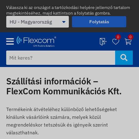
Válassza ki az országot a tartózkodási helyére jellemző tartalom
megtekintéséhez, majd kattintson a folytatás gombra.
Folytatás
0
0
Szállítási információk –
FlexCom Kommunikációs Kft.
Termékeink átvételéhez különböző lehetőségeket
kínálunk vásárlóink számára, melyek közül
megrendeléskor tetszésük és igényeik szerint
választhatnak.