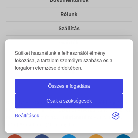
Dokumentumok
Rólunk
Szállítás
Gyártók
Sütiket használunk a felhasználói élmény
Cégadatok
fokozása, a tartalom személyre szabása és a
forgalom elemzése érdekében.
Blog
Kapcsolat
Összes elfogadása
Csak a szükségesek
Cégnév
: FlexCom Kommunikációs Kft. |
Székhely
: 2151
Fót, Szent Imre u. 94. |
Üzlet és átvételi pont
: 2151 Fót,
Beállítások
Móricz Zsigmond út 45. |
Telefonszám
: +36 70 3333
525 |
E-mail
:
info@tracking.hu