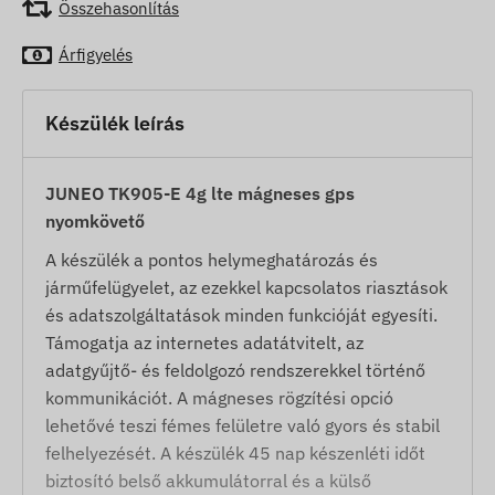
Összehasonlítás
Árfigyelés
Készülék leírás
JUNEO TK905-E 4g lte mágneses gps
nyomkövető
A készülék a pontos helymeghatározás és
járműfelügyelet, az ezekkel kapcsolatos riasztások
és adatszolgáltatások minden funkcióját egyesíti.
Támogatja az internetes adatátvitelt, az
adatgyűjtő- és feldolgozó rendszerekkel történő
kommunikációt. A mágneses rögzítési opció
lehetővé teszi fémes felületre való gyors és stabil
felhelyezését. A készülék 45 nap készenléti időt
biztosító belső akkumulátorral és a külső