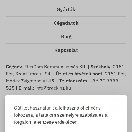
Gyártók
Cégadatok
Blog
Kapcsolat
Cégnév
: FlexCom Kommunikációs Kft. |
Székhely
: 2151
Fót, Szent Imre u. 94. |
Üzlet és átvételi pont
: 2151 Fót,
Móricz Zsigmond út 45. |
Telefonszám
: +36 70 3333
525 |
E-mail
:
info@tracking.hu
Sütiket használunk a felhasználói élmény
fokozása, a tartalom személyre szabása és a
forgalom elemzése érdekében.
Copyright © 2025 FlexCom Kommunikációs Kft, Minden