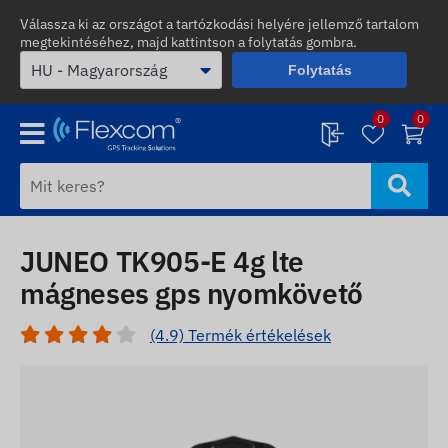
Válassza ki az országot a tartózkodási helyére jellemző tartalom
megtekintéséhez, majd kattintson a folytatás gombra.
Folytatás
0
0
JUNEO TK905-E 4g lte
mágneses gps nyomkövető
(4.9) Termék értékelések