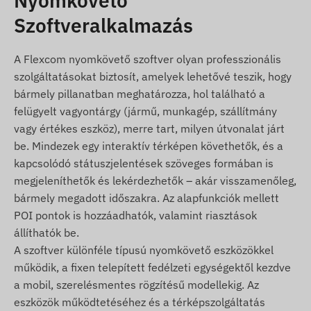
Nyomkövető
SIM tű
Szoftveralkalmazás
SIM adapter
Hordtáska
A Flexcom nyomkövető szoftver olyan professzionális
szolgáltatásokat biztosít, amelyek lehetővé teszik, hogy
Használati feltételek
bármely pillanatban meghatározza, hol található a
felügyelt vagyontárgy (jármű, munkagép, szállítmány
A készülék normál működéséhez a
vagy értékes eszköz), merre tart, milyen útvonalat járt
helymeghatározó műholdrendszerekkel és a
be. Mindezek egy interaktív térképen követhetők, és a
mobilszolgáltatók hálózatával való aktív kapcsolat
kapcsolódó státuszjelentések szöveges formában is
szükséges. Ezek biztosítják az adatgyűjtést és
megjeleníthetők és lekérdezhetők – akár visszamenőleg,
továbbítást, illetve a kommunikációt a tulajdonos
bármely megadott időszakra. Az alapfunkciók mellett
telefonjával vagy nyomkövető szoftver használata
POI pontok is hozzáadhatók, valamint riasztások
esetén a központi adatgyűjtő- és feldolgozó
állíthatók be.
rendszerrel. A készülék a mobilszolgáltatók
A szoftver különféle típusú nyomkövető eszközökkel
hálózatán keresztül, a benne elhelyezett
működik, a fixen telepített fedélzeti egységektől kezdve
(cserélhető) SIM kártya segítségével kommunikál.
a mobil, szerelésmentes rögzítésű modellekig. Az
Működési régió
eszközök működtetéséhez és a térképszolgáltatás