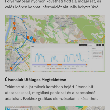
Folyamatosan nyomon követheti flottája mozgását, és
Felhívjuk azonban figyelmét, hogy a gyártó
valós időben kaphat információt aktuális helyzetükről.
fenntartja a jogot a termékspecifikációk vagy a
csomagolás előzetes értesítés nélküli
módosítására. Emiatt a termékek megjelenése a
valóságban minimálisan eltérhet a képeken
látottaktól. Az esetleges eltérésekért a gyártói
változtatások jogát fenntartjuk.
Útvonalak Utólagos Megtekintése
Tekintse át a járművek korábban bejárt útvonalait:
útszakaszokat, megállási pontokat és a kapcsolódó
adatokat. Ezekhez grafikus elemzéseket is készíthet.