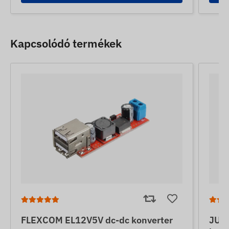
Kapcsolódó termékek
FLEXCOM EL12V5V dc-dc konverter
JUNE