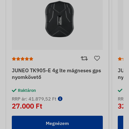
JUNEO TK905-E 4g lte mágneses gps
JUNE
nyomkövető
nyo
Raktáron
Ra
RRP ár: 41.879,52 Ft
RRP á
27.000 Ft
32.
Megnézem