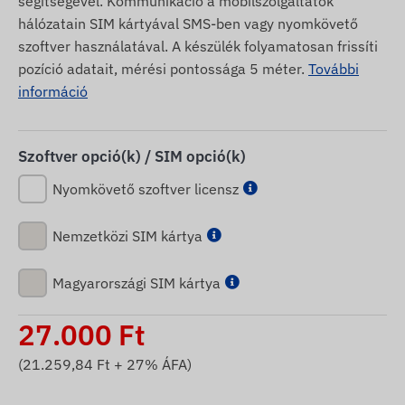
segítségével. Kommunikáció a mobilszolgáltatók
hálózatain SIM kártyával SMS-ben vagy nyomkövető
szoftver használatával. A készülék folyamatosan frissíti
pozíció adatait, mérési pontossága 5 méter.
További
információ
Szoftver opció(k) / SIM opció(k)
Nyomkövető szoftver licensz
Nemzetközi SIM kártya
Magyarországi SIM kártya
27.000
Ft
(
21.259,84
Ft + 27% ÁFA)