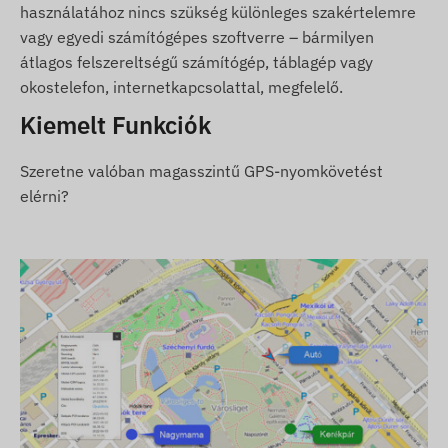
A készülék az alábbi régiókban üzemelő GSM
használatához nincs szükség különleges szakértelemre
hálózatokkal kompatibilis:
vagy egyedi számítógépes szoftverre – bármilyen
átlagos felszereltségű számítógép, táblagép vagy
4G: Európa, Ázsia, Afrika, Ausztrália
okostelefon, internetkapcsolattal, megfelelő.
2G: Európa, Ázsia, Afrika, Ausztrália
Kiemelt Funkciók
Vásárlási opciók
Szeretne valóban magasszintű GPS-nyomkövetést
elérni?
Ha csak készüléket vásárol (szoftver előfizetést
nem), azt a gyári beállításokkal adjuk át. A
működtetéshez szükséges SIM kártyáról, annak
beállításairól és a kártya üzemeltetéséről
(feltöltés, éves adategyeztetés) Önnek kell
gondoskodnia.
Ha a készülék mellett szoftver előfizetést is
vásárol, de SIM kártyát nem, akkor a készüléket
már a szoftverünkben regisztrálva, működésre
készen adjuk át. A SIM kártya beszerzése,