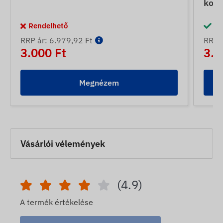
konv
Rendelhető
Ra
RRP ár: 6.979,92 Ft
RRP á
3.000 Ft
3.5
Megnézem
Vásárlói vélemények
(4.9)
A termék értékelése