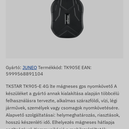
Gyártó:
JUNEO
Termékkód: TK905E EAN:
5999568891104
TKSTAR TK905-E 4G lte mágneses gps nyomkövető A
készüléket a gyártó annak kialakítása alapján többcélú
felhasználásra tervezte, alkalmas szárazföldi, vízi, légi
járművek, személyek vagy csomagok nyomkövetésére.
Alapvető szolgáltatásai: helymeghatározás, riasztások,
hosszú készenléti idő. Elhelyezés mágneses hátlapja