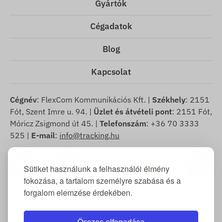
Gyártók
Cégadatok
Blog
Kapcsolat
Cégnév
: FlexCom Kommunikációs Kft. |
Székhely
: 2151
Fót, Szent Imre u. 94. |
Üzlet és átvételi pont
: 2151 Fót,
Móricz Zsigmond út 45. |
Telefonszám
: +36 70 3333
525 |
E-mail
:
info@tracking.hu
Sütiket használunk a felhasználói élmény
fokozása, a tartalom személyre szabása és a
forgalom elemzése érdekében.
Copyright © 2025 FlexCom Kommunikációs Kft, Minden
jog fenntartva.