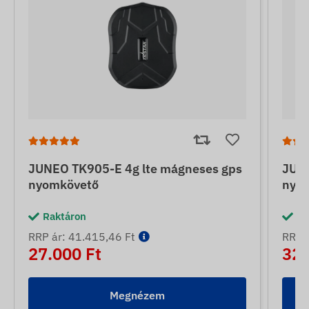
JUNEO TK905-E 4g lte mágneses gps
JUNE
nyomkövető
nyo
Raktáron
Ra
RRP ár: 41.415,46 Ft
RRP á
27.000 Ft
32.
Megnézem