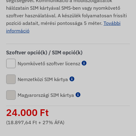
segítségével. Kommunikáció a mobilszolgáltatók
hálózatain SIM kártyával SMS-ben vagy nyomkövető
szoftver használatával. A készülék folyamatosan frissíti
pozíció adatait, mérési pontossága 5 méter.
További
információ
Szoftver opció(k) / SIM opció(k)
Nyomkövető szoftver licensz
Nemzetközi SIM kártya
Magyarországi SIM kártya
24.000
Ft
(
18.897,64
Ft + 27% ÁFA)