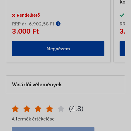
konv
Rendelhető
Ra
RRP ár: 6.902,58 Ft
RRP á
3.000 Ft
3.5
Megnézem
Vásárlói vélemények
(4.8)
A termék értékelése