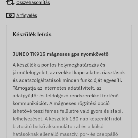
Összehasonlítás
Árfigyelés
Készülék leírás
JUNEO TK915 mágneses gps nyomkövető
A készülék a pontos helymeghatározás és
járműfelügyelet, az ezekkel kapcsolatos riasztások
és adatszolgáltatások minden funkcióját egyesíti.
Támogatja az internetes adatátvitelt, az
adatgyűjtő- és feldolgozó rendszerekkel történő
kommunikációt. A mágneses rögzítési opció
lehetővé teszi fémes felületre való gyors és stabil
felhelyezését. A készülék 180 nap készenléti időt
biztosító belső akkumulátorral és a külső
hatásoknak ellenálló masszív, por- és cseppálló