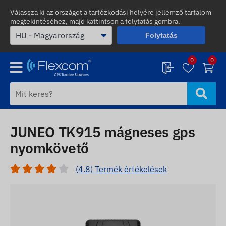
Válassza ki az országot a tartózkodási helyére jellemző tartalom
megtekintéséhez, majd kattintson a folytatás gombra.
Folytatás
0
0
JUNEO TK915 mágneses gps
nyomkövető
(4.8) Termék értékelések