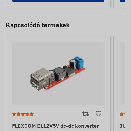
Kapcsolódó termékek
FLEXCOM EL12V5V dc-dc konverter
JUNE