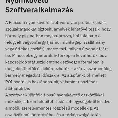
Nyomkövető
Hordtáska
Szoftveralkalmazás
Használati feltételek
A készülék normál működéséhez a
A Flexcom nyomkövető szoftver olyan professzionális
helymeghatározó műholdrendszerekkel és a
szolgáltatásokat biztosít, amelyek lehetővé teszik, hogy
mobilszolgáltatók hálózatával való aktív kapcsolat
bármely pillanatban meghatározza, hol található a
szükséges. Ezek biztosítják az adatgyűjtést és
felügyelt vagyontárgy (jármű, munkagép, szállítmány
továbbítást, illetve a kommunikációt a tulajdonos
vagy értékes eszköz), merre tart, milyen útvonalat járt
telefonjával vagy nyomkövető szoftver használata
be. Mindezek egy interaktív térképen követhetők, és a
esetén a központi adatgyűjtő- és feldolgozó
kapcsolódó státuszjelentések szöveges formában is
rendszerrel. A készülék a mobilszolgáltatók
megjeleníthetők és lekérdezhetők – akár visszamenőleg,
hálózatán keresztül, a benne elhelyezett
bármely megadott időszakra. Az alapfunkciók mellett
(cserélhető) SIM kártya segítségével kommunikál.
POI pontok is hozzáadhatók, valamint riasztások
állíthatók be.
Működési régió
A szoftver különféle típusú nyomkövető eszközökkel
A készülék az alábbi régiókban üzemelő GSM
működik, a fixen telepített fedélzeti egységektől kezdve
hálózatokkal kompatibilis:
a mobil, szerelésmentes rögzítésű modellekig. Az
eszközök működtetéséhez és a térképszolgáltatás
2G: Világ