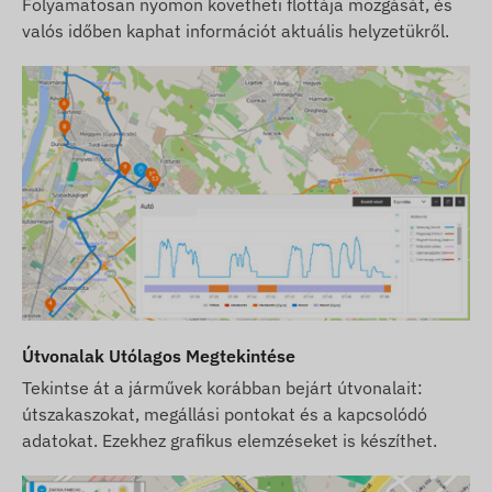
Folyamatosan nyomon követheti flottája mozgását, és
technológia kivezetése már folyamatban
valós időben kaphat információt aktuális helyzetükről.
van.
Tippünk:
Amennyiben hosszú távú, biztos
megoldást keres nemzetközi használatra,
javasoljuk a korszerűbb
4G (LTE)
eszközeink
választását, amelyek nagyobb lefedettséget és
gyorsabb adatkommunikációt biztosítanak.
Törekszünk a weboldalon feltüntetett adatok és
képek folyamatos frissítésére és pontosságára.
Felhívjuk azonban figyelmét, hogy a gyártó
fenntartja a jogot a termékspecifikációk vagy a
csomagolás előzetes értesítés nélküli
módosítására. Emiatt a termékek megjelenése a
valóságban minimálisan eltérhet a képeken
Útvonalak Utólagos Megtekintése
látottaktól. Az esetleges eltérésekért a gyártói
Tekintse át a járművek korábban bejárt útvonalait:
változtatások jogát fenntartjuk.
útszakaszokat, megállási pontokat és a kapcsolódó
adatokat. Ezekhez grafikus elemzéseket is készíthet.