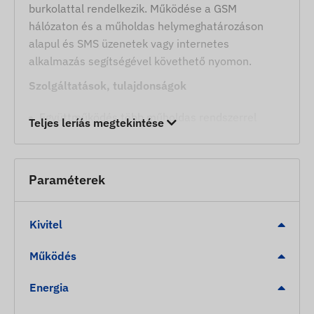
burkolattal rendelkezik. Működése a GSM
hálózaton és a műholdas helymeghatározáson
alapul és SMS üzenetek vagy internetes
alkalmazás segítségével követhető nyomon.
Szolgáltatások, tulajdonságok
Együttműködés több műholdas rendszerrel
Teljes leríás megtekintése
(GPS, BEIDOU)
Kommunikáció a készülék és a tulajdonosa
között GSM 2G hálózatokon, mikro SIM kártya
Paraméterek
segítségével
Működési beállítások, pozíció lekérdezés SMS-
Kivitel
ben vagy szoftveren keresztül
Tetszés szerinti pozíció mérési időintervallum
Működés
Beépített giroszkóp
Energia
Belső, nagy érzékenységű műholdvevő antenna
A működés ellenőrzésére szolgáló LED kijelzők