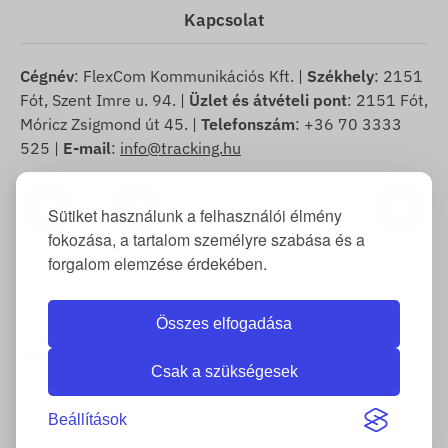
Kapcsolat
Cégnév
: FlexCom Kommunikációs Kft. |
Székhely
: 2151
Fót, Szent Imre u. 94. |
Üzlet és átvételi pont
: 2151 Fót,
Móricz Zsigmond út 45. |
Telefonszám
: +36 70 3333
525 |
E-mail
:
info@tracking.hu
Sütiket használunk a felhasználói élmény
fokozása, a tartalom személyre szabása és a
forgalom elemzése érdekében.
Copyright © 2025 FlexCom Kommunikációs Kft, Minden
jog fenntartva.
Összes elfogadása
Magyar
/
Magyar forint
Csak a szükségesek
Cookie Tájékoztató
-
Visszaküldési szabályzat
-
Impresszum
-
Szavatosság és jótállás
-
Elállási nyilatkozat
-
Elállási jog
-
Beállítások
Szállítási információk
-
Általános Szerződési Feltételek
-
Adatkezelési Tájékoztató