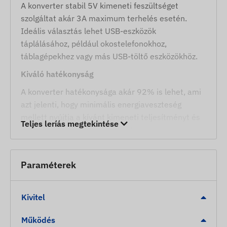
A konverter stabil 5V kimeneti feszültséget
szolgáltat akár 3A maximum terhelés esetén.
Ideális választás lehet USB-eszközök
táplálásához, például okostelefonokhoz,
táblagépekhez vagy más USB-töltő eszközökhöz.
Kiváló hatékonyság
A konverter hatékonysága akár 92% is lehet, ami
azt jelenti, hogy minimális energiaveszteség
mellett nyújtja a kívánt kimeneti teljesítményt és
Teljes leríás megtekintése
hosszabb élettartamot biztosít az
energiaforrásoknak.
Széles működési hőmérséklet-tartomány
Paraméterek
A konverter -40°C és +85°C közötti hőmérséklet
tartományban működik, ami lehetővé teszi
Kivitel
szélsőséges időjárási körülmények közötti
használatát is.
Működés