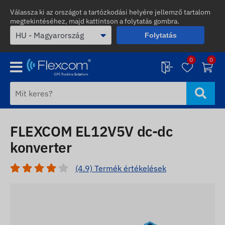
Válassza ki az országot a tartózkodási helyére jellemző tartalom
megtekintéséhez, majd kattintson a folytatás gombra.
Folytatás
0
0
FLEXCOM EL12V5V dc-dc
konverter
(4.9) Termék értékelések