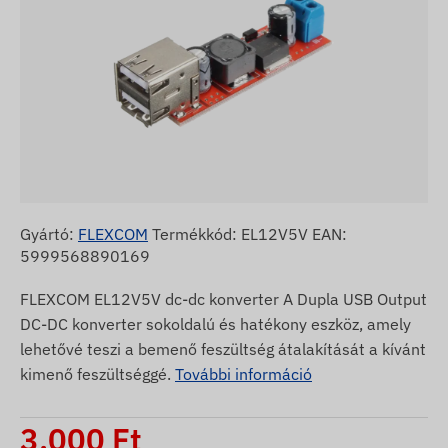
Gyártó:
FLEXCOM
Termékkód: EL12V5V EAN:
5999568890169
FLEXCOM EL12V5V dc-dc konverter A Dupla USB Output
DC-DC konverter sokoldalú és hatékony eszköz, amely
lehetővé teszi a bemenő feszültség átalakítását a kívánt
kimenő feszültséggé.
További információ
3.000
Ft