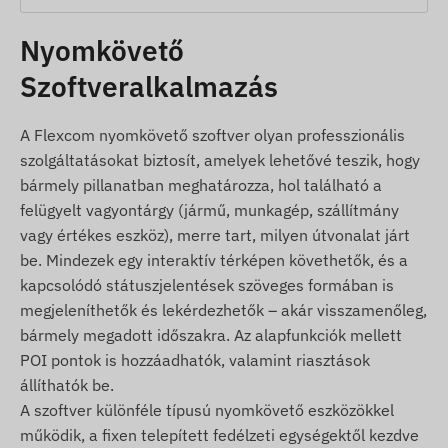
(pl. további riasztások, útvonalak térképes
megjelenítése és diagramos elemzése,
Nyomkövető
menetlevelek és egyéb kimutatások készítése
Szoftveralkalmazás
stb.) a Nyomkövető szoftver leírásánál találja.
A csomag tartalma
A Flexcom nyomkövető szoftver olyan professzionális
szolgáltatásokat biztosít, amelyek lehetővé teszik, hogy
COBAN TK108B mágneses gps nyomkövető
bármely pillanatban meghatározza, hol található a
Bekötő kábel
felügyelt vagyontárgy (jármű, munkagép, szállítmány
Relé (távoli leállításhoz)
vagy értékes eszköz), merre tart, milyen útvonalat járt
SOS gomb
be. Mindezek egy interaktív térképen követhetők, és a
kapcsolódó státuszjelentések szöveges formában is
Üzembehelyezési útmutató
megjeleníthetők és lekérdezhetők – akár visszamenőleg,
Használati feltételek
bármely megadott időszakra. Az alapfunkciók mellett
POI pontok is hozzáadhatók, valamint riasztások
A készülék normál működéséhez a
állíthatók be.
helymeghatározó műholdrendszerekkel és a
A szoftver különféle típusú nyomkövető eszközökkel
mobilszolgáltatók hálózatával való aktív kapcsolat
működik, a fixen telepített fedélzeti egységektől kezdve
szükséges. Ezek biztosítják az adatgyűjtést és