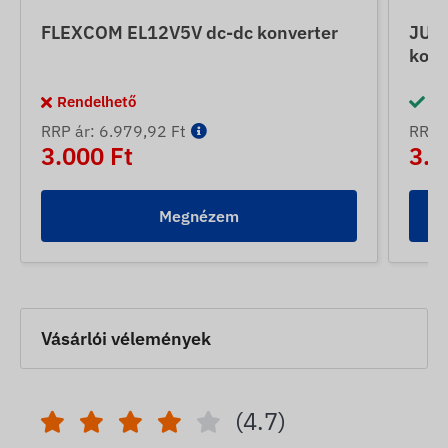
FLEXCOM EL12V5V dc-dc konverter
JUNE
konv
Rendelhető
Ra
RRP ár: 6.979,92 Ft
RRP á
3.000 Ft
3.5
Megnézem
Vásárlói vélemények
(4.7)