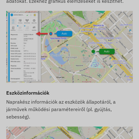
adatokat. Ezekhez grafikus elemzéseket is készíthet.
Törekszünk a weboldalon feltüntetett adatok és
képek folyamatos frissítésére és pontosságára.
Felhívjuk azonban figyelmét, hogy a gyártó
fenntartja a jogot a termékspecifikációk vagy a
csomagolás előzetes értesítés nélküli
módosítására. Emiatt a termékek megjelenése a
valóságban minimálisan eltérhet a képeken
látottaktól. Az esetleges eltérésekért a gyártói
változtatások jogát fenntartjuk.
Eszközinformációk
Naprakész információk az eszközök állapotáról, a
járművek működési paramétereiről (pl. gyújtás,
sebesség).