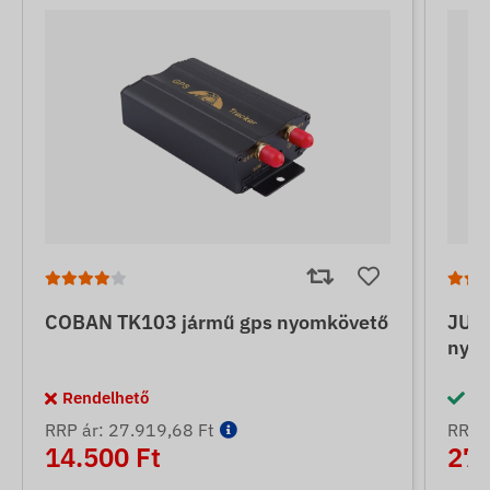
COBAN TK103 jármű gps nyomkövető
JUNE
nyo
Rendelhető
Ra
RRP ár: 27.919,68 Ft
RRP á
14.500 Ft
27.