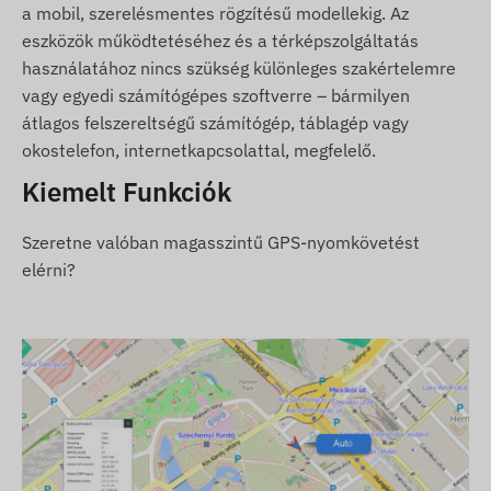
a mobil, szerelésmentes rögzítésű modellekig. Az
továbbítást, illetve a kommunikációt a tulajdonos
eszközök működtetéséhez és a térképszolgáltatás
telefonjával vagy nyomkövető szoftver használata
használatához nincs szükség különleges szakértelemre
esetén a központi adatgyűjtő- és feldolgozó
vagy egyedi számítógépes szoftverre – bármilyen
rendszerrel. A készülék a mobilszolgáltatók
átlagos felszereltségű számítógép, táblagép vagy
hálózatán keresztül, a benne elhelyezett
okostelefon, internetkapcsolattal, megfelelő.
(cserélhető) SIM kártya segítségével kommunikál.
Kiemelt Funkciók
Működési régió
A készülék az alábbi régiókban üzemelő GSM
Szeretne valóban magasszintű GPS-nyomkövetést
hálózatokkal kompatibilis:
elérni?
2G: Világ
Vásárlási opciók
Ha csak készüléket vásárol (szoftver előfizetést
nem), azt a gyári beállításokkal adjuk át. A
működtetéshez szükséges SIM kártyáról, annak
beállításairól és a kártya üzemeltetéséről