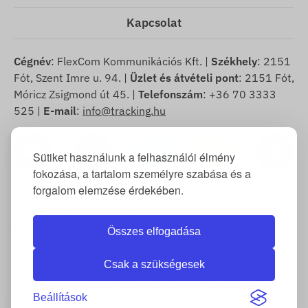
Kapcsolat
Cégnév
: FlexCom Kommunikációs Kft. |
Székhely
: 2151
Fót, Szent Imre u. 94. |
Üzlet és átvételi pont
: 2151 Fót,
Móricz Zsigmond út 45. |
Telefonszám
: +36 70 3333
525 |
E-mail
:
info@tracking.hu
Sütiket használunk a felhasználói élmény
fokozása, a tartalom személyre szabása és a
forgalom elemzése érdekében.
Copyright © 2025 FlexCom Kommunikációs Kft, Minden
jog fenntartva.
Összes elfogadása
Magyar
/
Magyar forint
Csak a szükségesek
Cookie Tájékoztató
-
Visszaküldési szabályzat
-
Impresszum
-
Szavatosság és jótállás
-
Elállási nyilatkozat
-
Elállási jog
-
Beállítások
Szállítási információk
-
Általános Szerződési Feltételek
-