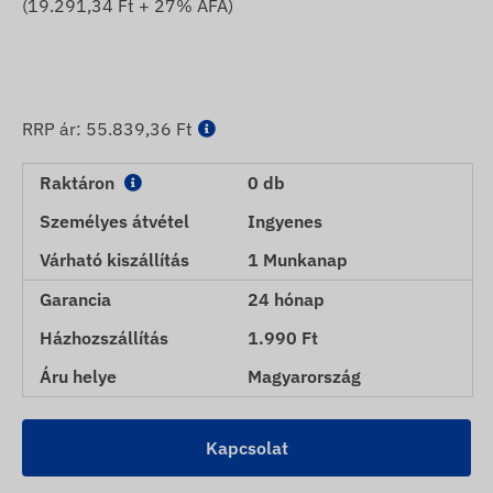
(
19.291,34
Ft + 27% ÁFA)
RRP ár:
55.839,36 Ft
Raktáron
0 db
Személyes átvétel
Ingyenes
Várható kiszállítás
1 Munkanap
Garancia
24 hónap
Házhozszállítás
1.990 Ft
Áru helye
Magyarország
Kapcsolat