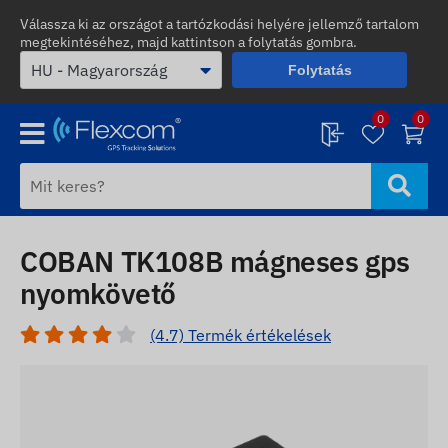
Válassza ki az országot a tartózkodási helyére jellemző tartalom
megtekintéséhez, majd kattintson a folytatás gombra.
Folytatás
0
0
COBAN TK108B mágneses gps
nyomkövető
(4.7) Termék értékelések