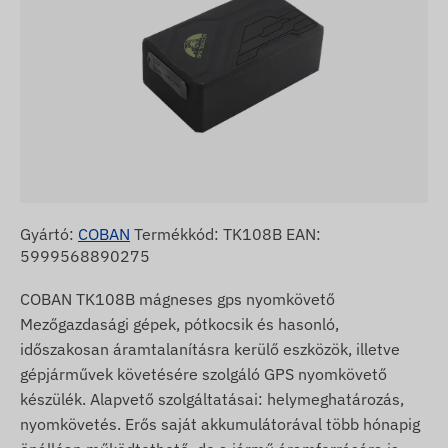
Gyártó:
COBAN
Termékkód: TK108B EAN:
5999568890275
COBAN TK108B mágneses gps nyomkövető
Mezőgazdasági gépek, pótkocsik és hasonló,
időszakosan áramtalanításra kerülő eszközök, illetve
gépjárművek követésére szolgáló GPS nyomkövető
készülék. Alapvető szolgáltatásai: helymeghatározás,
nyomkövetés. Erős saját akkumulátorával több hónapig