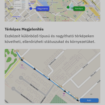
(feltöltés, éves adategyeztetés) Önnek kell
gondoskodnia.
Ha a készülék mellett szoftver előfizetést is
vásárol, de SIM kártyát nem, akkor a készüléket
Térképes Megjelenítés
már a szoftverünkben regisztrálva, működésre
Eszközeit különböző típusú és nagyítható térképeken
készen adjuk át. A SIM kártya beszerzése,
követheti, ellenőrizheti státuszukat és környezetüket.
beállítása és üzemeltetése azonban továbbra is
az Ön feladata.
Ha a készülék és szoftver előfizetés mellett a
SIM kártyát is tőlünk vásárolja, akkor a
készüléket és a SIM kártyát a szoftverrel
együttműködésre készen adjuk át és a kártya
folyamatos üzemben tartásáról is mi
gondoskodunk – Önnek ez utóbbival
kapcsolatban semmilyen teendője nem lesz.
Szoftver előfizetés esetén, amennyiben az email