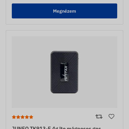
Megnézem
JUNEO TK913-E 4g lte mágneses gps