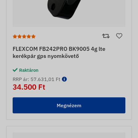
FLEXCOM FB242PRO BK9005 4g lte
kerékpár gps nyomkövető
Raktáron
RRP ár: 57.631,01 Ft
34.500 Ft
Megnézem