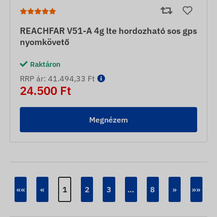
REACHFAR V51-A 4g lte hordozható sos gps
nyomkövető
Raktáron
RRP ár: 41.494,33 Ft
24.500 Ft
Megnézem
««
«
1
2
3
…
8
»
»»