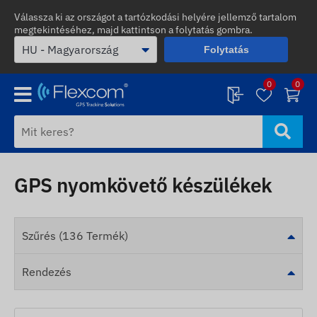
Válassza ki az országot a tartózkodási helyére jellemző tartalom
megtekintéséhez, majd kattintson a folytatás gombra.
Folytatás
0
0
GPS nyomkövető készülékek
Szűrés (136 Termék)
Rendezés