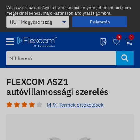
Válassza ki az országot a tartózkodási helyére jellemző tartalom
megtekintéséhez, majd kattintson a folytatás gombra.
Folytatás
0
0
FLEXCOM ASZ1
autóvillamossági szerelés
(4.9) Termék értékelések