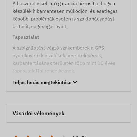
A beszereléssel járó garancia biztosítja, hogy a
készülék hibamentesen működjön, és esetleges
későbbi problémák esetén is szaktanácsadást
biztosít, segítséget nyújt.
Tapasztalat
A szolgáltatást végző szakemberek a GPS
nyomkövető készülékek beszerelésének,
karbantartásának területén több mint 10 éves
tapasztalattal rendelkeznek.
Helyszín:
Teljes leríás megtekintése
Cím 2151 Fót, Keleti Márton u. 21.
A Fót, Keleti Márton utca 21. cím a szolgáltatás
Vásárlói vélemények
helyszíne, ahol a GPS nyomkövető készülékek
szakszerű beszerelése és tesztelése történik.
A GPS nyomkövető készülékek szakszerű