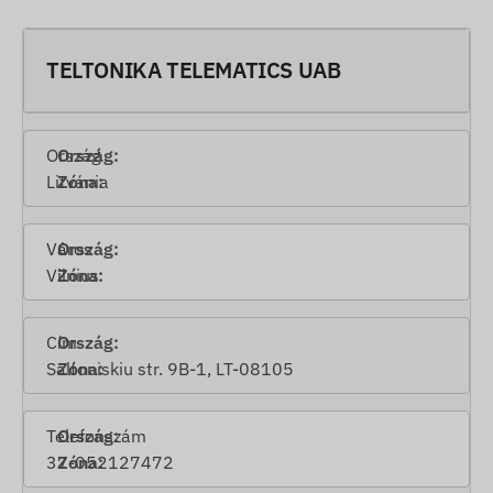
TELTONIKA TELEMATICS UAB
Ország
Litvánia
Város
Vilnius
Cím
Saltoniskiu str. 9B-1, LT-08105
Telefonszám
37-052127472