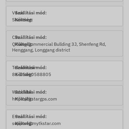
Város
Shenzhen
Cím
Qihang Commercial Bullding 3J, Shenfeng Rd,
Henggang, Longgang district
Telefonszám
86-15860588805
Weboldal
https://t
kstargps.com
E-mail
support@mytkstar.com