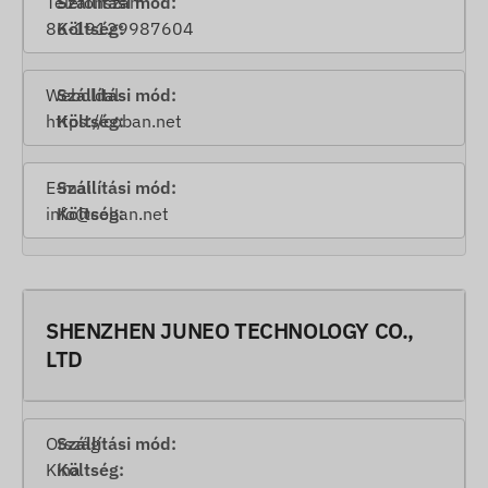
Telefonszám
86-19129987604
Weboldal
https://coban.net
E-mail
info@coban.net
SHENZHEN JUNEO TECHNOLOGY CO.,
LTD
Ország
Kína