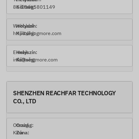
86-18665801149
Weboldal
https://ningmore.com
E-mail
info@ningmore.com
SHENZHEN REACHFAR TECHNOLOGY
CO., LTD
Ország
Kína