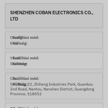
SHENZHEN COBAN ELECTRONICS CO.,
LTD
Ország
Kína
Város
Shenzhen
Cím
5/F, Bldg. 22, Zhiheng Industries Park, Guankou
2nd Road, Nantou, Nanshan District, Guangdong
Province, 518052