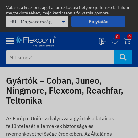
Válassza ki az országot a tartózkodási helyére jellemző tartalom
megtekintéséhez, majd kattintson a folytatás gombra.
Folytatás
0
0
Gyártók – Coban, Juneo,
Ningmore, Flexcom, Reachfar,
Teltonika
Az Európai Unió szabályozza a gyártók adatainak
feltüntetését a termékek biztonsága és
nyomonkövethetősége érdekében. Az Általános