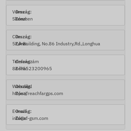
Város
Shenzhen
Cím
5F,A Building, No.86 Industry,Rd.,Longhua
Telefonszám
86-75523200965
Weboldal
https://reachfargps.com
E-mail
info@rf-gsm.com