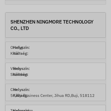
SHENZHEN NINGMORE TECHNOLOGY
CO., LTD
Ország
Kína
Város
Shenzhen
Cím
5F,Aiyi Business Center, Jihua RD,Buji, 518112
Telefonszám